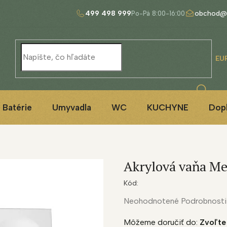
499 498 999
obchod@
EU
Batérie
Umyvadla
WC
KUCHYNE
Dop
Akrylová vaňa M
Kód:
Priemerné
Neohodnotené
Podrobnosti
hodnotenie
Môžeme doručiť do:
Zvoľte
produktu