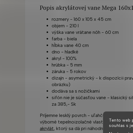
Popis akrylátovej vane Mega 160x
rozmery - 160 x 105 x 45 cm
objem -
210 l
výška vane vrátane nôh -
60 cm
farba - biela
hĺbka vane 40 cm
dno - hladké
akryl - 100%
hrúbka - 5 mm
záruka - 5 rokov
dizajn - asymetrický - k dispozícii pra
obrázku)
dodáva sa s nožičkami
sifón nie je súčasťou vane - klasický 
za 385,- Sk
Príjemne lesklý povrch - uľahčuje údržbu a u
Tento web 
výborné tepelnoizolačné vlastnosti robia va
souhlas s j
akrylát
, ktorý sa dá pri náhodnom poškodení 