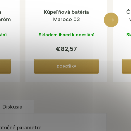
á
Kúpeľňová batéria
Č
chróm
Maroco 03
ání
Skladem ihned k odeslání
Sk
€82,57
DO KOŠÍKA
Diskusia
atočné parametre