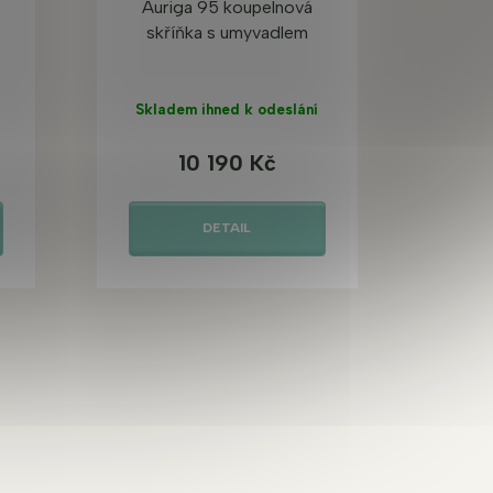
Auriga 95 koupelnová
skříňka s umyvadlem
Skladem ihned k odeslání
10 190 Kč
DETAIL