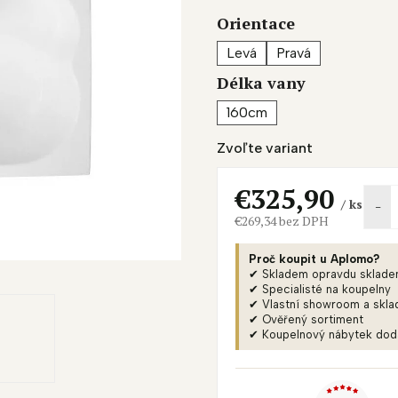
je
Orientace
0,0
z
Levá
Pravá
5
Délka vany
hviezdičiek.
160cm
Zvoľte variant
€325,90
/ ks
€269,34 bez DPH
Jednotková
cena:
Proč koupit u Aplomo?
✔ Skladem opravdu sklad
✔ Specialisté na koupelny
✔ Vlastní showroom a skla
✔ Ověřený sortiment
✔ Koupelnový nábytek do