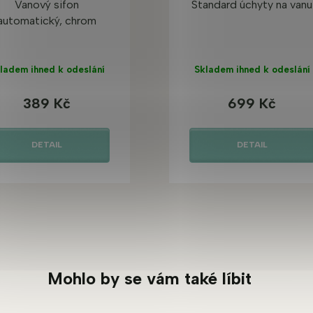
Vanový sifon
Standard úchyty na vanu
automatický, chrom
ladem ihned k odeslání
Skladem ihned k odeslání
389 Kč
699 Kč
DETAIL
DETAIL
Mohlo by se vám také líbit