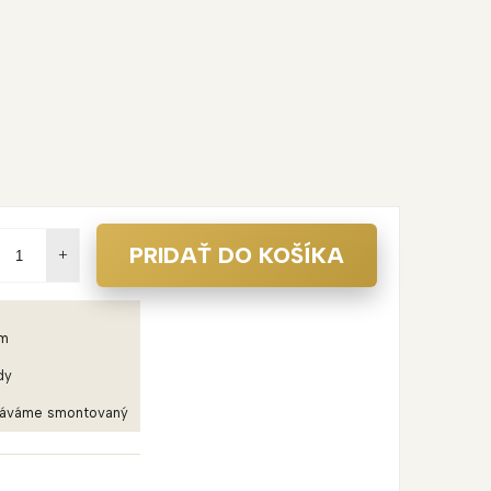
PRIDAŤ DO KOŠÍKA
em
dy
dáváme smontovaný