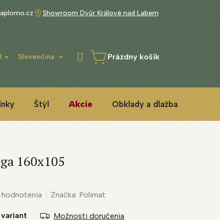
aplomo.cz
Showroom Dvůr Králové nad Labem
Prázdny košík
R
Slovenčina
NÁKUPNÝ
KOŠÍK
lnky
Štýl
Akcie
Obklady a dlažba
3D IN
ega 160x105
 hodnotenia
Značka:
Polimat
 variant
Možnosti doručenia