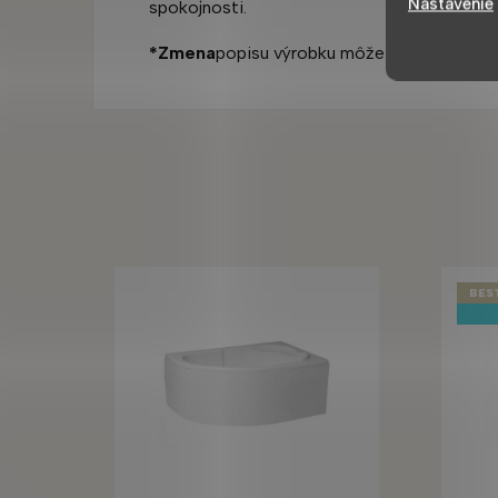
Nastavenie
spokojnosti.
*Zmena
popisu výrobku môže byť
zmenená
BES