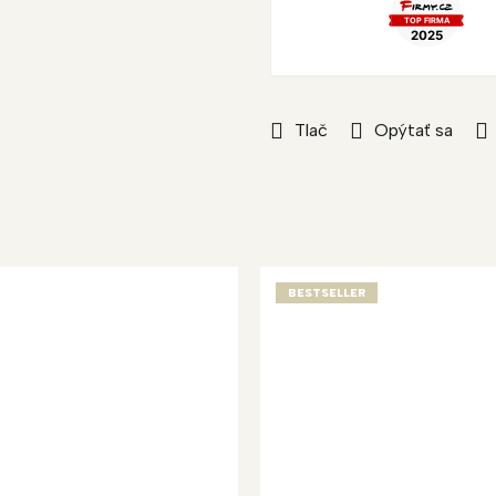
Tlač
Opýtať sa
BESTSELLER