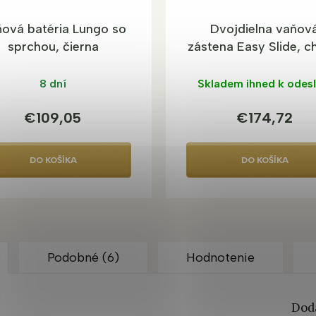
ová batéria Lungo so
Dvojdielna vaňov
sprchou, čierna
zástena Easy Slide, 
8 dní
Skladem ihned k odesl
€109,05
€174,72
DO KOŠÍKA
DO KOŠÍKA
Podobné (6)
Hodnotenie
Dod