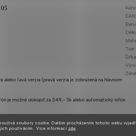
105
Kate
EAN
Barv
Délk
Mate
Tvar
Šířk
Výr
Záru
vá alebo ľavá verzia (pravá verzia je zobrazená na hlavnom
sifón je možné dokúpiť za 249,- Sk alebo automatický sifón
mývanie. Stála farba, vysoká pevnosť, dlhá životnosť a
používá soubory cookie. Dalším procházením tohoto webu vyjadř
ňu obľúbenou. Naozaj žiadny ABS materiál, ale pevný
ejich používáním.. Více informací
zde
.
ľahko obrúsiť a vaňa môže ďalej slúžiť k vašej