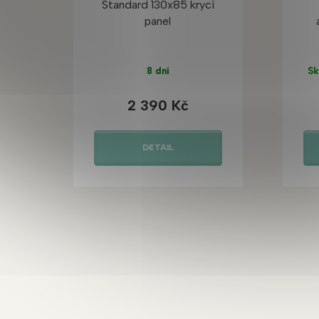
Standard 130x85 krycí
panel
8 dní
Sk
2 390 Kč
DETAIL