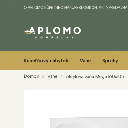
Prejsť
O APLOMO KÚPEĽNE
O NÁKUPE
BLOG
KONTAKTY
PREDAJŇA
na
obsah
Kúpeľňový nábytok
Vane
Sprchy
Domov
Vane
Akrylová vaňa Mega 160x105