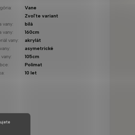
gória
:
Vane
:
Zvoľte variant
a vany
:
bílá
a vany
:
160cm
riál vany
:
akrylát
 vany
:
asymetrické
a vany
:
105cm
obce
:
Polimat
ka
:
10 let
ujete