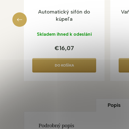
Automatický sifón do
Vaň
kúpeľa
Skladem ihned k odeslání
€16,07
DO KOŠÍKA
Popis
Podrobný popis