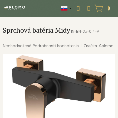
Prejsť
na
NÁKUPNÝ
obsah
KOŠÍK
Sprchová batéria Midy
IN-BN-35-014-V
Priemerné
Neohodnotené
Podrobnosti hodnotenia
Značka:
Aplomo
hodnotenie
produktu
je
0,0
z
5
hviezdičiek.