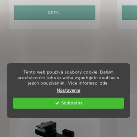
DETAIL
Mohlo by se vám také líbit
Tento web používá soubory cookie. Dalším
procházením tohoto webu vyjadřujete souhlas s
jejich používáním.. Více informací
zde
.
Nastavenie
Súhlasím