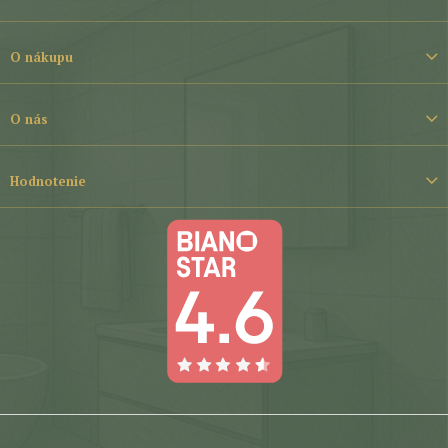
p
ä
t
O nákupu
i
e
O nás
Hodnotenie