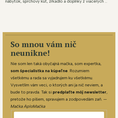
nábytok, sprchový kút, zrkadlo a doplnky z viacerých ...
So mnou vám nič
neunikne!
Nie som len taká obyčajná mačka, som expertka,
som špecialistka na kúpeľne
. Rozumiem
všetkému a rada sa vyjadrujem ku všetkému.
Vysvetlím vám veci, o ktorých ani ja nič neviem, a
bude to pravda. Tak si
predplaťte môj newsletter
,
pretože ho píšem, spravujem a zodpovedám zaň. —
Mačka AploMačka