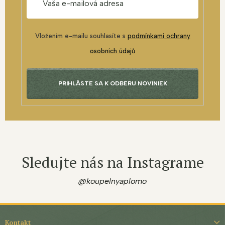
Vložením e-mailu souhlasíte s
podmínkami ochrany
osobních údajů
PRIHLÁSTE SA K ODBERU NOVINIEK
Sledujte nás na Instagrame
@koupelnyaplomo
Z
á
Kontakt