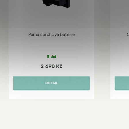
Pama sprchová baterie
O
8 dní
2 690 Kč
DETAIL