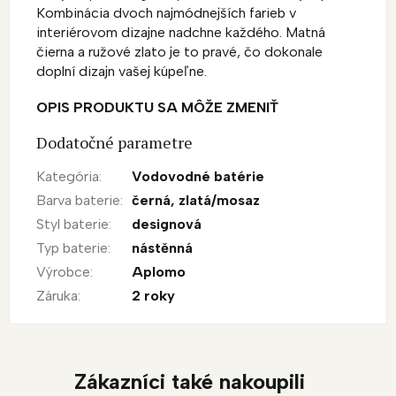
Kombinácia dvoch najmódnejších farieb v
interiérovom dizajne nadchne každého. Matná
čierna a ružové zlato je to pravé, čo dokonale
doplní dizajn vašej kúpeľne.
OPIS PRODUKTU SA MÔŽE ZMENIŤ
Dodatočné parametre
Kategória
:
Vodovodné batérie
Barva baterie
:
černá
,
zlatá/mosaz
Styl baterie
:
designová
Typ baterie
:
nástěnná
Výrobce
:
Aplomo
Záruka
:
2 roky
Zákazníci také nakoupili