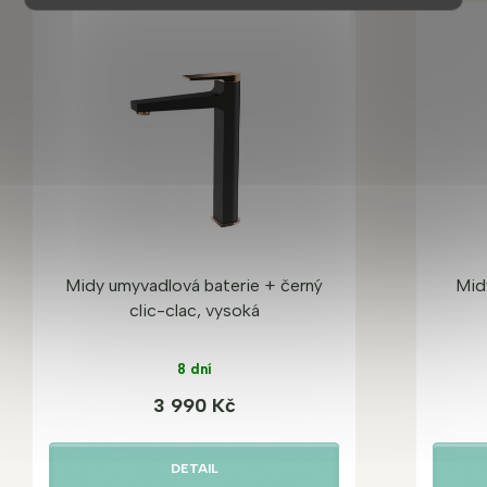
Midy umyvadlová baterie + černý
Mid
clic-clac, vysoká
8 dní
3 990 Kč
DETAIL