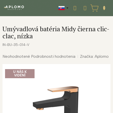
Prejsť
na
NÁKUPNÝ
obsah
KOŠÍK
Umývadlová batéria Midy čierna clic-
clac, nízka
IN-BU-35-014-V
Priemerné
Neohodnotené
Podrobnosti hodnotenia
Značka:
Aplomo
hodnotenie
produktu
U NÁS K
je
VIDĚNÍ
0,0
z
5
hviezdičiek.