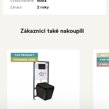
Výška baterie
:
nízká
Záruka
:
2 roky
Zákazníci také nakoupili
TOP PRODUKT
BEST
VÝHODNÁ CENA
TOP P
U NÁS 