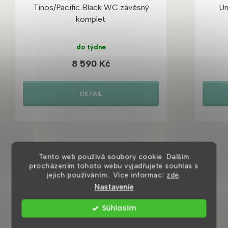
Tinos/Pacific Black WC závěsný
Um
komplet
do týdne
8 590 Kč
DETAIL
Tento web používá soubory cookie. Dalším
procházením tohoto webu vyjadřujete souhlas s
jejich používáním.. Více informací
zde
.
Nastavenie
Mohlo by se vám také líbit
Súhlasím