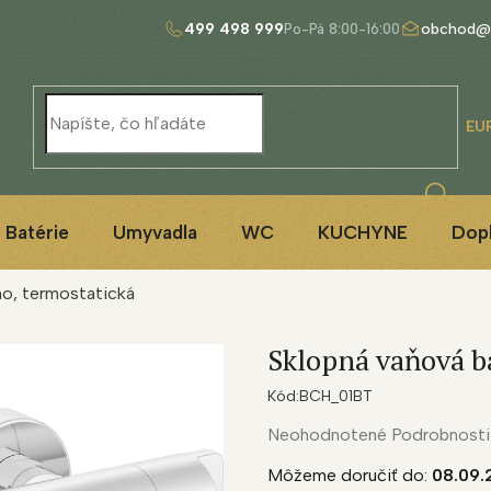
499 498 999
obchod@
EU
Batérie
Umyvadla
WC
KUCHYNE
Dop
mo, termostatická
Sklopná vaňová b
Kód:
BCH_01BT
Priemerné
Neohodnotené
Podrobnosti
hodnotenie
Môžeme doručiť do:
08.09.
produktu