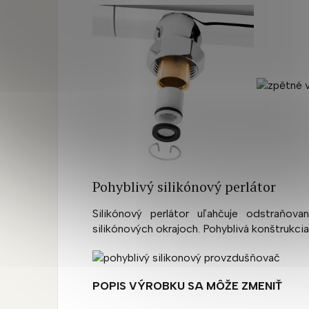
Pohyblivý silikónový perlátor
Silikónový perlátor uľahčuje odstraňo
silikónových okrajoch.
Pohyblivá konštrukcia
POPIS VÝROBKU SA MÔŽE ZMENIŤ