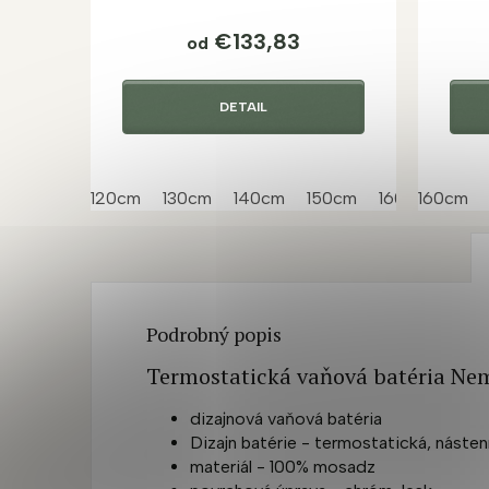
€133,83
od
DETAIL
120cm
130cm
140cm
150cm
160cm
160cm
170
Podrobný popis
Termostatická vaňová batéria Ne
dizajnová vaňová batéria
Dizajn batérie - termostatická, náste
materiál - 100% mosadz