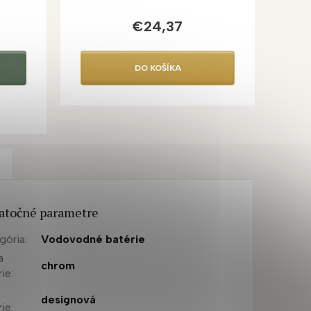
€24,37
DO KOŠÍKA
atočné parametre
gória
:
Vodovodné batérie
a
chrom
rie
:
designová
rie
: