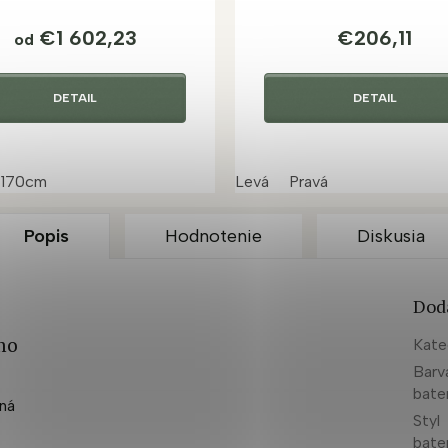
€1 602,23
€206,11
od
DETAIL
DETAIL
cm
170cm
Levá
Pravá
Popis
Hodnotenie
Diskusia
Dod
mo
Kate
Barv
bate
nná
Styl
bate