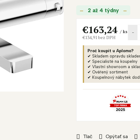
je
2 až 4 týdny
0,0
z
5
€163,24
/ ks
hviezdičiek.
€134,91 bez DPH
Jednotková
cena:
Proč koupit u Aplomo?
✔ Skladem opravdu sklad
✔ Specialisté na koupelny
✔ Vlastní showroom a skla
✔ Ověřený sortiment
✔ Koupelnový nábytek do
Tlač
Opýtať sa