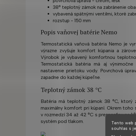
povrchová úprava - chróm, lesk
38° teplotný zámok na zabránenie oba
vybavená spätnými ventilmi, ktoré za
rozstup - 150 mm
Popis vaňovej batérie Nemo
Termostatická vaňová batéria Nemo je vyr
výrazne zvyšuje komfort kúpania a zárove
Výrobok je vybavený komfortnou teplotnou
Termostatická batéria má aj výnimočne
nastavenie prietoku vody.
Povrchová úpra
zapadne do každej kúpeľne.
Teplotný zámok 38 °C
Batéria má teplotný zámok 38 °C, ktorý 
maximálny komfort pri kúpaní.
Okrem toho s
v rozmedzí 34 až 42 °C s presnosťou na 1 °
systém pod tlakom.
Tento web 
souhlas s j