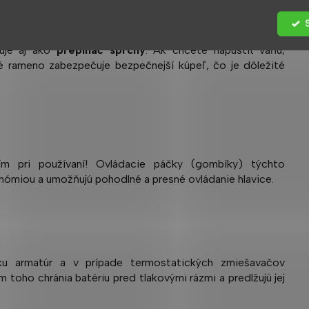
guje aj ako
prepínač sprchy
.
Ak chcete napustiť vaňu,
é rameno zabezpečuje bezpečnejší kúpeľ, čo je dôležité
m pri používaní!
Ovládacie páčky (gombíky) týchto
onómiou a umožňujú pohodlné a presné ovládanie hlavice.
zku armatúr a v prípade termostatických zmiešavačov
 toho chránia batériu pred tlakovými rázmi a predlžujú jej