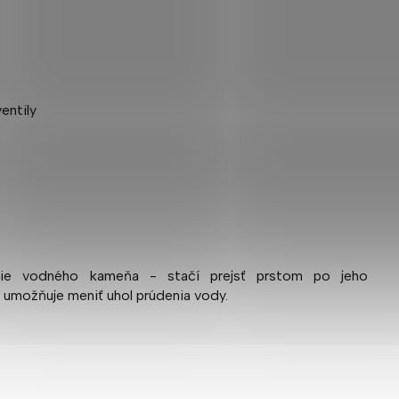
vanie vodného kameňa - stačí prejsť prstom po jeho
 umožňuje meniť uhol prúdenia vody.