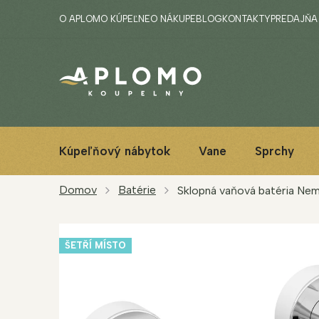
Prejsť
O APLOMO KÚPEĽNE
O NÁKUPE
BLOG
KONTAKTY
PREDAJŇA
na
obsah
Kúpeľňový nábytok
Vane
Sprchy
Domov
Batérie
Sklopná vaňová batéria Ne
ŠETŘÍ MÍSTO