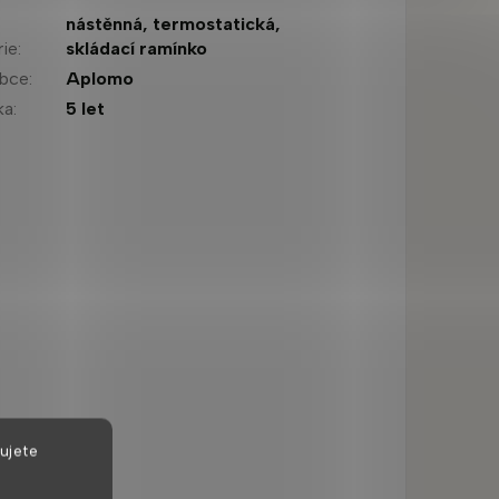
nástěnná
,
termostatická
,
rie
:
skládací ramínko
obce
:
Aplomo
ka
:
5 let
ujete