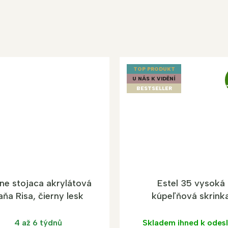
TOP PRODUKT
U NÁS K VIDĚNÍ
BESTSELLER
ne stojaca akrylátová
Estel 35 vysoká
aňa Risa, čierny lesk
kúpeľňová skrink
4 až 6 týdnů
Skladem ihned k odesl