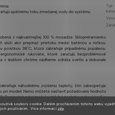
Typ
renia
bate
braňujú spätnému toku zmiešanej vody do systému
Výr
Záru
obená z najkvalitnejšej 100 % mosadze.
Sklopné
ramienko
ň slúži ako prepínač prietoku medzi batériou a rúčkou.
 poistkou 38˚C, ktorá zabraňuje prípadnému popáleniu.
 ergonomické rukoväte, ktoré zaručujú bezproblémové
va v lesklom chróme nádherne odráža svetlo a dokonale
zabraňuje náhodnému zvýšeniu teploty, čím zabezpečuje
i pri modeli Nemo môžete nastaviť požadovanú hodnotu
C.
Termostat zabezpečuje stabilnú teplotu vody, aj keď je
používá soubory cookie. Dalším procházením tohoto webu vyjadř
ejich používáním.. Více informací
zde
.