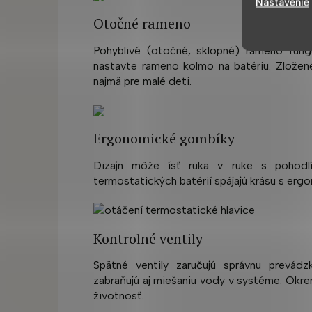
Nastavenie
Otočné rameno
Pohyblivé (otočné, sklopné) rameno fun
nastavte rameno kolmo na batériu.
Zložen
najmä pre malé deti.
Ergonomické gombíky
Dizajn môže ísť ruka v ruke s pohodlí
termostatických batérií spájajú krásu s erg
Kontrolné ventily
Spätné ventily zaručujú správnu prevád
zabraňujú aj miešaniu vody v systéme. Okrem
životnosť.