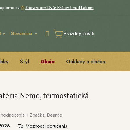
aplomo.cz
Showroom Dvůr Králové nad Labem
Prázdny košík
R
Slovenčina
NÁKUPNÝ
KOŠÍK
lnky
Štýl
Akcie
Obklady a dlažba
3D IN
atéria Nemo, termostatická
 hodnotenia
Značka:
Deante
2026
Možnosti doručenia