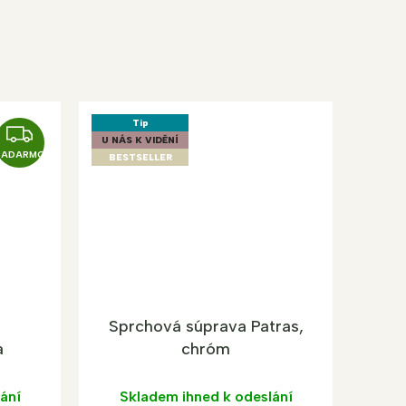
Tip
Z
U NÁS K VIDĚNÍ
A
ZADARMO
BESTSELLER
D
A
R
M
O
Sprchová súprava Patras,
a
chróm
ání
Skladem ihned k odeslání