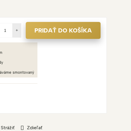
PRIDAŤ DO KOŠÍKA
em
dy
dáváme smontovaný
Strážiť
Zdieľať