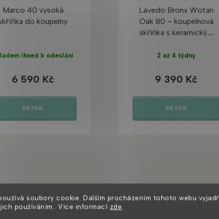
Marco 40 vysoká
Lavedo Bronx Wotan
skříňka do koupelny
Oak 80 – koupelnová
skříňka s keramickým
umyvadlem
ladem ihned k odeslání
2 až 4 týdny
6 590 Kč
9 390 Kč
DETAIL
DETAIL
používá soubory cookie. Dalším procházením tohoto webu vyjadř
Mohlo by se vám také líbit
ejich používáním.. Více informací
zde
.