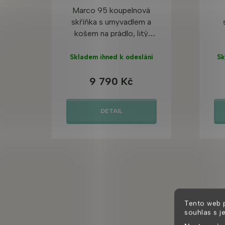
Marco 95 koupelnová
skříňka s umyvadlem a
košem na prádlo, litý
mramor
Skladem ihned k odeslání
Sk
9 790 Kč
DETAIL
Tento web 
souhlas s j