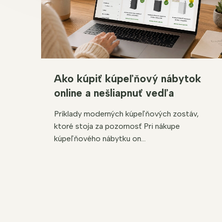
Ako kúpiť kúpeľňový nábytok
online a nešliapnuť vedľa
Príklady moderných kúpeľňových zostáv,
ktoré stoja za pozornosť Pri nákupe
kúpeľňového nábytku on...