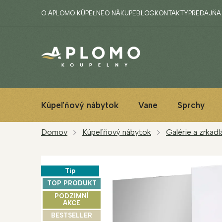
Prejsť
O APLOMO KÚPEĽNE
O NÁKUPE
BLOG
KONTAKTY
PREDAJŇA
na
obsah
Kúpeľňový nábytok
Vane
Sprchy
Domov
Kúpeľňový nábytok
Galérie a zrkadl
Tip
TOP PRODUKT
PODZIMNÍ
AKCE
BESTSELLER