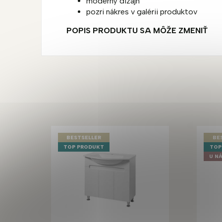
moderný dizajn
pozri nákres v galérii produktov
POPIS PRODUKTU SA MÔŽE ZMENIŤ
BESTSELLER
BE
TOP PRODUKT
TOP
U NÁ