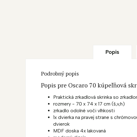
Popis
Podrobný popis
Popis pre Oscaro 70 kúpeľňová sk
Praktická zrkadlová skrinka so zrkadl
rozmery - 70 x 74 x 17 cm (š,v,h)
zrkadlo odolné voči vlhkosti
1x dvierka na pravej strane s chrómovo
dvierok
MDF doska 4x lakovaná