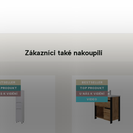
Zákazníci také nakoupili
STSELLER
BESTSELLER
 PRODUKT
TOP PRODUKT
S K VIDĚNÍ
U NÁS K VIDĚNÍ
VIDEO