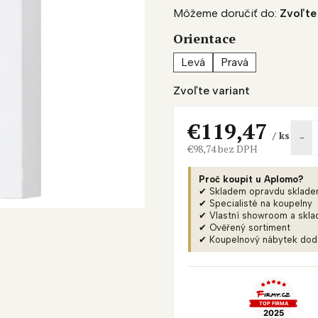
D
Môžeme doručiť do:
Zvoľte
produktu
A
je
Orientace
0,0
R
z
Levá
Pravá
M
5
O
Zvoľte variant
hviezdičiek.
€119,47
/ ks
€98,74 bez DPH
Jednotková
cena:
Proč koupit u Aplomo?
✔ Skladem opravdu sklad
✔ Specialisté na koupelny
✔ Vlastní showroom a skla
✔ Ověřený sortiment
✔ Koupelnový nábytek do