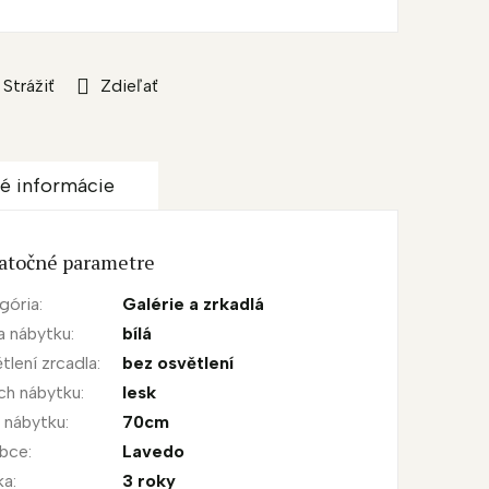
Strážiť
Zdieľať
é informácie
atočné parametre
gória
:
Galérie a zrkadlá
a nábytku
:
bílá
tlení zrcadla
:
bez osvětlení
ch nábytku
:
lesk
a nábytku
:
70cm
obce
:
Lavedo
ka
:
3 roky