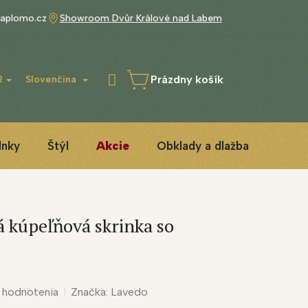
aplomo.cz
Showroom Dvůr Králové nad Labem
Prázdny košík
R
Slovenčina
NÁKUPNÝ
KOŠÍK
lnky
Štýl
Akcie
Obklady a dlažba
3D IN
á kúpeľňová skrinka so
 hodnotenia
Značka:
Lavedo