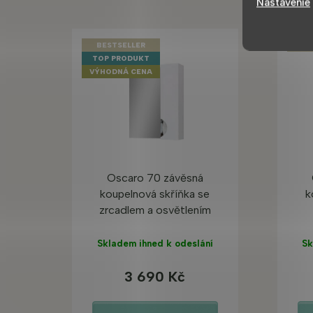
Nastavenie
BESTSELLER
BES
TOP PRODUKT
VÝHODNÁ CENA
Oscaro 70 závěsná
koupelnová skříňka se
k
zrcadlem a osvětlením
Skladem ihned k odeslání
Sk
3 690 Kč