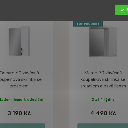
TSELLER
BESTSELLER
TOP PRODUKT
Oscaro 60 závěsná
Marco 70 závěsná
oupelnová skříňka se
koupelnová skříňka se
zrcadlem
zrcadlem a osvětlením
ladem ihned k odeslání
2 až 4 týdny
3 190 Kč
4 490 Kč