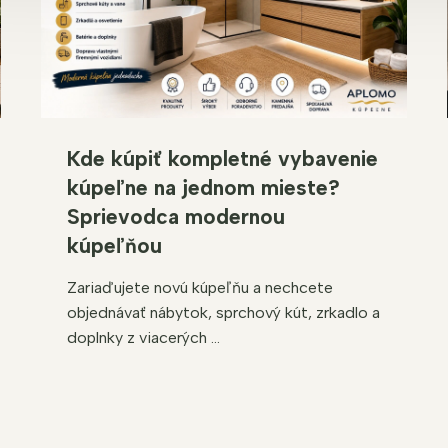
Kde kúpiť kompletné vybavenie
kúpeľne na jednom mieste?
Sprievodca modernou
kúpeľňou
Zariaďujete novú kúpeľňu a nechcete
objednávať nábytok, sprchový kút, zrkadlo a
doplnky z viacerých ...