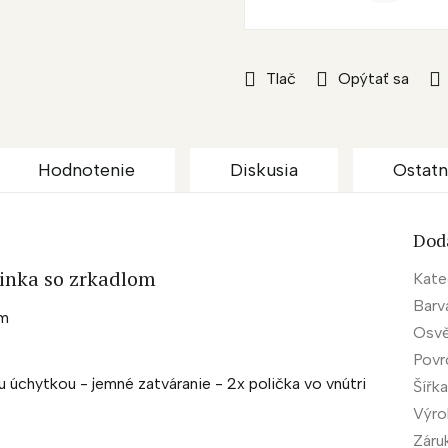
Tlač
Opýtať sa
Hodnotenie
Diskusia
Ostatn
Dod
rinka so zrkadlom
Kate
Barv
om
Osvě
Povr
u úchytkou - jemné zatváranie - 2x polička vo vnútri
Šířk
Výr
Záru