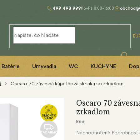
499 498 999
obchod@
EU
Batérie
Umyvadla
WC
KUCHYNE
Dop
á
Oscaro 70 závesná kúpeľňová skrinka so zrkadlom
Oscaro 70 závesn
zrkadlom
SMONTO
VÁNO
Kód:
Z
Priemerné
Neohodnotené
Podrobnosti
ZADARMO
A
hodnotenie