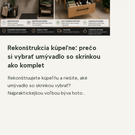
Rekonštrukcia kúpeľne: prečo
si vybrať umývadlo so skrinkou
ako komplet
Rekonštruujete kúpeľňu a riešite, aké
umývadlo so skrinkou vybrať?
Najpraktickejšou voľbou býva hoto...