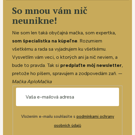
So mnou vám nič
neunikne!
Nie som len taká obyčajná mačka, som expertka,
som špecialistka na kúpeľne
. Rozumiem
všetkému a rada sa vyjadrujem ku všetkému.
Vysvetlím vám veci, o ktorých ani ja nič neviem, a
bude to pravda. Tak si
predplaťte môj newsletter
,
pretože ho píšem, spravujem a zodpovedám zaň. —
Mačka AploMačka
Vložením e-mailu souhlasíte s
podmínkami ochrany
osobních údajů