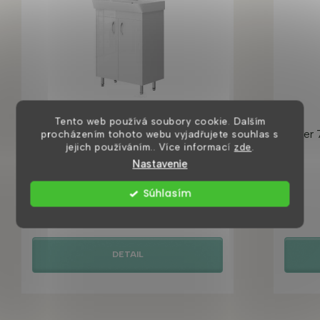
Tento web používá soubory cookie. Dalším
Trinity White 60 koupelnová skříňka
Ester 
procházením tohoto webu vyjadřujete souhlas s
jejich používáním.. Více informací
zde
.
s umyvadlem
Nastavenie
Skladem ihned k odeslání
Súhlasím
6 490 Kč
DETAIL