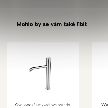
Mohlo by se vám také líbit
Ove vysoká umyvadlová baterie,
YOO