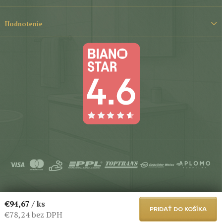
Hodnotenie
Copyright 2026
Aplomo-Koupelny
. Všetky práva vyhradené.
€94,67
/ ks
Upraviť nastavenie cookies
PRIDAŤ DO KOŠÍKA
€78,24 bez DPH