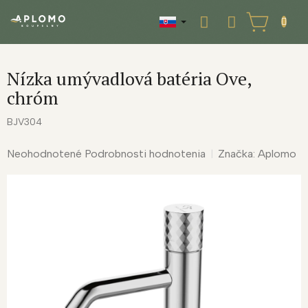
Prejsť
na
NÁKUPNÝ
obsah
KOŠÍK
Nízka umývadlová batéria Ove,
chróm
BJV304
Priemerné
Neohodnotené
Podrobnosti hodnotenia
Značka:
Aplomo
hodnotenie
produktu
je
0,0
z
5
hviezdičiek.