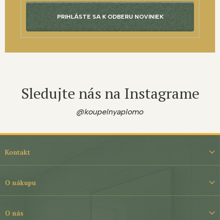
PRIHLÁSTE SA K ODBERU NOVINIEK
Sledujte nás na Instagrame
@koupelnyaplomo
Z
á
Kontakt
p
ä
t
O nákupu
i
e
O nás