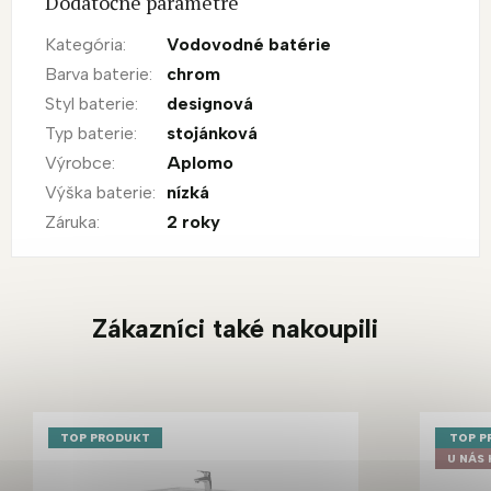
Dodatočné parametre
Kategória
:
Vodovodné batérie
Barva baterie
:
chrom
Styl baterie
:
designová
Typ baterie
:
stojánková
Výrobce
:
Aplomo
Výška baterie
:
nízká
Záruka
:
2 roky
Zákazníci také nakoupili
TOP PRODUKT
TOP P
U NÁS 