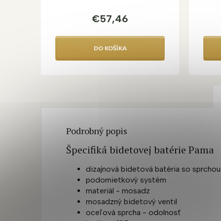
€57,46
DO KOŠÍKA
Podrobný popis
Špecifiká bidetovej batérie Pama
dizajnová bidetová batéria so sprchou
podomietkový systém
materiál - mosadz
mosadzný bidetový ventil
oceľová sprcha - odolnosť