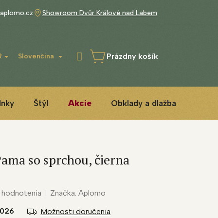
aplomo.cz
Showroom Dvůr Králové nad Labem
Prázdny košík
R
Slovenčina
NÁKUPNÝ
KOŠÍK
lnky
Štýl
Akcie
Obklady a dlažba
3D IN
Pama so sprchou, čierna
 hodnotenia
Značka:
Aplomo
2026
Možnosti doručenia