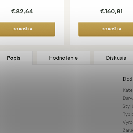
€82,64
€160,81
DO KOŠÍKA
DO KOŠÍKA
Popis
Hodnotenie
Diskusia
Dod
Kate
Barv
Styl 
Typ 
Výr
Záru