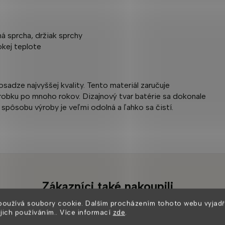
ná sprcha, držiak sprchy
okej teplote
adze najvyššej kvality. Tento materiál zaručuje
obku po mnoho rokov. Dizajnový tvar batérie sa dokonale
spôsobu výroby je veľmi odolná a ľahko sa čistí.
Zákazníci také nakoupili
používá soubory cookie. Dalším procházením tohoto webu vyjadř
ejich používáním.. Více informací
zde
.