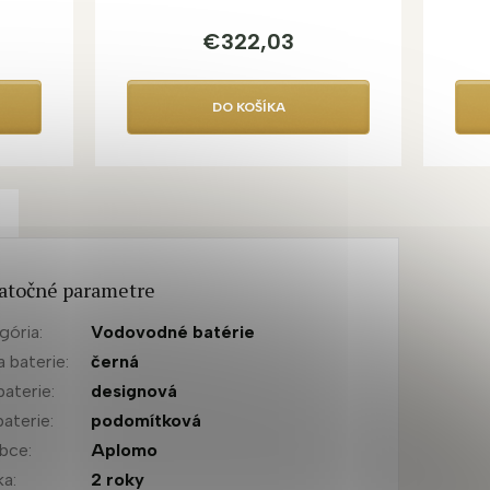
€322,03
DO KOŠÍKA
atočné parametre
gória
:
Vodovodné batérie
a baterie
:
černá
baterie
:
designová
baterie
:
podomítková
obce
:
Aplomo
ka
:
2 roky