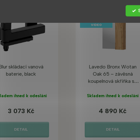
 PRODUKT
BESTSELLER
TOP PRODUKT
Tip
VIDEO
Blur skládací vanová
Lavedo Bronx Wotan
baterie, black
Oak 65 – závěsná
koupelnová skříňka se
zrcadlem a LED
osvětlením
ladem ihned k odeslání
Skladem ihned k odeslání
3 073 Kč
4 890 Kč
DETAIL
DETAIL