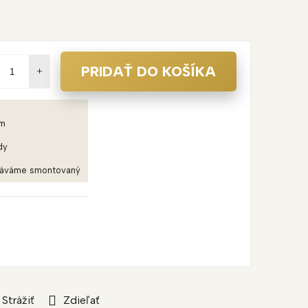
PRIDAŤ DO KOŠÍKA
em
dy
dáváme smontovaný
Strážiť
Zdieľať