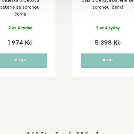
Bidetta bidetová
Silia bidetová baterie se
baterie se sprchou,
sprchou, černá
černá
2 až 4 týdny
2 až 4 týdny
1 974 Kč
5 398 Kč
DETAIL
DETAIL