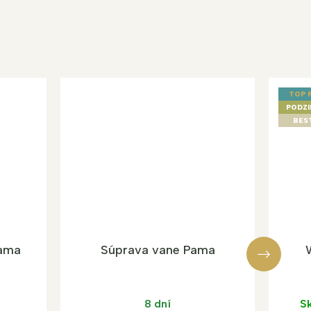
TOP 
PODZI
BES
Pama
Súprava vane Pama
8 dní
Sk