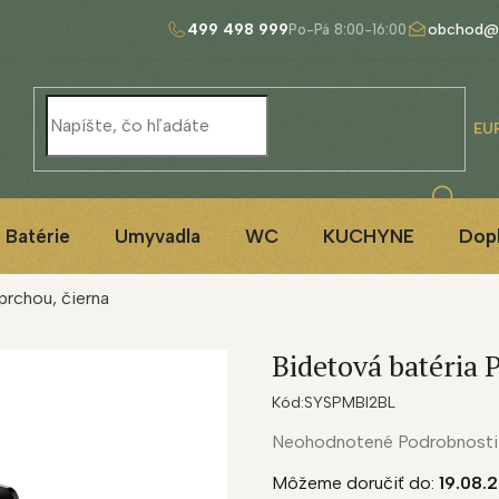
499 498 999
obchod@
EU
Batérie
Umyvadla
WC
KUCHYNE
Dop
prchou, čierna
Bidetová batéria 
Kód:
SYSPMBI2BL
Priemerné
Neohodnotené
Podrobnosti
hodnotenie
Môžeme doručiť do:
19.08.
produktu