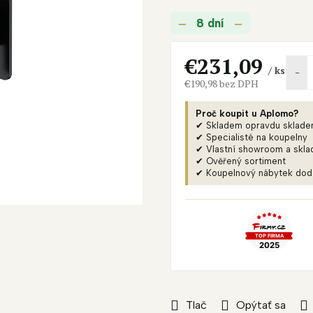
je
8 dní
0,0
z
5
€231,09
/ ks
hviezdičiek.
€190,98 bez DPH
Jednotková
cena:
Proč koupit u Aplomo?
✔ Skladem opravdu sklad
✔ Specialisté na koupelny
✔ Vlastní showroom a skla
✔ Ověřený sortiment
✔ Koupelnový nábytek do
Tlač
Opýtať sa