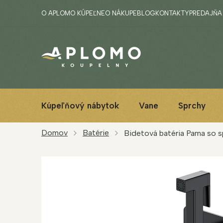
Prejsť
O APLOMO KÚPEĽNE
O NÁKUPE
BLOG
KONTAKTY
PREDAJŇA
na
obsah
Kúpeľňový nábytok
Vane
Sprchy
Domov
Batérie
Bidetová batéria Pama so s