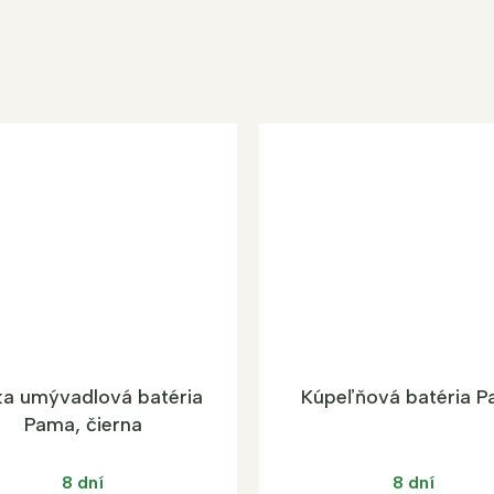
ka umývadlová batéria
Kúpeľňová batéria 
Pama, čierna
8 dní
8 dní