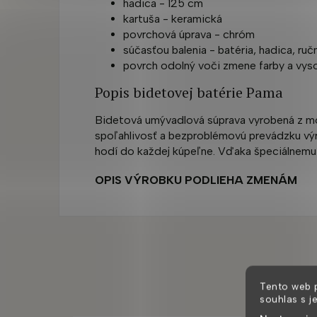
hadica - 125 cm
kartuša - keramická
povrchová úprava - chróm
súčasťou balenia - batéria, hadica, ruč
povrch odolný voči zmene farby a vys
Popis bidetovej batérie Pama
Bidetová umývadlová súprava vyrobená z mos
spoľahlivosť a bezproblémovú prevádzku výr
hodí do každej kúpeľne. Vďaka špeciálnemu 
OPIS VÝROBKU PODLIEHA ZMENÁM
Tento web 
souhlas s j