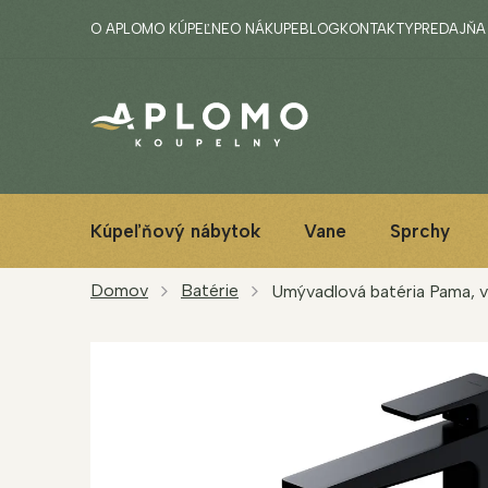
Prejsť
O APLOMO KÚPEĽNE
O NÁKUPE
BLOG
KONTAKTY
PREDAJŇA
na
obsah
Kúpeľňový nábytok
Vane
Sprchy
Domov
Batérie
Umývadlová batéria Pama, 