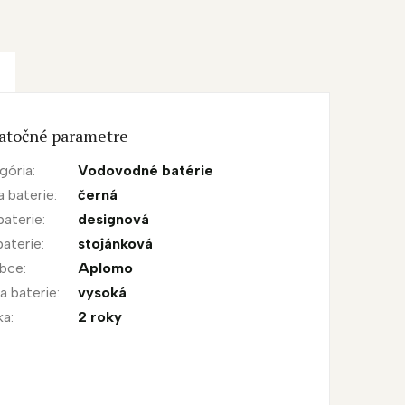
atočné parametre
gória
:
Vodovodné batérie
a baterie
:
černá
baterie
:
designová
baterie
:
stojánková
obce
:
Aplomo
a baterie
:
vysoká
ka
:
2 roky