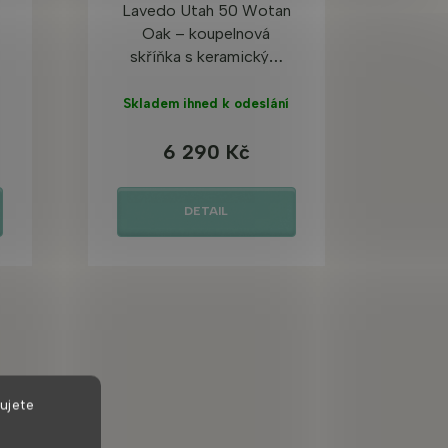
Lavedo Utah 50 Wotan
Oak – koupelnová
skříňka s keramickým
umyvadlem
Skladem ihned k odeslání
6 290 Kč
DETAIL
ujete