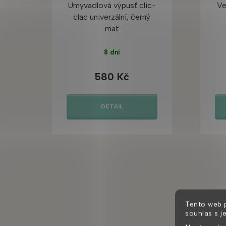
Umyvadlová výpusť clic-
Ve
clac univerzální, černý
mat
8 dní
580 Kč
DETAIL
Tento web 
souhlas s j