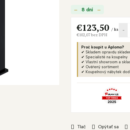
je
8 dní
0,0
z
5
€123,50
/ ks
hviezdičiek.
€102,07 bez DPH
Jednotková
cena:
Proč koupit u Aplomo?
✔ Skladem opravdu sklad
✔ Specialisté na koupelny
✔ Vlastní showroom a skla
✔ Ověřený sortiment
✔ Koupelnový nábytek do
Tlač
Opýtať sa