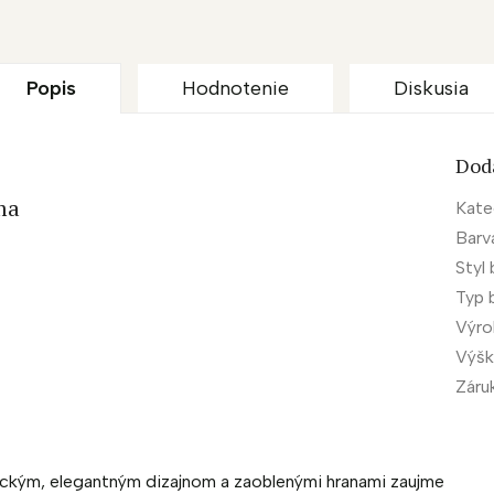
Popis
Hodnotenie
Diskusia
Dod
ma
Kate
Barv
Styl 
Typ 
Výr
Výšk
Záru
ickým, elegantným dizajnom a zaoblenými hranami zaujme