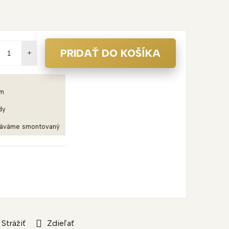
PRIDAŤ DO KOŠÍKA
em
dy
dáváme smontovaný
Strážiť
Zdieľať