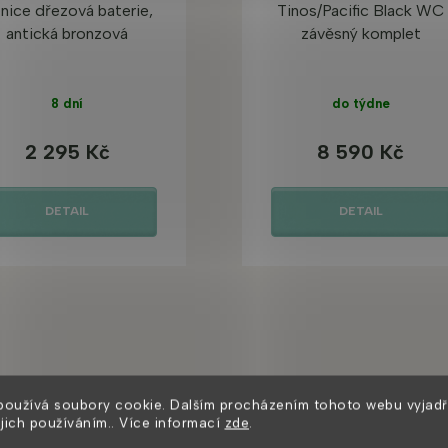
nice dřezová baterie,
Tinos/Pacific Black WC
antická bronzová
závěsný komplet
8 dní
do týdne
2 295 Kč
8 590 Kč
DETAIL
DETAIL
Mohlo by se vám také líbit
používá soubory cookie. Dalším procházením tohoto webu vyjadř
ejich používáním.. Více informací
zde
.