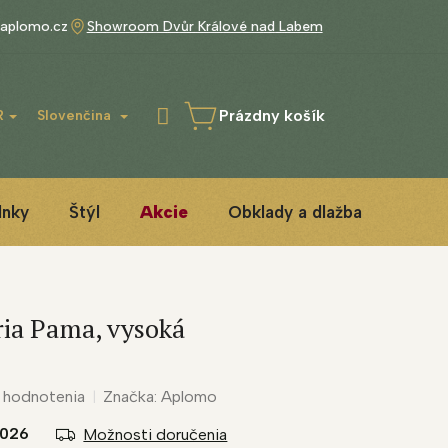
aplomo.cz
Showroom Dvůr Králové nad Labem
Prázdny košík
R
Slovenčina
NÁKUPNÝ
KOŠÍK
lnky
Štýl
Akcie
Obklady a dlažba
3D IN
ia Pama, vysoká
 hodnotenia
Značka:
Aplomo
2026
Možnosti doručenia