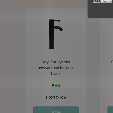
Nastavenie
Roy-DA vysoká
umyvadlová baterie,
black
8 dní
1 890 Kč
DETAIL