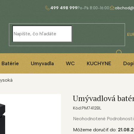
499 498 999
obchod@
EU
Batérie
Umyvadla
WC
KUCHYNE
Dop
vysoká
Umývadlová batér
Kód:
PM7412BL
Priemerné
Neohodnotené
Podrobnosti
hodnotenie
Môžeme doručiť do:
21.08.
produktu