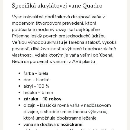
Špecifiká akrylátovej vane Quadro
Vysokokvalitná obdĺžniková dizajnová vaňa v
modernom štvorcovom prevedení, ktorá
podčiarkne moderný dizajn každej kúpeľne.
Príjemne lesklý povrch pre jednoduchú údržbu.
Veľkou výhodou akrylátu je farebná stálosť, vysoká
pevnosť, dlhá životnosť a výborné tepelnoizolačné
vlastnosti, vďaka ktorým je vaňa veľmi obľúbená.
Nedá sa porovnať s vaňami z ABS plastu.
farba - biela
dno - hladké
akryl - 100 %
hrúbka - 5 mm
záruka - 10 rokov
dizajn - klasická rovná vaňa v nadčasovom
dizajne, s vhodne umiestnenou výlevkou,
ktorá umožňuje obojstranné ležanie
vaňa sa dodáva s
nožičkami