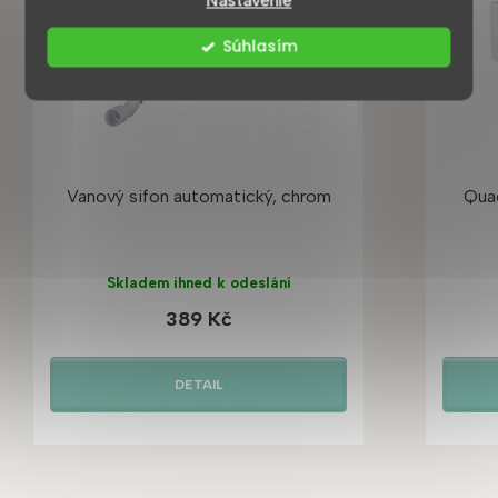
Nastavenie
Súhlasím
Vanový sifon automatický, chrom
Quad
Skladem ihned k odeslání
389 Kč
DETAIL