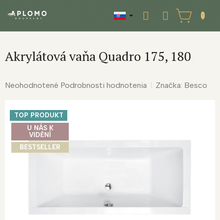
Prejsť
na
NÁKUPNÝ
obsah
KOŠÍK
Akrylátová vaňa Quadro 175, 180
Priemerné
Neohodnotené
Podrobnosti hodnotenia
Značka:
Besco
hodnotenie
produktu
TOP PRODUKT
je
0,0
U NÁS K
VIDĚNÍ
z
BESTSELLER
5
hviezdičiek.