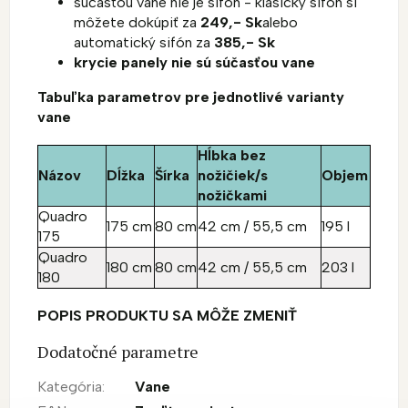
súčasťou vane nie je sifón - klasický sifón si
môžete dokúpiť za
249,- Sk
alebo
automatický sifón za
385,- Sk
krycie panely nie sú súčasťou vane
Tabuľka parametrov pre jednotlivé varianty
vane
Hĺbka bez
Názov
Dĺžka
Šírka
nožičiek/s
Objem
nožičkami
Quadro
175 cm
80 cm
42 cm / 55,5 cm
195 l
175
Quadro
180 cm
80 cm
42 cm / 55,5 cm
203 l
180
POPIS PRODUKTU SA MÔŽE ZMENIŤ
Dodatočné parametre
Kategória
:
Vane