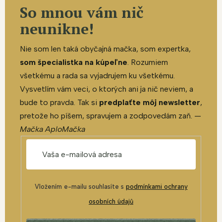
So mnou vám nič
neunikne!
Nie som len taká obyčajná mačka, som expertka,
som špecialistka na kúpeľne
. Rozumiem
všetkému a rada sa vyjadrujem ku všetkému.
Vysvetlím vám veci, o ktorých ani ja nič neviem, a
bude to pravda. Tak si
predplaťte môj newsletter
,
pretože ho píšem, spravujem a zodpovedám zaň. —
Mačka AploMačka
Vložením e-mailu souhlasíte s
podmínkami ochrany
osobních údajů