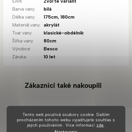
EAN
:
Zvoľte variant
Barva vany
:
bílá
Délka vany
:
175cm
,
180cm
Materiál vany
:
akrylát
Tvar vany
:
klasické-obdélník
Šířka vany
:
80cm
Výrobce
:
Besco
Záruka
:
10 let
Zákazníci také nakoupili
Tento web používá soubory cookie. Dalším
BESTSELLER
procházením tohoto webu vyjadřujete souhlas s
Tip
jejich používáním.. Více informací
zde
.