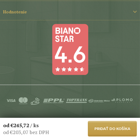
Hodnotenie
Copyright 2026
Aplomo-Koupelny
. Všetky práva vyhradené.
od
€245,72
/ ks
Upraviť nastavenie cookies
PRIDAŤ DO KOŠÍKA
od
€203,07
bez DPH