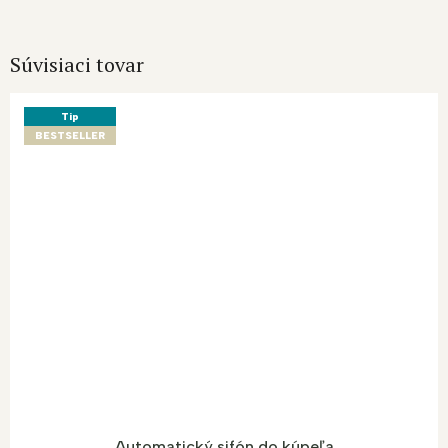
Súvisiaci tovar
Tip
BESTSELLER
Automatický sifón do kúpeľa