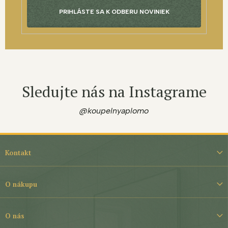
PRIHLÁSTE SA K ODBERU NOVINIEK
Sledujte nás na Instagrame
@koupelnyaplomo
Z
á
Kontakt
p
ä
t
O nákupu
i
e
O nás