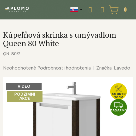
Prejsť
na
NÁKUPNÝ
obsah
KOŠÍK
Kúpeľňová skrinka s umývadlom
Queen 80 White
QN-80/2
Priemerné
Neohodnotené
Podrobnosti hodnotenia
Značka:
Lavedo
hodnotenie
produktu
VIDEO
je
0,0
PODZIMNÍ
SMONTO
VÁNO
AKCE
z
Z
5
ZADARMO
A
hviezdičiek.
D
A