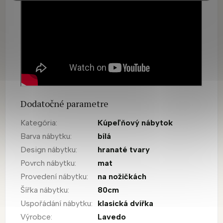
Dodatočné parametre
Kategória
:
Kúpeľňový nábytok
Barva nábytku
:
bílá
Design nábytku
:
hranaté tvary
Povrch nábytku
:
mat
Provedení nábytku
:
na nožičkách
Šířka nábytku
:
80cm
Uspořádání nábytku
:
klasická dvířka
Výrobce
:
Lavedo