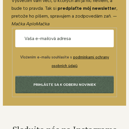
Vysvetlím vám veci, o ktorých ani ja nič neviem, a
bude to pravda. Tak si
predplaťte môj newsletter
,
pretože ho píšem, spravujem a zodpovedám zaň. —
Mačka AploMačka
Vložením e-mailu souhlasíte s
podmínkami ochrany
osobních údajů
PRIHLÁSTE SA K ODBERU NOVINIEK