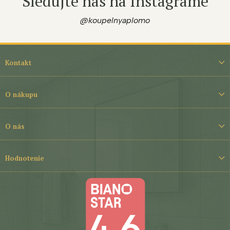
Sledujte nás na Instagrame
@koupelnyaplomo
Z
á
Kontakt
p
ä
t
O nákupu
i
e
O nás
Hodnotenie