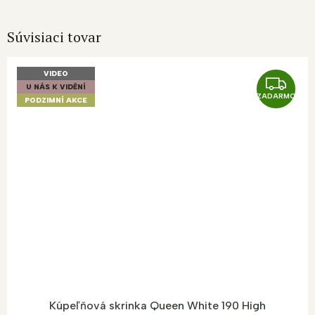
Súvisiaci tovar
VIDEO
Z
U NÁS K VIDĚNÍ
ZADARMO
A
PODZIMNÍ AKCE
D
A
R
M
O
Kúpeľňová skrinka Queen White 190 High