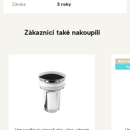
Záruka
:
3 roky
Zákazníci také nakoupili
BESTS
Ti
Umyvadlová výpusť clic-clac, chrom
Um