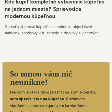
Kde kúpiť kompletné vybavenie kúpeľne
na jednom mieste? Sprievodca
modernou kúpeľňou
Zariaďujete novú kúpeľňu a nechcete objednávať
nábytok, sprchový kút, zrkadlo a doplnky z viacerých ...
So mnou vám nič
neunikne!
Nie som len taká obyčajná mačka, som expertka,
som špecialistka na kúpeľne
. Rozumiem
všetkému a rada sa vyjadrujem ku všetkému.