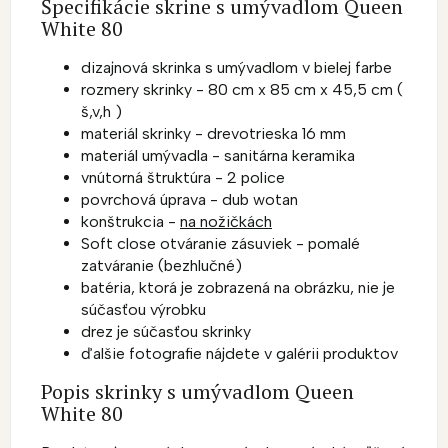
Špecifikácie skrine s umývadlom Queen
White 80
dizajnová skrinka s umývadlom v bielej farbe
rozmery skrinky - 80 cm x 85 cm x 45,5 cm (
š,v,h )
materiál skrinky - drevotrieska 16 mm
materiál umývadla - sanitárna keramika
vnútorná štruktúra - 2 police
povrchová úprava - dub wotan
konštrukcia -
na nožičkách
Soft close otváranie zásuviek - pomalé
zatváranie (bezhlučné)
batéria, ktorá je zobrazená na obrázku, nie je
súčasťou výrobku
drez je súčasťou skrinky
ďalšie fotografie nájdete v galérii produktov
Popis skrinky s umývadlom Queen
White 80