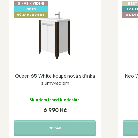
U NÁS K VIDĚNÍ
BEST
VIDEO
TOP P
VÝHODNÁ CENA
U NÁS 
Queen 65 White koupelnová skříňka
Neo W
s umyvadlem
Skladem ihned k odeslání
6 990 Kč
DETAIL