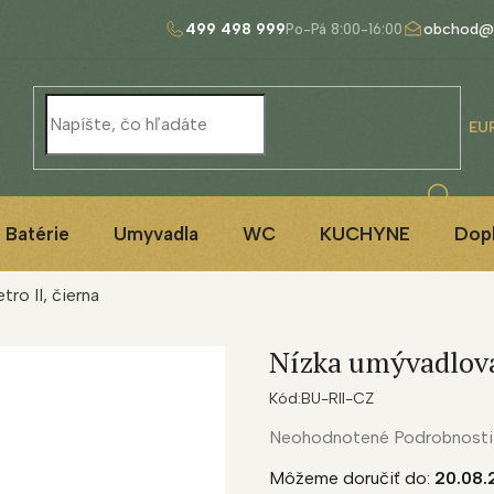
499 498 999
obchod@
EU
Batérie
Umyvadla
WC
KUCHYNE
Dop
ro II, čierna
Nízka umývadlová 
Kód:
BU-RII-CZ
Priemerné
Neohodnotené
Podrobnosti
hodnotenie
Môžeme doručiť do:
20.08.
produktu