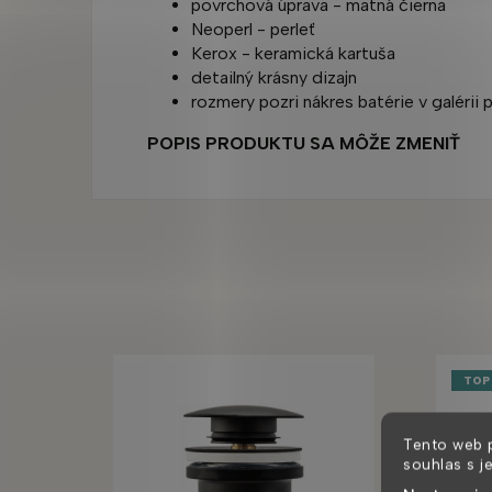
povrchová úprava - matná čierna
Neoperl - perleť
Kerox - keramická kartuša
detailný krásny dizajn
rozmery pozri nákres batérie v galérii
POPIS PRODUKTU SA MÔŽE ZMENIŤ
TOP
Tento web 
souhlas s j