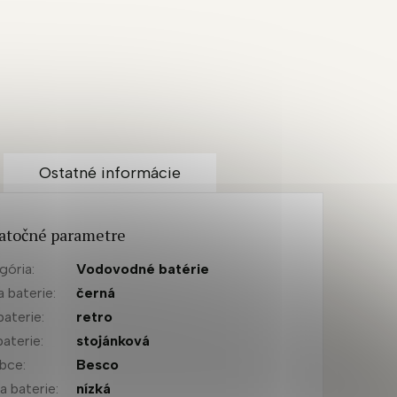
Ostatné informácie
atočné parametre
gória
:
Vodovodné batérie
a baterie
:
černá
baterie
:
retro
baterie
:
stojánková
obce
:
Besco
a baterie
:
nízká