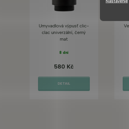
Nastavenie
Umyvadlová výpusť clic-
Ve
clac univerzální, černý
mat
8 dní
580 Kč
DETAIL