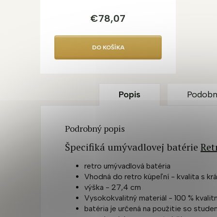
€78,07
DO KOŠÍKA
Popis
Podobn
Podrobný popis
Špecifiká umývadlovej batérie
Ret
retro umývadlová batéria
Vhodná do retro kúpeľní - kvalita s k
výška - 27,4 cm
Vysokokvalitný
materiál - 100 % kvali
batéria je určená na použitie so stud