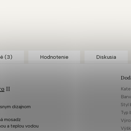
é (3)
Hodnotenie
Diskusia
Dod
ro
II
Kate
Barv
Styl 
rásnym dizajnom
Typ 
tná mosadz
Výr
enou a teplou vodou
Výšk