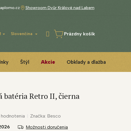
aplomo.cz
Showroom Dvůr Králové nad Labem
Prázdny košík
R
Slovenčina
NÁKUPNÝ
KOŠÍK
lnky
Štýl
Akcie
Obklady a dlažba
3D IN
batéria Retro II, čierna
 hodnotenia
Značka:
Besco
2026
Možnosti doručenia