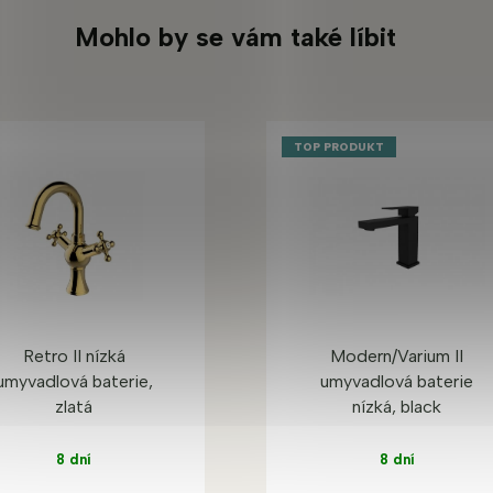
Mohlo by se vám také líbit
TOP PRODUKT
Retro II nízká
Modern/Varium II
umyvadlová baterie,
umyvadlová baterie
zlatá
nízká, black
8 dní
8 dní