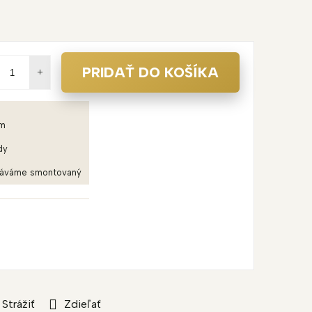
PRIDAŤ DO KOŠÍKA
em
dy
dáváme smontovaný
Strážiť
Zdieľať