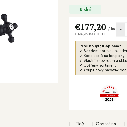
je
8 dní
0,0
z
5
€177,20
/ ks
hviezdičiek.
€146,45 bez DPH
Jednotková
cena:
Proč koupit u Aplomo?
✔ Skladem opravdu sklad
✔ Specialisté na koupelny
✔ Vlastní showroom a skla
✔ Ověřený sortiment
✔ Koupelnový nábytek do
Tlač
Opýtať sa