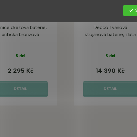
nice dřezová baterie,
Decco I vanová
antická bronzová
stojanová baterie, zlatá
8 dní
8 dní
2 295 Kč
14 390 Kč
DETAIL
DETAIL