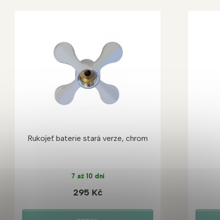
Rukojeť baterie stará verze, chrom
7 až 10 dní
295 Kč