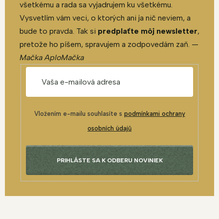
všetkému a rada sa vyjadrujem ku všetkému.
Vysvetlím vám veci, o ktorých ani ja nič neviem, a
bude to pravda. Tak si
predplaťte môj newsletter
,
pretože ho píšem, spravujem a zodpovedám zaň. —
Mačka AploMačka
Vložením e-mailu souhlasíte s
podmínkami ochrany
osobních údajů
PRIHLÁSTE SA K ODBERU NOVINIEK