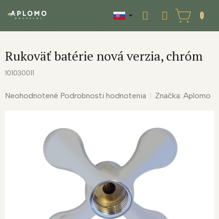
Prejsť
na
NÁKUPNÝ
obsah
KOŠÍK
Rukoväť batérie nová verzia, chróm
101030011
Priemerné
Neohodnotené
Podrobnosti hodnotenia
Značka:
Aplomo
hodnotenie
produktu
je
0,0
z
5
hviezdičiek.