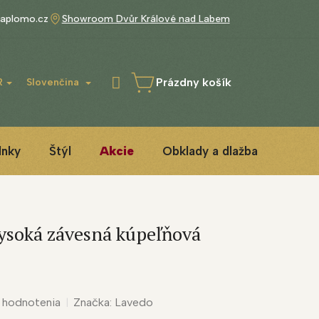
aplomo.cz
Showroom Dvůr Králové nad Labem
Prázdny košík
R
Slovenčina
NÁKUPNÝ
KOŠÍK
lnky
Štýl
Akcie
Obklady a dlažba
3D IN
vysoká závesná kúpeľňová
 hodnotenia
Značka:
Lavedo