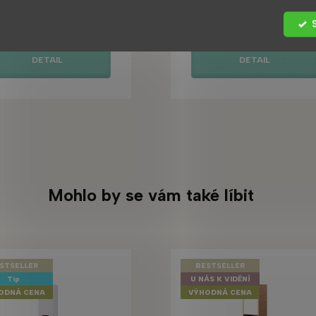
10 290 Kč
8 390 Kč
DETAIL
DETAIL
Mohlo by se vám také líbit
STSELLER
BESTSELLER
Tip
U NÁS K VIDĚNÍ
ODNÁ CENA
VÝHODNÁ CENA