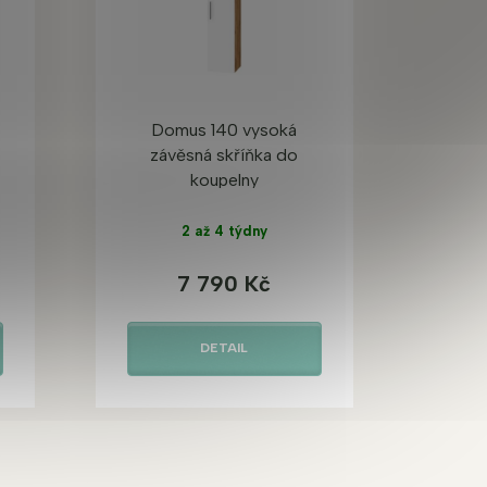
Domus 140 vysoká
závěsná skříňka do
koupelny
2 až 4 týdny
7 790 Kč
DETAIL