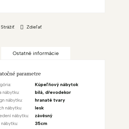
Strážiť
Zdieľať
Ostatné informácie
atočné parametre
gória
:
Kúpeľňový nábytok
a nábytku
:
bílá
,
dřevodekor
gn nábytku
:
hranaté tvary
ch nábytku
:
lesk
edení nábytku
:
závěsný
a nábytku
:
35cm