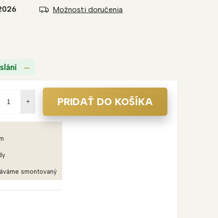
2026
Možnosti doručenia
slání
PRIDAŤ DO KOŠÍKA
em
dy
dáváme smontovaný