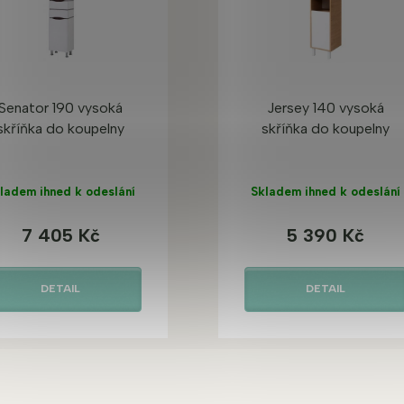
Senator 190 vysoká
Jersey 140 vysoká
skříňka do koupelny
skříňka do koupelny
ladem ihned k odeslání
Skladem ihned k odeslání
7 405 Kč
5 390 Kč
DETAIL
DETAIL