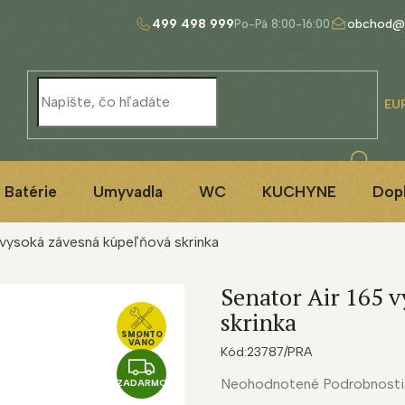
499 498 999
obchod@
EU
Batérie
Umyvadla
WC
KUCHYNE
Dop
 vysoká závesná kúpeľňová skrinka
Senator Air 165 
skrinka
SMONTO
VÁNO
Kód:
23787/PRA
Z
Priemerné
Neohodnotené
Podrobnosti
ZADARMO
A
hodnotenie