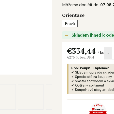
D
Môžeme doručiť do:
07.08.
produktu
A
je
Orientace
0,0
R
z
Pravá
M
5
O
hviezdičiek.
Skladem ihned k ode
€334,44
/ ks
€276,40 bez DPH
Jednotková
cena:
Proč koupit u Aplomo?
✔ Skladem opravdu sklad
✔ Specialisté na koupelny
✔ Vlastní showroom a skla
✔ Ověřený sortiment
✔ Koupelnový nábytek do