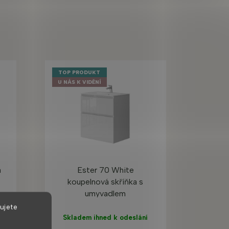
TOP PRODUKT
U NÁS K VIDĚNÍ
a
Ester 70 White
koupelnová skříňka s
umyvadlem
ujete
Skladem ihned k odeslání