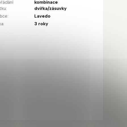
řádání
kombinace
tku
:
dvířka/zásuvky
obce
:
Lavedo
ka
:
3 roky