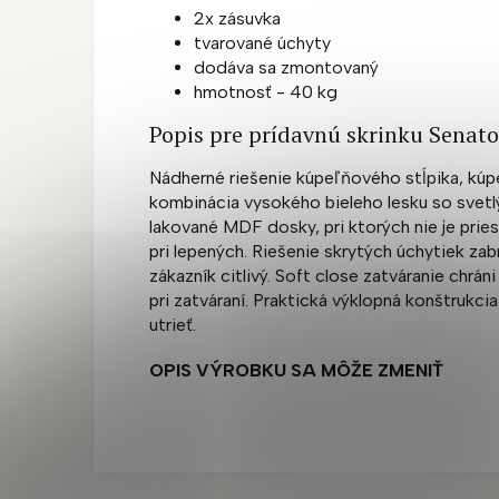
2x zásuvka
tvarované úchyty
dodáva sa zmontovaný
hmotnosť - 40 kg
Popis pre prídavnú skrinku Senato
Nádherné riešenie kúpeľňového stĺpika, kúp
kombinácia vysokého bieleho lesku so svet
lakované MDF dosky, pri ktorých nie je prie
pri lepených. Riešenie skrytých úchytiek za
zákazník citlivý. Soft close zatváranie chrá
pri zatváraní. Praktická výklopná konštrukci
utrieť.
OPIS VÝROBKU SA MÔŽE ZMENIŤ