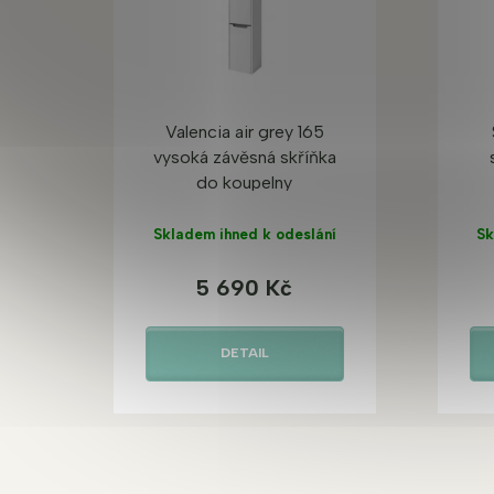
Valencia air grey 165
vysoká závěsná skříňka
do koupelny
Skladem ihned k odeslání
Sk
5 690 Kč
DETAIL