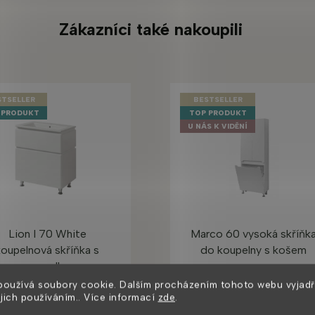
Zákazníci také nakoupili
STSELLER
BESTSELLER
 PRODUKT
TOP PRODUKT
U NÁS K VIDĚNÍ
Lion I 70 White
Marco 60 vysoká skříňk
koupelnová skříňka s
do koupelny s košem
umyvadlem
používá soubory cookie. Dalším procházením tohoto webu vyjadř
ejich používáním.. Více informací
zde
.
ladem ihned k odeslání
2 až 4 týdny