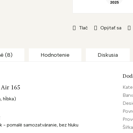
Tlač
Opýtať sa
é (8)
Hodnotenie
Diskusia
Dod
 Air 165
Kate
Barv
, hĺbka)
Desi
Povr
í
Prov
ek - pomalé samozatváranie, bez hluku
Šířk