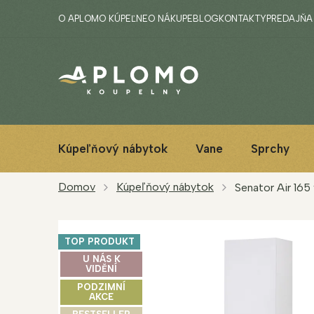
Prejsť
O APLOMO KÚPEĽNE
O NÁKUPE
BLOG
KONTAKTY
PREDAJŇA
na
obsah
Kúpeľňový nábytok
Vane
Sprchy
Domov
Kúpeľňový nábytok
Senator Air 165
TOP PRODUKT
U NÁS K
VIDĚNÍ
PODZIMNÍ
AKCE