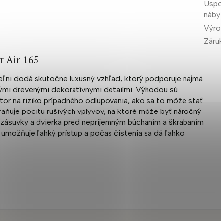
Uspo
náby
Výr
Záru
r Air 165
eľni dodá skutočne luxusný vzhľad, ktorý podporuje najmä
lými drevenými dekoratívnymi detailmi. Výhodou sú
stor na riziko prípadného odlupovania, ako sa to môže stať
braňuje pocitu rušivých vplyvov, na ktoré môže byť náročný
ni zásuvky a dvierka pred nepríjemným búchaním a škrabaním
a umožňuje ľahký prístup a počas čistenia sa dá ľahko