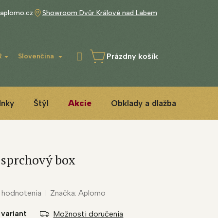
aplomo.cz
Showroom Dvůr Králové nad Labem
Prázdny košík
R
Slovenčina
NÁKUPNÝ
KOŠÍK
lnky
Štýl
Akcie
Obklady a dlažba
3D IN
 sprchový box
 hodnotenia
Značka:
Aplomo
 variant
Možnosti doručenia