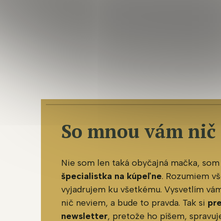
So mnou vám nič
Nie som len taká obyčajná mačka, som
špecialistka na kúpeľne
. Rozumiem vš
vyjadrujem ku všetkému. Vysvetlím vám 
nič neviem, a bude to pravda. Tak si
pr
newsletter
, pretože ho píšem, spravu