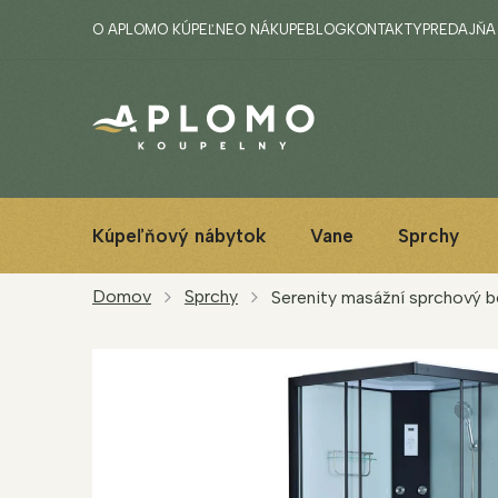
Prejsť
O APLOMO KÚPEĽNE
O NÁKUPE
BLOG
KONTAKTY
PREDAJŇA
na
obsah
Kúpeľňový nábytok
Vane
Sprchy
Domov
Sprchy
Serenity masážní sprchový 