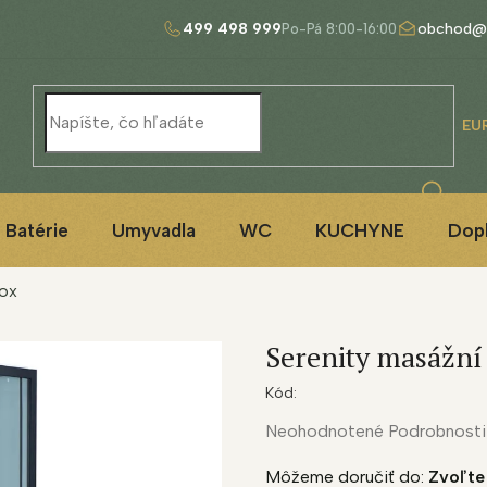
499 498 999
obchod@
EU
Batérie
Umyvadla
WC
KUCHYNE
Dop
box
Serenity masážní
Kód:
Priemerné
Neohodnotené
Podrobnosti
hodnotenie
Môžeme doručiť do:
Zvoľte
produktu