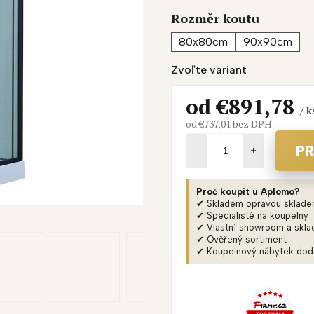
je
Rozměr koutu
0,0
z
80x80cm
90x90cm
5
Zvoľte variant
hviezdičiek.
od
€891,78
/ k
od
€737,01
bez DPH
Jednotková
cena:
PR
Proč koupit u Aplomo?
✔ Skladem opravdu sklad
✔ Specialisté na koupelny
✔ Vlastní showroom a skla
✔ Ověřený sortiment
✔ Koupelnový nábytek do