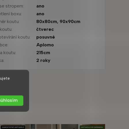
se stropem
:
ano
tlení boxu
:
ano
ěr koutu
:
80x80cm
,
90x90cm
 koutu
:
čtverec
otevírání koutu
:
posuvné
obce
:
Aplomo
a koutu
:
215cm
ka
:
2 roky
ujete
Súhlasím