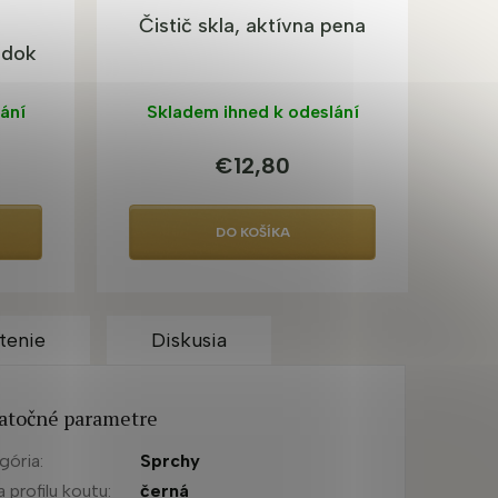
Čistič skla, aktívna pena
edok
ání
Skladem ihned k odeslání
€12,80
DO KOŠÍKA
tenie
Diskusia
atočné parametre
gória
:
Sprchy
a profilu koutu
:
černá