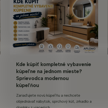
Kde kúpiť kompletné vybavenie
kúpeľne na jednom mieste?
Sprievodca modernou
kúpeľňou
Zariaďujete novú kúpeľňu a nechcete
objednávať nábytok, sprchový kút, zrkadlo a
doplnky z viacerých ...