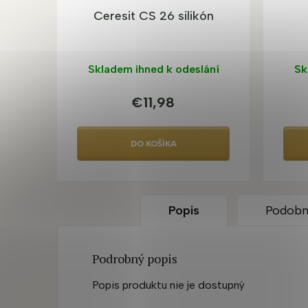
Ceresit CS 26 silikón
Skladem ihned k odeslání
Sk
€11,98
DO KOŠÍKA
Popis
Podobn
Podrobný popis
Popis produktu nie je dostupný