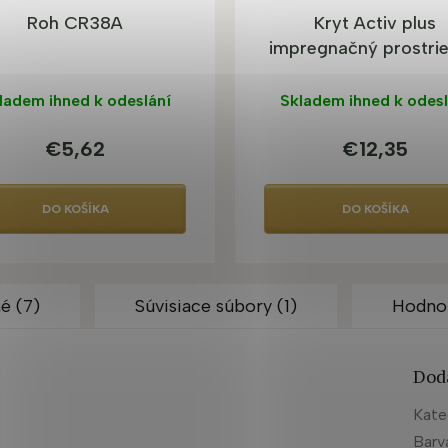
Roh CR38A
Kryt Activ plus
impregnačný prostri
ladem ihned k odeslání
Skladem ihned k odesl
€5,62
€12,35
DO KOŠÍKA
DO KOŠÍKA
é (7)
Súvisiace súbory (1)
Hodno
Dod
Kate
Barv