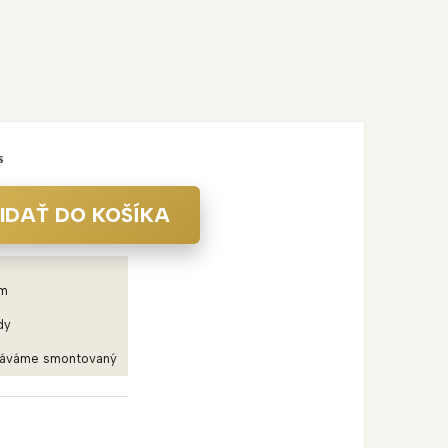
s
IDAŤ DO KOŠÍKA
em
dy
dáváme smontovaný