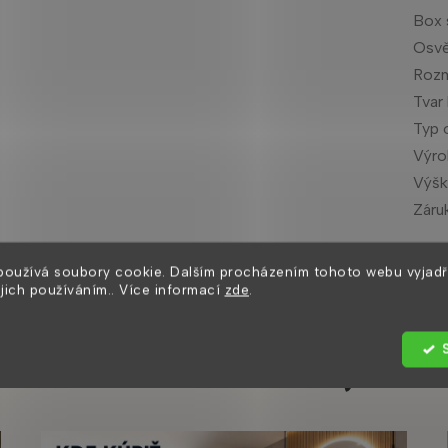
Box 
Osvě
Rozm
Tvar
Typ 
Výr
Výšk
Záru
používá soubory cookie. Dalším procházením tohoto webu vyjadř
ejich používáním.. Více informací
zde
.
Užitočné články