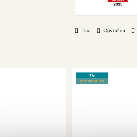
Tlač
Opýtať sa
Tip
TOP PRODUKT