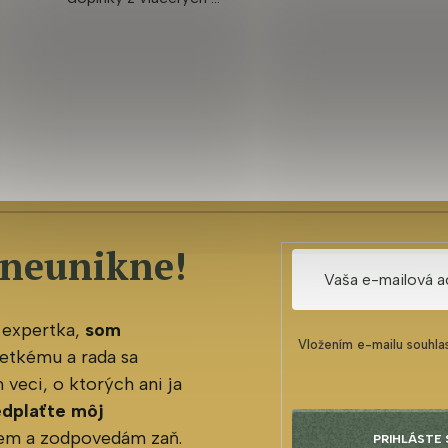
 neunikne!
 expertka,
som
Vložením e-mailu souhla
etkému a rada sa
veci, o ktorých ani ja
edplaťte môj
jem a zodpovedám zaň.
PRIHLÁSTE 