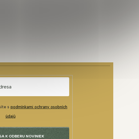
síte s
podmínkami ochrany osobních
údajů
SA K ODBERU NOVINIEK