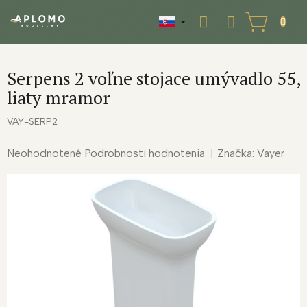
Prejsť
na
NÁKUPNÝ
obsah
KOŠÍK
Serpens 2 voľne stojace umývadlo 55,
liaty mramor
VAY-SERP2
Priemerné
Neohodnotené
Podrobnosti hodnotenia
Značka:
Vayer
hodnotenie
produktu
je
0,0
z
5
hviezdičiek.