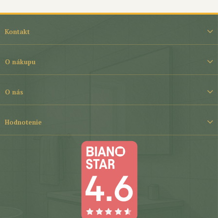
Z
á
Kontakt
p
ä
t
O nákupu
i
e
O nás
Hodnotenie