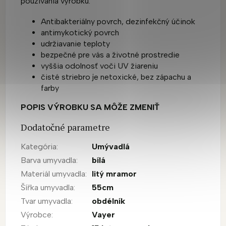
používania výrobku.
Antibakteriálny povrch, dezinfekčný účinok
antimykotický povrch
udržiavanie teploty
bezpečné pre vás a životné prostredie
vyššia odolnosť voči UV žiareniu
čisté striebro je netoxické, bez zápachu a
farby
POPIS VÝROBKU SA MÔŽE ZMENIŤ
Dodatočné parametre
Kategória
:
Umývadlá
Barva umyvadla
:
bílá
Materiál umyvadla
:
litý mramor
Šířka umyvadla
:
55cm
Tvar umyvadla
:
obdélník
Výrobce
:
Vayer