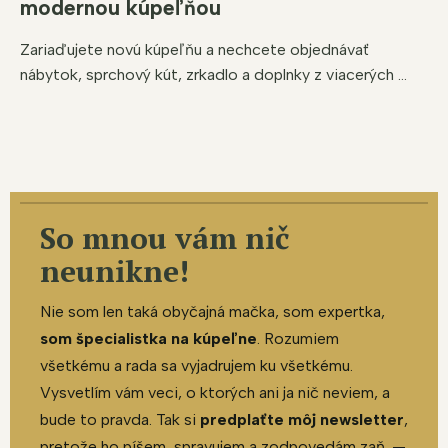
modernou kúpeľňou
Zariaďujete novú kúpeľňu a nechcete objednávať
nábytok, sprchový kút, zrkadlo a doplnky z viacerých ...
So mnou vám nič
neunikne!
Nie som len taká obyčajná mačka, som expertka,
som špecialistka na kúpeľne
. Rozumiem
všetkému a rada sa vyjadrujem ku všetkému.
Vysvetlím vám veci, o ktorých ani ja nič neviem, a
bude to pravda. Tak si
predplaťte môj newsletter
,
pretože ho píšem, spravujem a zodpovedám zaň. —