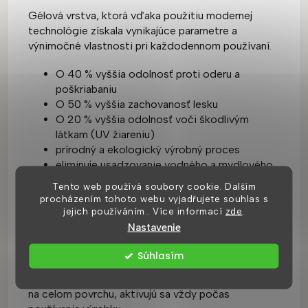
Gélová vrstva, ktorá vďaka použitiu modernej
technológie získala vynikajúce parametre a
výnimočné vlastnosti pri každodennom používaní.
O 40 % vyššia odolnosť proti oderu a
poškriabaniu
O 50 % vyššia zachovanosť lesku
O 20 % vyššia odolnosť voči škodlivým
látkam (UV žiareniu)
prírodný a ekologický výrobný proces
eliminuje usadzovanie vodného a mydlového
kameňa
Tento web používá soubory cookie. Dalším
zachováva čistotu
procházením tohoto webu vyjadřujete souhlas s
zabraňuje rastu baktérií
jejich používáním.. Více informací
zde
.
Nastavenie
Povrchová úprava nanostriebra
Súhlasím
Inovatívna mikrobiologická ochrana -
nanostrieborný povlak. Nanočastice sa nachádzajú
na celom povrchu, aktivujú sa vždy počas