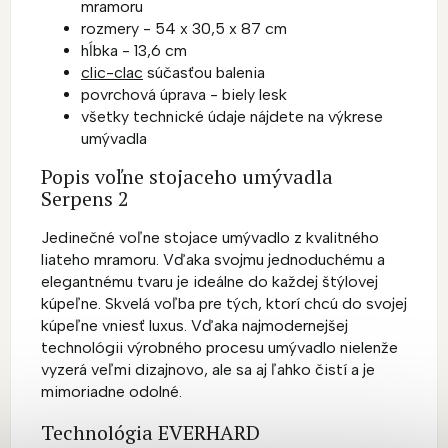
mramoru
rozmery - 54 x 30,5 x 87 cm
hĺbka - 13,6 cm
clic-clac
súčasťou balenia
povrchová úprava - biely lesk
všetky technické údaje nájdete na výkrese
umývadla
Popis voľne stojaceho umývadla
Serpens 2
Jedinečné voľne stojace umývadlo z kvalitného
liateho mramoru. Vďaka svojmu jednoduchému a
elegantnému tvaru je ideálne do každej štýlovej
kúpeľne. Skvelá voľba pre tých, ktorí chcú do svojej
kúpeľne vniesť luxus. Vďaka najmodernejšej
technológii výrobného procesu umývadlo nielenže
vyzerá veľmi dizajnovo, ale sa aj ľahko čistí a je
mimoriadne odolné.
Technológia EVERHARD