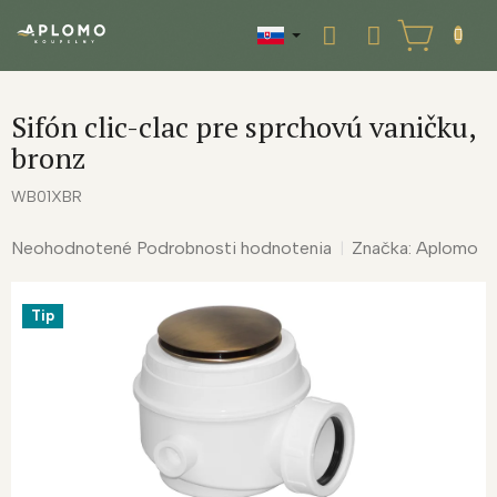
Prejsť
na
NÁKUPNÝ
obsah
KOŠÍK
Sifón clic-clac pre sprchovú vaničku,
bronz
WB01XBR
Priemerné
Neohodnotené
Podrobnosti hodnotenia
Značka:
Aplomo
hodnotenie
produktu
Tip
je
0,0
z
5
hviezdičiek.