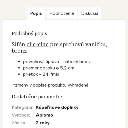
Popis
Hodnotenie
Diskusia
Podrobný popis
Sifón
clic-clac
pre sprchovú vaničku,
bronz
povrchová úprava - antický bronz
priemer odtoku ø 5,2 cm
prietok - 24 l/min
*zmeny v popise produktu vyhradené
Dodatočné parametre
Kategória
:
Kúpeľňové doplnky
Výrobce
:
Aplomo
Záruka
:
2 roky