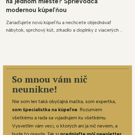
na jednom mieste? Sprievodca
modernou kúpeľňou
Zariaďujete novú kúpeľňu a nechcete objednávať
nábytok, sprchový kút, zrkadlo a doplnky z viacerých ...
So mnou vám nič
neunikne!
Nie som len taká obyčajná mačka, som expertka,
som špecialistka na kúpeľne
. Rozumiem
všetkému a rada sa vyjadrujem ku všetkému.
Vysvetlím vám veci, o ktorých ani ja nič neviem, a
bude to pravda. Tak si
predplaťte môj newsletter
,