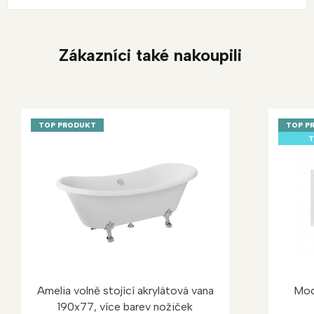
Zákazníci také nakoupili
TOP PRODUKT
TOP P
T
Amelia volně stojící akrylátová vana
Mod
190x77, více barev nožiček