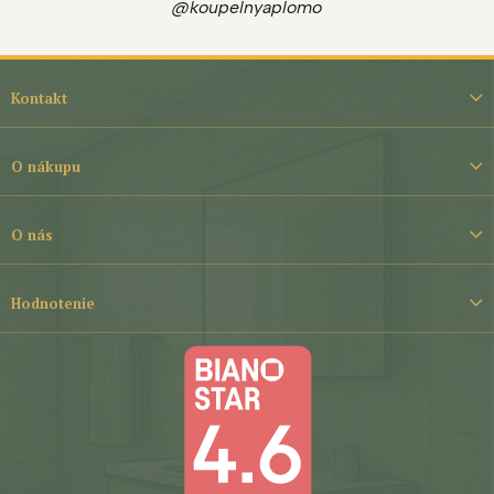
@koupelnyaplomo
Z
á
Kontakt
p
ä
t
O nákupu
i
e
O nás
Hodnotenie