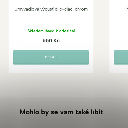
Umyvadlová výpusť clic-clac, chrom
Skladem ihned k odeslání
550 Kč
DETAIL
Mohlo by se vám také líbit