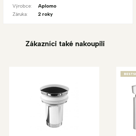
Výrobce
:
Aplomo
Záruka
:
2 roky
Zákazníci také nakoupili
BESTS