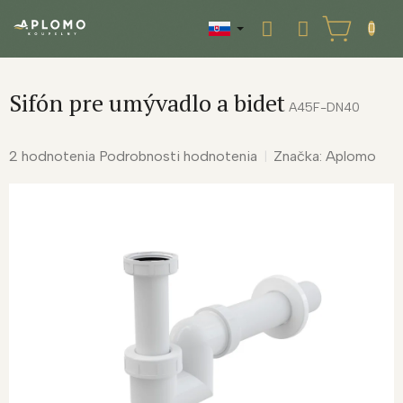
Prejsť
na
NÁKUPNÝ
obsah
KOŠÍK
Sifón pre umývadlo a bidet
A45F-DN40
Priemerné
2 hodnotenia
Podrobnosti hodnotenia
Značka:
Aplomo
hodnotenie
produktu
je
5,0
z
5
hviezdičiek.