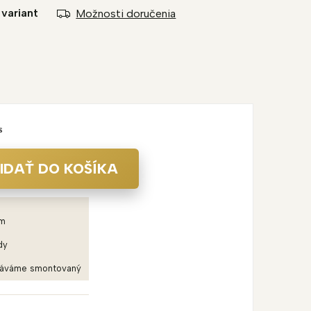
 variant
Možnosti doručenia
s
IDAŤ DO KOŠÍKA
em
dy
dáváme smontovaný