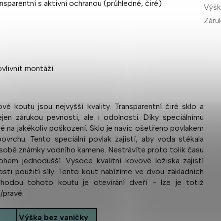
sparentní s aktivní ochranou (průhledné, čiré)
Výšk
Záru
 ovlivnit montáží
é koutu jsou nejvyšší kvality. Transparentní čiré sklo a
ejen zárukou pevnosti, ale i odolnosti. Díky speciálnímu
né na jakékoliv poškození. Sklo je navíc ošetřeno povlakem
vrchu. Tento speciální povlak zajistí, aby voda stékala
sobě známky vodního kamene. Nestrávíte proto tolik času
hem jednodušší. Vysoce kvalitní kovové ložiska zajistí
osti použití síly. Tento kout nabízíme ve dvou základních
odou tohoto koutu je otevírání dveří - lze je totiž
/pravé.
Výška bez vaničky