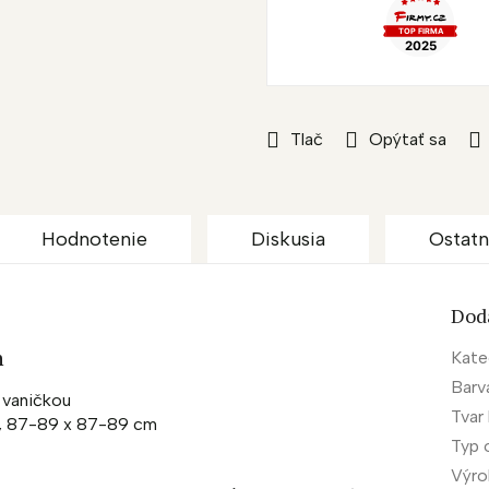
Tlač
Opýtať sa
Hodnotenie
Diskusia
Ostatn
Dod
h
Kate
Barv
 vaničkou
Tvar
m, 87-89 x 87-89 cm
Typ 
Výr