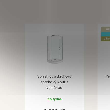
BE
VÝH
Splash čtvrtkruhový
Pi
sprchový kout s
vaničkou
do týdne