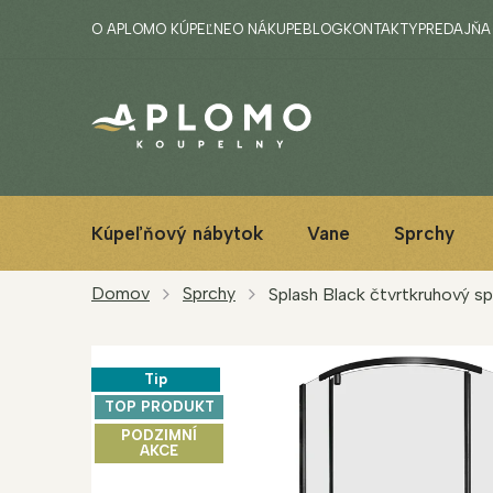
Prejsť
O APLOMO KÚPEĽNE
O NÁKUPE
BLOG
KONTAKTY
PREDAJŇA
na
obsah
Kúpeľňový nábytok
Vane
Sprchy
Domov
Sprchy
Splash Black čtvrtkruhový s
Tip
TOP PRODUKT
PODZIMNÍ
AKCE