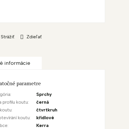
Strážiť
Zdieľať
é informácie
atočné parametre
gória
:
Sprchy
a profilu koutu
:
černá
 koutu
:
čtvrtkruh
otevírání koutu
:
křídlové
obce
:
Kerra