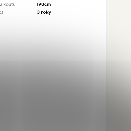
a koutu
:
190cm
ka
:
3 roky