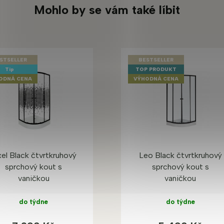
Mohlo by se vám také líbit
STSELLER
BESTSELLER
Tip
TOP PRODUKT
ODNÁ CENA
VÝHODNÁ CENA
xel Black čtvrtkruhový
Leo Black čtvrtkruhový
sprchový kout s
sprchový kout s
vaničkou
vaničkou
do týdne
do týdne