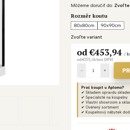
Môžeme doručiť do:
Zvoľte
produktu
je
Rozměr koutu
0,0
z
80x80cm
90x90cm
5
Zvoľte variant
hviezdičiek.
od
€453,94
/ k
od
€375,16
bez DPH
Jednotková
cena:
PR
Proč koupit u Aplomo?
✔ Skladem opravdu sklad
✔ Specialisté na koupelny
✔ Vlastní showroom a skla
✔ Ověřený sortiment
✔ Koupelnový nábytek do