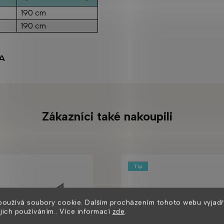
m
190 cm
m
190 cm
A
Zákazníci také nakoupili
Tip
používá soubory cookie. Dalším procházením tohoto webu vyjadř
ejich používáním.. Více informací
zde
.