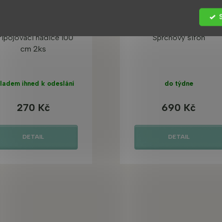
řipojovací hadice 100
Sprchový sifon
cm 2ks
ladem ihned k odeslání
do týdne
270 Kč
690 Kč
DETAIL
DETAIL