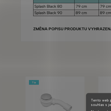
Splash Black 80
79 cm
79 c
Splash Black 90
89 cm
89 c
ZMĚNA POPISU PRODUKTU VYHRAZEN
Tip
Tento web 
souhlas s j