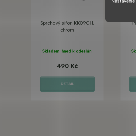
Nastavenie
Sprchový sifon KK09CH,
P
chrom
Skladem ihned k odeslání
Sk
490 Kč
DETAIL