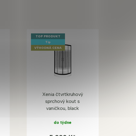
TOP PRODUKT
Tip
VÝHODNÁ CENA
Xenia čtvrtkruhový
sprchový kout s
vaničkou, black
do týdne