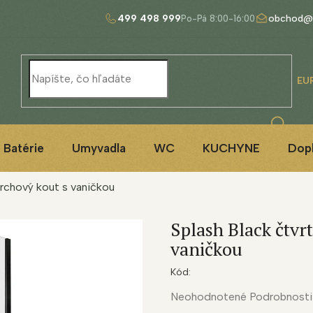
499 498 999
obchod@
EU
Batérie
Umyvadla
WC
KUCHYNE
Dop
prchový kout s vaničkou
Splash Black čtvr
vaničkou
Kód:
Priemerné
Neohodnotené
Podrobnosti
hodnotenie