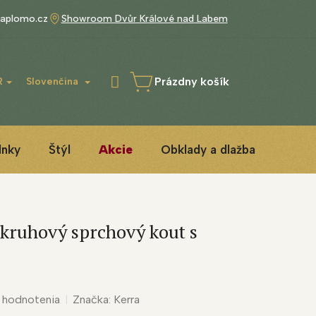
aplomo.cz
Showroom Dvůr Králové nad Labem
Prázdny košík
R
Slovenčina
NÁKUPNÝ
KOŠÍK
lnky
Štýl
Akcie
Obklady a dlažba
3D IN
tkruhový sprchový kout s
 hodnotenia
Značka:
Kerra