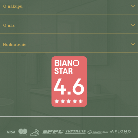
t
O nákupu
i
e
O nás
Hodnotenie