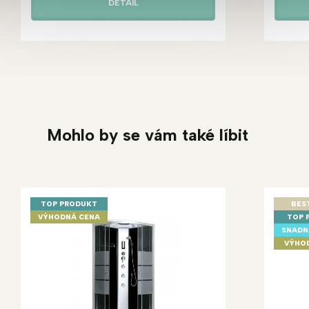
DETAIL
Mohlo by se vám také líbit
TOP PRODUKT
BES
VÝHODNÁ CENA
TOP 
SNADN
VÝHO