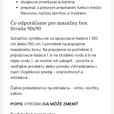
dizajnová zmiešavacia batéria
prepínač s presným prepínaním funkcií medzi
hlavovou, ručnou sprchou a tryskami
Čo odporúčame pre masážny box
Strada 90x90
Súčasťou výrobku nie sú spojovacie hadice ( 100
cm alebo 150 cm ) potrebné na pripojenie
masážneho boxu. Na pripojenie sú potrebné 2
pripojovacie hadice ( 1x na studenú vodu a 1x na
teplú vodu ). Je možné ich zakúpiť - pozrite si
vedľajšie produkty alebo ponuku vyhľadávania v
časti Doplnkový predaj - starostlivosť a
inštalácia....
Ďalšie príslušenstvo na inštaláciu - sifón, vývrtky,
silikón.
POPIS
VÝROBKU
SA MÔŽE ZMENIŤ
Dodatočné parametre