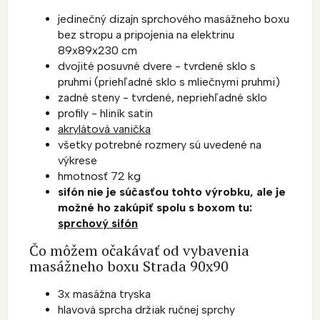
jedinečný dizajn sprchového masážneho boxu
bez stropu a pripojenia na elektrinu
89x89x230 cm
dvojité posuvné dvere - tvrdené sklo s
pruhmi (priehľadné sklo s mliečnymi pruhmi)
zadné steny - tvrdené, nepriehľadné sklo
profily - hliník satin
akrylátová vanička
všetky potrebné rozmery sú uvedené na
výkrese
hmotnosť 72 kg
sifón nie je súčasťou tohto výrobku, ale je
možné ho zakúpiť spolu s boxom tu:
sprchový sifón
Čo môžem očakávať od vybavenia
masážneho boxu Strada 90x90
3x masážna tryska
hlavová sprcha držiak ručnej sprchy