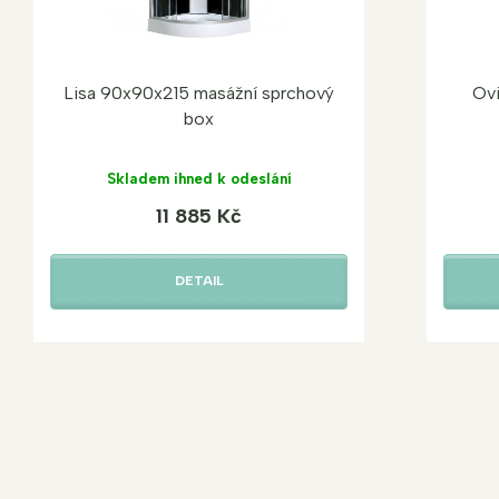
Lisa 90x90x215 masážní sprchový
Ov
box
Skladem ihned k odeslání
11 885 Kč
DETAIL