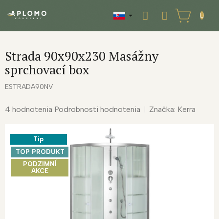
Prejsť
na
NÁKUPNÝ
obsah
KOŠÍK
Strada 90x90x230 Masážny
sprchovací box
ESTRADA90NV
Priemerné
4 hodnotenia
Podrobnosti hodnotenia
Značka:
Kerra
hodnotenie
produktu
Tip
je
4,0
TOP PRODUKT
z
PODZIMNÍ
AKCE
5
hviezdičiek.