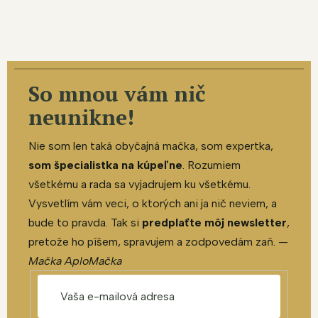
So mnou vám nič
neunikne!
Nie som len taká obyčajná mačka, som expertka,
som špecialistka na kúpeľne
. Rozumiem
všetkému a rada sa vyjadrujem ku všetkému.
Vysvetlím vám veci, o ktorých ani ja nič neviem, a
bude to pravda. Tak si
predplaťte môj newsletter
,
pretože ho píšem, spravujem a zodpovedám zaň. —
Mačka AploMačka