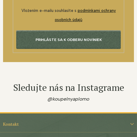
Vložením e-mailu souhlasíte s
podmínkami ochrany
osobních údajů
PRIHLÁSTE SA K ODBERU NOVINIEK
Sledujte nás na Instagrame
@koupelnyaplomo
Z
á
Kontakt
p
ä