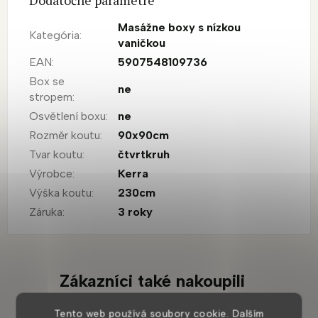
Masážne boxy s nízkou
Kategória
:
vaničkou
EAN
:
5907548109736
Box se
ne
stropem
:
Osvětlení boxu
:
ne
Rozměr koutu
:
90x90cm
Tvar koutu
:
čtvrtkruh
Výrobce
:
Kerra
Výška koutu
:
230cm
Záruka
:
3 roky
Zákazníci také nakoupili
Tento web používá soubory cookie. Dalším