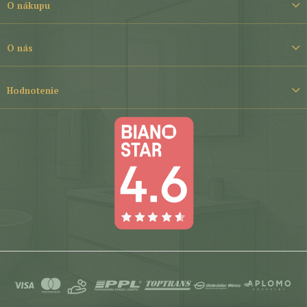
t
O nákupu
i
e
O nás
Hodnotenie