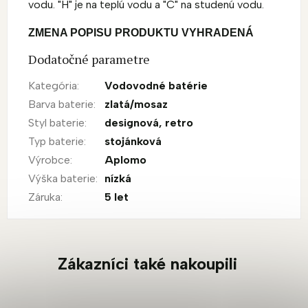
vodu. "H" je na teplú vodu a "C" na studenú vodu.
ZMENA POPISU PRODUKTU VYHRADENÁ
Dodatočné parametre
Kategória
:
Vodovodné batérie
Barva baterie
:
zlatá/mosaz
Styl baterie
:
designová
,
retro
Typ baterie
:
stojánková
Výrobce
:
Aplomo
Výška baterie
:
nízká
Záruka
:
5 let
Zákazníci také nakoupili