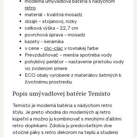
moderná umývadlová batéria s nádychom
retro
materiál - kvalitná mosadz
dizajn - stojanový, nízky
celková výška - 22,7 cm
povrchová úprava - mosadz
kazety - keramika
v cene -
clic-clac
v rovnakej farbe
Prevzdušňovač - menšia spotreba vody
pohyblivý perlátor - nastavenie prietoku vody
vo zvolenom smere
ECO obaly vyrobené z materiálov šetrných k
životnému prostrediu
Popis umývadlovej batérie Temisto
Temisto je moderná batéria s nádychom retro
štýlu. Je preto vhodná do moderných aj retro
kúpeľní a možno ju kombinovať s mnohými ďalšími
retro doplnkami. Zdobia ju predovšetkým dve
otočné páky s retro dekorom na teplú a studenú