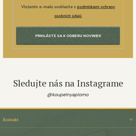
Vložením e-mailu souhlasíte s
podmínkami ochrany
osobních údajů
PRIHLÁSTE SA K ODBERU NOVINIEK
Sledujte nás na Instagrame
@koupelnyaplomo
Z
á
Kontakt
p
ä