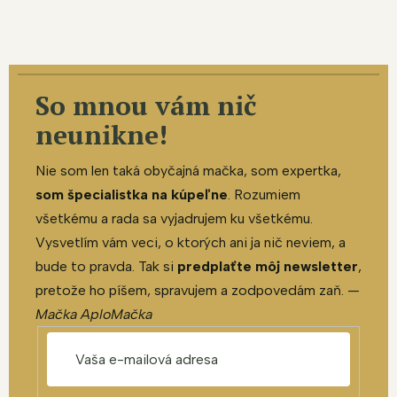
So mnou vám nič
neunikne!
Nie som len taká obyčajná mačka, som expertka,
som špecialistka na kúpeľne
. Rozumiem
všetkému a rada sa vyjadrujem ku všetkému.
Vysvetlím vám veci, o ktorých ani ja nič neviem, a
bude to pravda. Tak si
predplaťte môj newsletter
,
pretože ho píšem, spravujem a zodpovedám zaň. —
Mačka AploMačka