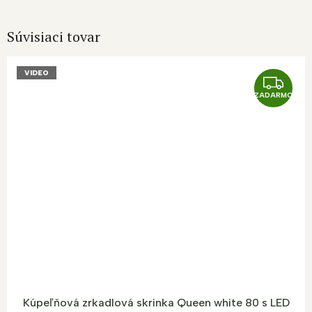
Súvisiaci tovar
VIDEO
Z
ZADARMO
A
D
A
R
M
O
Kúpeľňová zrkadlová skrinka Queen white 80 s LED