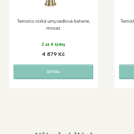
Temisto nízká umyvadlová baterie,
Temist
mosaz
2 až 4 týdny
4 879 Kč
DETAIL