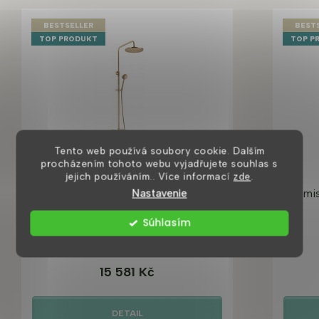
BESTSELLER
BEST
TOP PRODUKT
TOP P
Tento web používá soubory cookie. Dalším
procházením tohoto webu vyjadřujete souhlas s
jejich používáním.. Více informací
zde
.
Temisto sprchový set s baterií,
Temis
Nastavenie
mosaz
Súhlasím
2 až 4 týdny
15 581 Kč
DETAIL