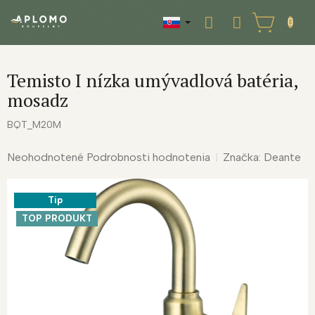
Prejsť
na
NÁKUPNÝ
obsah
KOŠÍK
Temisto I nízka umývadlová batéria,
mosadz
BQT_M20M
Priemerné
Neohodnotené
Podrobnosti hodnotenia
Značka:
Deante
hodnotenie
produktu
Tip
je
0,0
TOP PRODUKT
z
5
hviezdičiek.