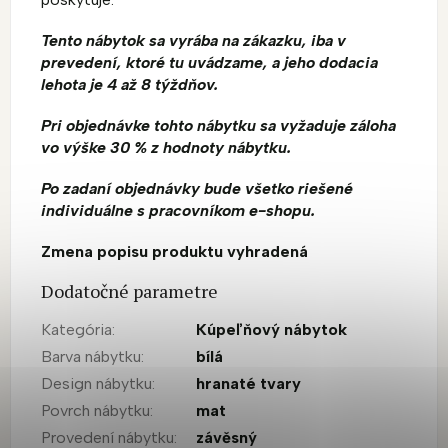
Tento nábytok sa vyrába na zákazku, iba v
prevedení, ktoré tu uvádzame, a jeho dodacia
lehota je 4 až 8 týždňov.
Pri objednávke tohto nábytku sa vyžaduje záloha
vo výške 30 % z hodnoty nábytku.
Po zadaní objednávky bude všetko riešené
individuálne s pracovníkom e-shopu.
Zmena popisu produktu vyhradená
Dodatočné parametre
Kategória
:
Kúpeľňový nábytok
Barva nábytku
:
bílá
Design nábytku
:
hranaté tvary
Povrch nábytku
:
mat
Provedení nábytku
:
závěsný