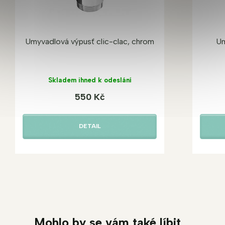
Umyvadlová výpusť clic-clac, chrom
Um
Skladem ihned k odeslání
550 Kč
DETAIL
Mohlo by se vám také líbit