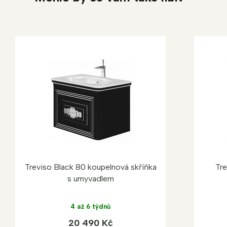
Treviso Black 80 koupelnová skříňka
Tre
s umyvadlem
4 až 6 týdnů
20 490 Kč