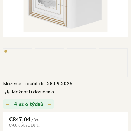
R
M
O
Môžeme doručiť do:
28.09.2026
Možnosti doručenia
4 až 6 týdnů
€847,04
/ ks
€700,03 bez DPH
Jednotková