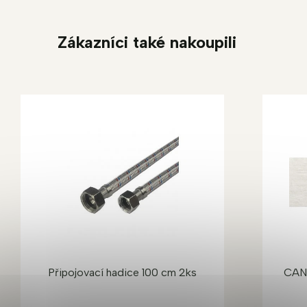
Zákazníci také nakoupili
Připojovací hadice 100 cm 2ks
CAN