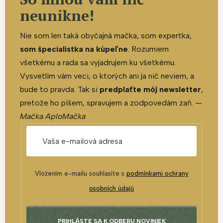
neunikne!
Nie som len taká obyčajná mačka, som expertka,
som špecialistka na kúpeľne
. Rozumiem
všetkému a rada sa vyjadrujem ku všetkému.
Vysvetlím vám veci, o ktorých ani ja nič neviem, a
bude to pravda. Tak si
predplaťte môj newsletter
,
pretože ho píšem, spravujem a zodpovedám zaň. —
Mačka AploMačka
Vložením e-mailu souhlasíte s
podmínkami ochrany
osobních údajů
PRIHLÁSTE SA K ODBERU NOVINIEK