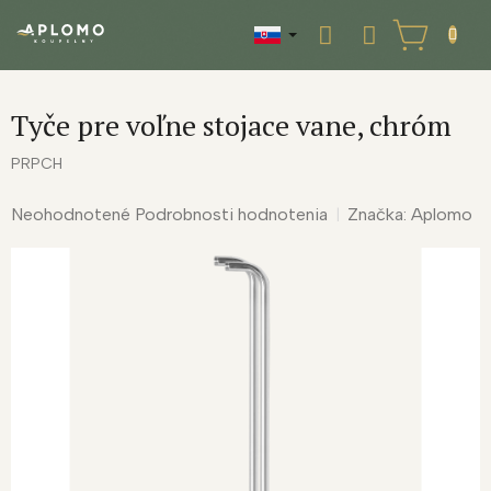
Prejsť
na
NÁKUPNÝ
obsah
KOŠÍK
Tyče pre voľne stojace vane, chróm
PRPCH
Priemerné
Neohodnotené
Podrobnosti hodnotenia
Značka:
Aplomo
hodnotenie
produktu
je
0,0
z
5
hviezdičiek.