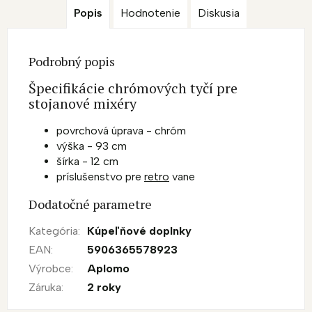
Popis
Hodnotenie
Diskusia
Podrobný popis
Špecifikácie chrómových tyčí pre
stojanové mixéry
povrchová úprava - chróm
výška - 93 cm
šírka - 12 cm
príslušenstvo pre
retro
vane
Dodatočné parametre
Kategória
:
Kúpeľňové doplnky
EAN
:
5906365578923
Výrobce
:
Aplomo
Záruka
:
2 roky