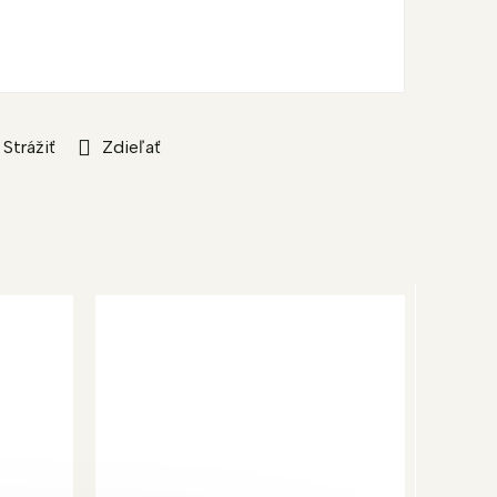
Strážiť
Zdieľať