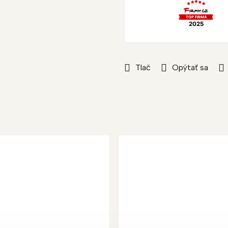
Tlač
Opýtať sa