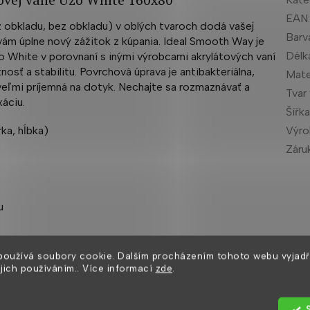
EAN
 obkladu, bez obkladu) v oblých tvaroch dodá vašej
Barv
vám úplne nový zážitok z kúpania. Ideal Smooth Way je
Délk
 White v porovnaní s inými výrobcami akrylátových vaní
osť a stabilitu. Povrchová úprava je antibakteriálna,
Mate
veľmi príjemná na dotyk. Nechajte sa rozmaznávať a
Tvar
xáciu.
Šířk
Výr
ka, hĺbka)
Záru
u
 na obrázku
používá soubory cookie. Dalším procházením tohoto webu vyjadř
ejich používáním.. Více informací
zde
.