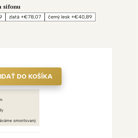
a sifonu
9
zlatá +€78,07
černý lesk +€40,89
IDAŤ DO KOŠÍKA
em
dy
dáváme smontovaný