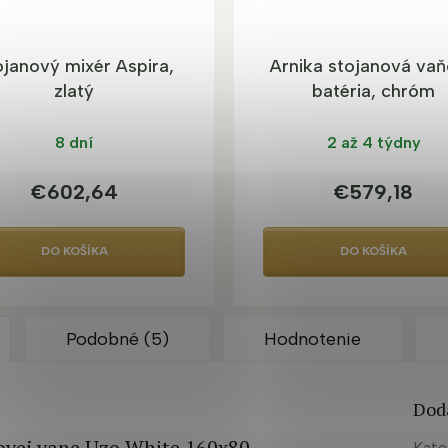
ojanový mixér Aspira,
Arnika stojanová va
zlatý
batéria, chróm
8 dní
2 až 4 týdny
€602,64
€579,18
DO KOŠÍKA
DO KOŠÍKA
Podobné (5)
Hodnotenie
Dod
átovej vane Uzo White 160x80
Kate