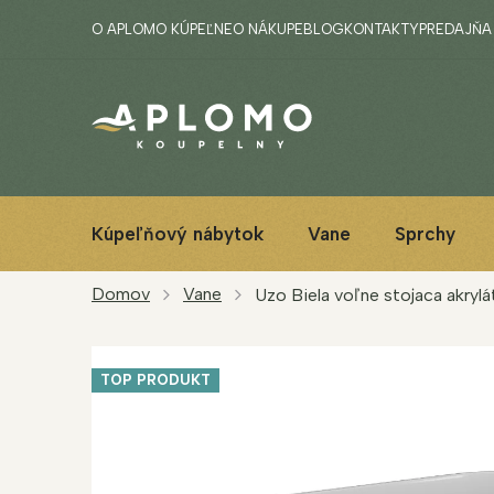
Prejsť
O APLOMO KÚPEĽNE
O NÁKUPE
BLOG
KONTAKTY
PREDAJŇA
na
obsah
Kúpeľňový nábytok
Vane
Sprchy
Domov
Vane
Uzo Biela voľne stojaca akryl
TOP PRODUKT