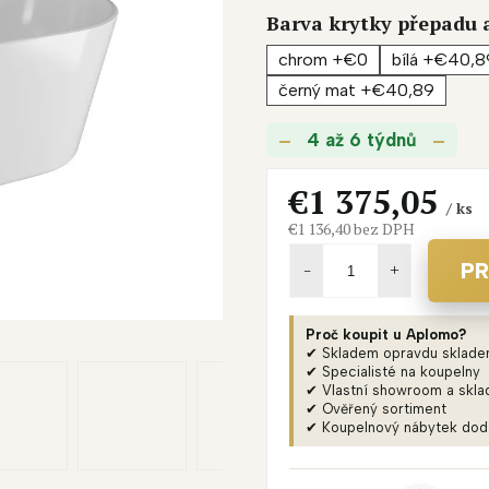
je
Barva krytky přepadu 
0,0
chrom +€0
bílá +€40,8
z
5
černý mat +€40,89
hviezdičiek.
4 až 6 týdnů
€1 375,05
/ ks
€1 136,40
bez DPH
Jednotková
cena:
PR
Proč koupit u Aplomo?
✔ Skladem opravdu sklad
✔ Specialisté na koupelny
✔ Vlastní showroom a skla
✔ Ověřený sortiment
✔ Koupelnový nábytek do