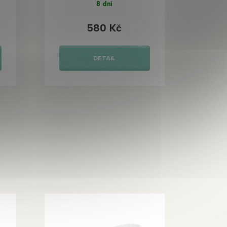
8 dní
580 Kč
DETAIL