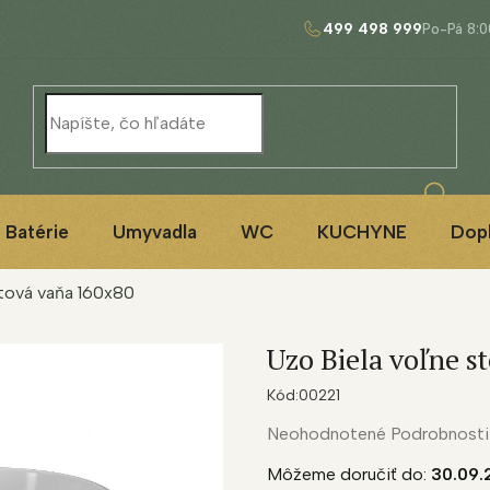
499 498 999
Batérie
Umyvadla
WC
KUCHYNE
Dop
átová vaňa 160x80
Uzo Biela voľne s
Kód:
00221
Priemerné
Neohodnotené
Podrobnosti
hodnotenie
Môžeme doručiť do:
30.09.
produktu