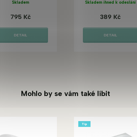
Skladem
Skladem ihned k odeslání
795 Kč
389 Kč
DETAIL
DETAIL
Mohlo by se vám také líbit
Tip