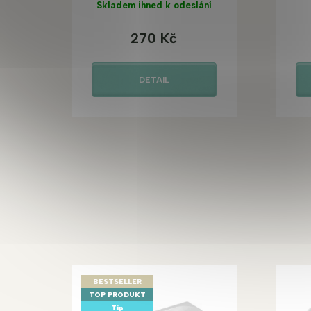
Skladem ihned k odeslání
270 Kč
DETAIL
BESTSELLER
TOP PRODUKT
Tip