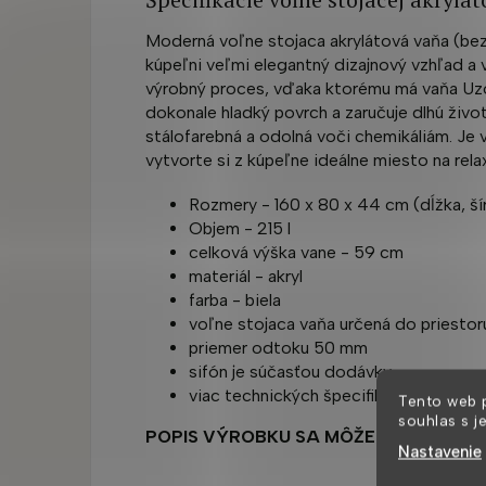
Moderná voľne stojaca akrylátová vaňa (bez
kúpeľni veľmi elegantný dizajnový vzhľad a 
výrobný proces, vďaka ktorému má vaňa Uzo
dokonale hladký povrch a zaručuje dlhú životn
stálofarebná a odolná voči chemikáliám. Je 
vytvorte si z kúpeľne ideálne miesto na rela
Rozmery - 160 x 80 x 44 cm (dĺžka, šír
Objem - 215 l
celková výška vane - 59 cm
materiál - akryl
farba - biela
voľne stojaca vaňa určená do priestor
priemer odtoku 50 mm
sifón je súčasťou dodávky
viac technických špecifikácií v galérii
Tento web 
souhlas s j
POPIS VÝROBKU SA MÔŽE ZMENIŤ
Nastavenie