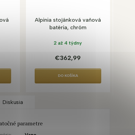
ňová
Alpinia stojánková vaňová
batéria, chróm
2 až 4 týdny
€362,99
DO KOŠÍKA
Diskusia
atočné parametre
gória
:
Vane