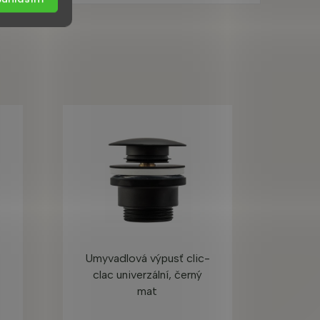
Umyvadlová výpusť clic-
clac univerzální, černý
mat