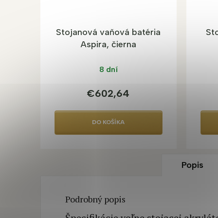
Stojanová vaňová batéria
St
Aspira, čierna
8 dní
€602,64
DO KOŠÍKA
Popis
Podrobný popis
Špecifikácie voľne stojacej akryl