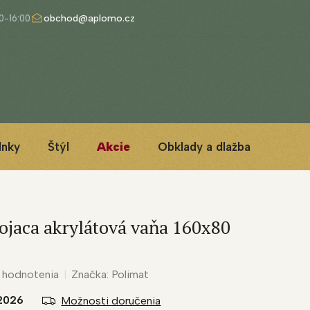
obchod@aplomo.cz
lnky
Štýl
Akcie
Obklady a dlažba
3D IN
tojaca akrylátová vaňa 160x80
 hodnotenia
Značka:
Polimat
2026
Možnosti doručenia