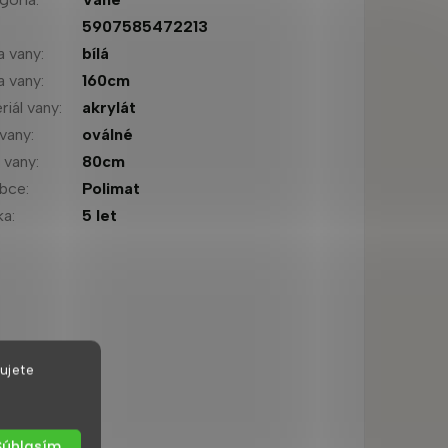
:
5907585472213
a vany
:
bílá
a vany
:
160cm
riál vany
:
akrylát
 vany
:
oválné
a vany
:
80cm
obce
:
Polimat
ka
:
5 let
ujete
Súhlasím