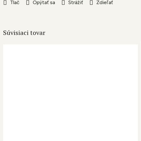
Tlač
Opýtať sa
Strážiť
Zdieľať
Súvisiaci tovar