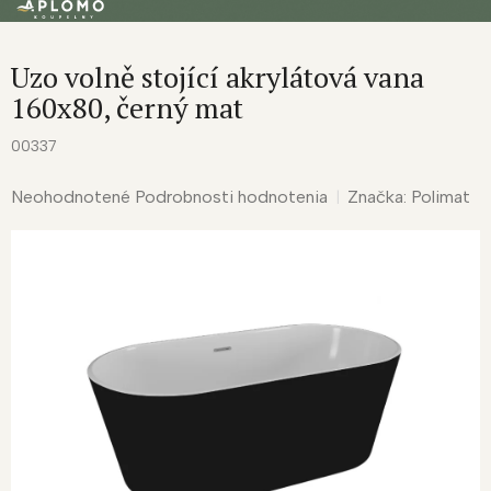
Prejsť
na
obsah
Uzo volně stojící akrylátová vana
160x80, černý mat
00337
Priemerné
Neohodnotené
Podrobnosti hodnotenia
Značka:
Polimat
hodnotenie
produktu
je
0,0
z
5
hviezdičiek.