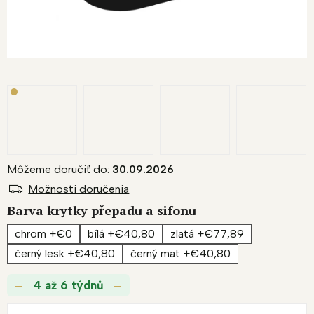
Môžeme doručiť do:
30.09.2026
Možnosti doručenia
Barva krytky přepadu a sifonu
chrom +€0
bílá +€40,80
zlatá +€77,89
černý lesk +€40,80
černý mat +€40,80
4 až 6 týdnů