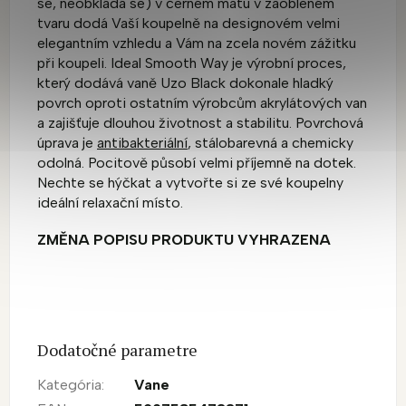
se, neobkládá se) v černém matu v zaobleném
tvaru dodá Vaší koupelně na designovém velmi
elegantním vzhledu a Vám na zcela novém zážitku
při koupeli. Ideal Smooth Way je výrobní proces,
který dodává vaně Uzo Black dokonale hladký
povrch oproti ostatním výrobcům akrylátových van
a zajišťuje dlouhou životnost a stabilitu. Povrchová
úprava je
antibakteriální
, stálobarevná a chemicky
odolná. Pocitově působí velmi příjemně na dotek.
Nechte se hýčkat a vytvořte si ze své koupelny
ideální relaxační místo.
ZMĚNA POPISU PRODUKTU VYHRAZENA
Dodatočné parametre
Kategória
:
Vane