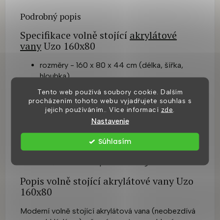
Podrobný popis
Specifikace volně stojící
akrylátové
vany
Uzo 160x80
rozměry - 160 x 80 x 44 cm (délka, šířka,
hloubka)
kapacita - 215 l
Tento web používá soubory cookie. Dalším
celková výška vany - 59 cm
procházením tohoto webu vyjadřujete souhlas s
materiál - akrylát
jejich používáním.. Více informací
zde
.
barva - černý mat
Nastavenie
volně stojící vana určená do prostoru
průměr odtoku 50 mm
Súhlasím
sifon součástí
bližší technická specifikace v galerii v nákresu
Popis volně stojící akrylátové vany Uzo
160x80
Moderní volně stojící akrylátová vana (neobezdívá