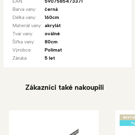
EAN
:
5907585473371
Barva vany
:
černá
Délka vany
:
160cm
Materiál vany
:
akrylát
Tvar vany
:
oválné
Šířka vany
:
80cm
Výrobce
:
Polimat
Záruka
:
5 let
Zákazníci také nakoupili
BESTS
Ti