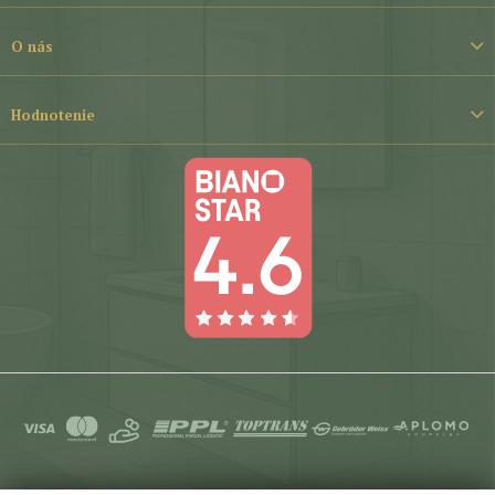
i
e
O nás
Hodnotenie