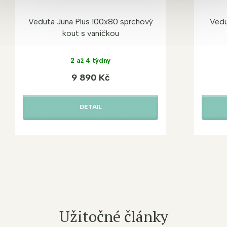
Veduta Juna Plus 100x80 sprchový
Vedu
kout s vaničkou
2 až 4 týdny
9 890 Kč
DETAIL
Užitočné články