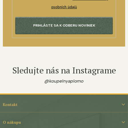
osobních údajů
PRIHLÁSTE SA K ODBERU NOVINIEK
Sledujte nás na Instagrame
@koupelnyaplomo
Z
á
Kontakt
p
ä
t
O nákupu