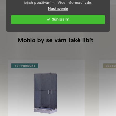
jejich používáním.. Více informací
zde
.
Nastavenie
Súhlasím
Mohlo by se vám také líbit
TOP PRODUKT
BESTS