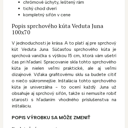
chrómové úchyty, leštený rám
tichý chod dverí
kompletný sifón v cene
Popis sprchového kúta Veduta Juna
100x70
V jednoduchosti je krása. A to platí aj pre sprchový
kút Veduta Juna. Súčasťou sprchového kúta je
sprchová vanička s výškou 15 cm, ktorá vám ušetrí
čas pri hľadaní. Spracovanie skla tohto sprchového
kúta je nielen veľmi praktické, ale aj veľmi
dizajnové. Vďaka grafitovému sklu sa budete cítiť
o niečo súkromnejšie. Inštalácia tohto sprchového
kúta je univerzálna - to ocení každý. Juna už
obsahuje aj sprchový sifón, takže si nemusíte robiť
starosti s hľadaním vhodného príslušenstva na
inštaláciu.
POPIS VÝROBKU SA MÔŽE ZMENIŤ