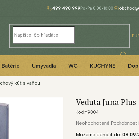
499 498 999
obchod@
EU
Batérie
Umyvadla
WC
KUCHYNE
Dop
rchový kút s vaňou
Veduta Juna Plus
Kód:
Y9004
Priemerné
Neohodnotené
Podrobnosti
hodnotenie
Môžeme doručiť do:
08.09.
produktu