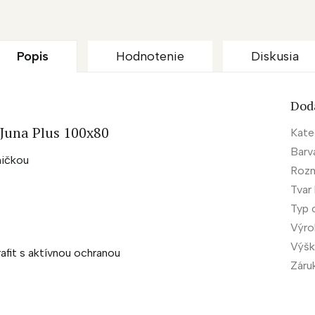
Popis
Hodnotenie
Diskusia
Dod
 Juna Plus 100x80
Kate
Barv
ničkou
Rozm
Tvar
Typ 
Výr
Výšk
afit s aktívnou ochranou
Záru