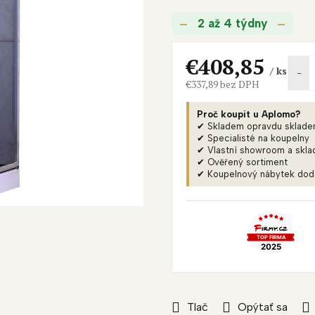
je
2 až 4 týdny
0,0
z
5
€408,85
/ ks
hviezdičiek.
€337,89 bez DPH
Jednotková
cena:
Proč koupit u Aplomo?
✔ Skladem opravdu sklad
✔ Specialisté na koupelny
✔ Vlastní showroom a skla
✔ Ověřený sortiment
✔ Koupelnový nábytek do
Tlač
Opýtať sa