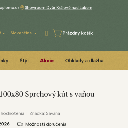
aplomo.cz
Showroom Dvůr Králové nad Labem
Prázdny košík
R
Slovenčina
NÁKUPNÝ
KOŠÍK
lnky
Štýl
Akcie
Obklady a dlažba
3D IN
 100x80 Sprchový kút s vaňou
 hodnotenia
Značka:
Savana
2026
Možnosti doručenia