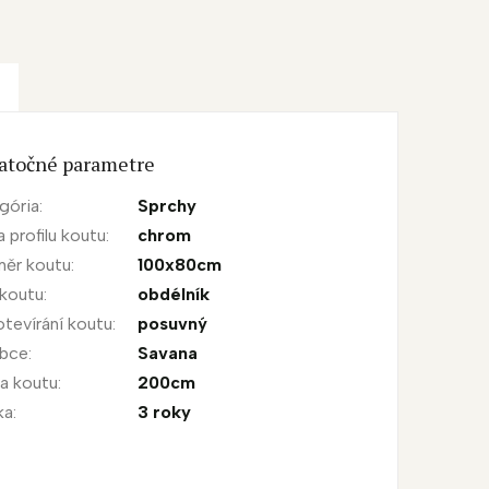
atočné parametre
gória
:
Sprchy
a profilu koutu
:
chrom
ěr koutu
:
100x80cm
 koutu
:
obdélník
otevírání koutu
:
posuvný
obce
:
Savana
a koutu
:
200cm
ka
:
3 roky