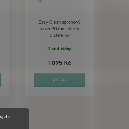
Easy Clean sprchový
sifon 90 mm, shora
čistitelný
2 až 4 týdny
1 095 Kč
DETAIL
ujete