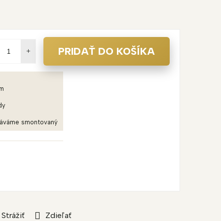
PRIDAŤ DO KOŠÍKA
em
dy
dáváme smontovaný
Strážiť
Zdieľať