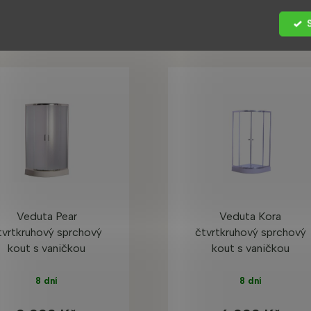
Mohlo by se vám také líbit
Veduta Pear
Veduta Kora
tvrtkruhový sprchový
čtvrtkruhový sprchový
kout s vaničkou
kout s vaničkou
8 dní
8 dní