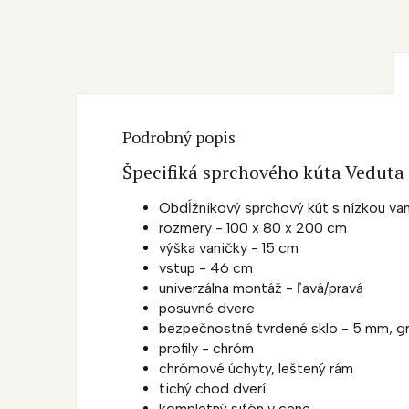
Podrobný popis
Špecifiká sprchového kúta Veduta
Obdĺžnikový sprchový kút s nízkou va
rozmery - 100 x 80 x 200 cm
výška vaničky - 15 cm
vstup - 46 cm
univerzálna montáž - ľavá/pravá
posuvné dvere
bezpečnostné tvrdené sklo - 5 mm, gr
profily - chróm
chrómové úchyty, leštený rám
tichý chod dverí
kompletný sifón v cene