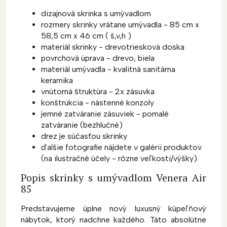
dizajnová skrinka s umývadlom
rozmery skrinky vrátane umývadla - 85 cm x
58,5 cm x 46 cm ( š,v,h )
materiál skrinky - drevotriesková doska
povrchová úprava - drevo, biela
materiál umývadla - kvalitná sanitárna
keramika
vnútorná štruktúra - 2x zásuvka
konštrukcia - nástenné konzoly
jemné zatváranie zásuviek - pomalé
zatváranie (bezhlučné)
drez je súčasťou skrinky
ďalšie fotografie nájdete v galérii produktov
(na ilustračné účely - rôzne veľkosti/výšky)
Popis skrinky s umývadlom Venera Air
85
Predstavujeme úplne nový luxusný kúpeľňový
nábytok, ktorý nadchne každého. Táto absolútne