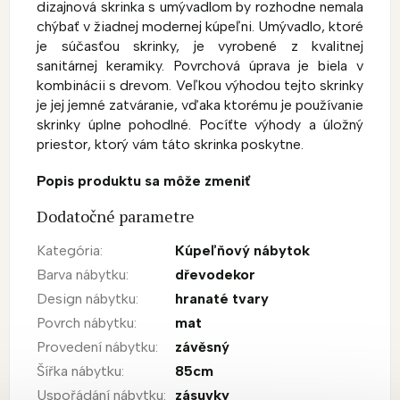
dizajnová skrinka s umývadlom by rozhodne nemala
chýbať v žiadnej modernej kúpeľni. Umývadlo, ktoré
je súčasťou skrinky, je vyrobené z kvalitnej
sanitárnej keramiky. Povrchová úprava je biela v
kombinácii s drevom. Veľkou výhodou tejto skrinky
je jej jemné zatváranie, vďaka ktorému je používanie
skrinky úplne pohodlné. Pocíťte výhody a úložný
priestor, ktorý vám táto skrinka poskytne.
Popis produktu sa môže zmeniť
Dodatočné parametre
Kategória
:
Kúpeľňový nábytok
Barva nábytku
:
dřevodekor
Design nábytku
:
hranaté tvary
Povrch nábytku
:
mat
Provedení nábytku
:
závěsný
Šířka nábytku
:
85cm
Uspořádání nábytku
:
zásuvky