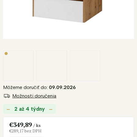
R
M
O
Môžeme doručiť do:
09.09.2026
Možnosti doručenia
2 až 4 týdny
€349,89
/ ks
€289,17 bez DPH
Jednotková