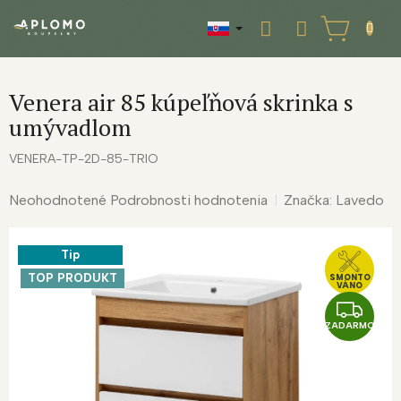
Prejsť
na
NÁKUPNÝ
obsah
KOŠÍK
Venera air 85 kúpeľňová skrinka s
umývadlom
VENERA-TP-2D-85-TRIO
Priemerné
Neohodnotené
Podrobnosti hodnotenia
Značka:
Lavedo
hodnotenie
produktu
Tip
je
0,0
TOP PRODUKT
SMONTO
VÁNO
z
Z
5
ZADARMO
A
hviezdičiek.
D
A