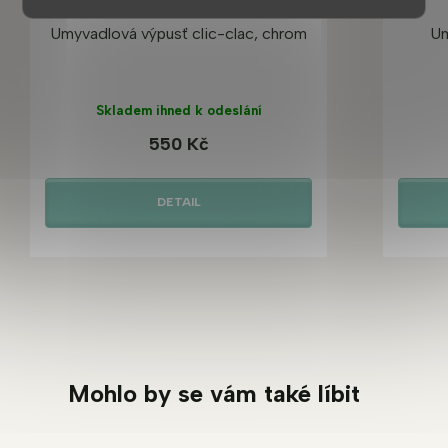
Umyvadlová výpusť clic-clac, chrom
Um
Skladem ihned k odeslání
550 Kč
DETAIL
Mohlo by se vám také líbit