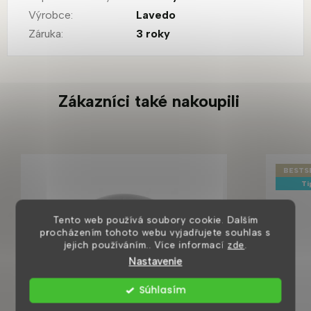
Výrobce
:
Lavedo
Záruka
:
3 roky
Zákazníci také nakoupili
BESTS
Ti
Tento web používá soubory cookie. Dalším
procházením tohoto webu vyjadřujete souhlas s
jejich používáním.. Více informací
zde
.
Nastavenie
Súhlasím