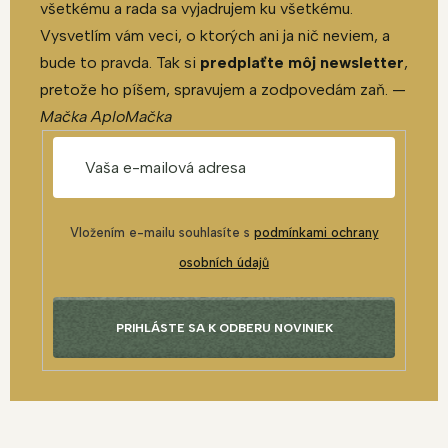
všetkému a rada sa vyjadrujem ku všetkému.
Vysvetlím vám veci, o ktorých ani ja nič neviem, a
bude to pravda. Tak si
predplaťte môj newsletter
,
pretože ho píšem, spravujem a zodpovedám zaň. —
Mačka AploMačka
Vložením e-mailu souhlasíte s
podmínkami ochrany
osobních údajů
PRIHLÁSTE SA K ODBERU NOVINIEK