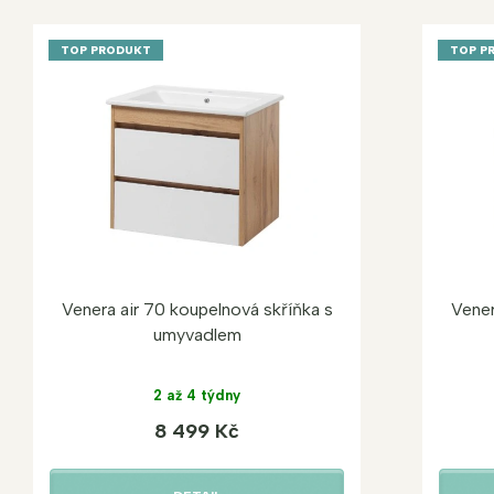
TOP PRODUKT
TOP P
Venera air 70 koupelnová skříňka s
Vener
umyvadlem
2 až 4 týdny
8 499 Kč