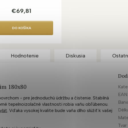
€69,81
DO KOŠÍKA
Hodnotenie
Diskusia
Ostatn
Dod
Slim 180x80
Kate
EAN
povrchom - pre jednoduchú údržbu a čistenie. Stabilná
Barv
orné tepelnoizolačné vlastnosti robia vaňu obľúbenou.
Délk
ylát
. Vďaka vysokej kvalite bude vaňa dlho slúžiť k vašej
Mate
Tvar