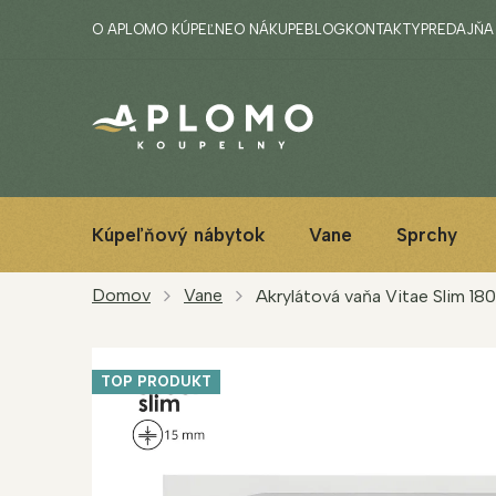
Prejsť
O APLOMO KÚPEĽNE
O NÁKUPE
BLOG
KONTAKTY
PREDAJŇA
na
obsah
Kúpeľňový nábytok
Vane
Sprchy
Domov
Vane
Akrylátová vaňa Vitae Slim 18
TOP PRODUKT