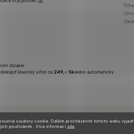
žete si ju pozrieť
tu
Šířk
Výr
Záru
ovom dizajne
 dokúpiť klasický sifón za
249,- Sk
alebo automatický
používá soubory cookie. Dalším procházením tohoto webu vyjadř
Zákazníci také nakoupili
ejich používáním.. Více informací
zde
.