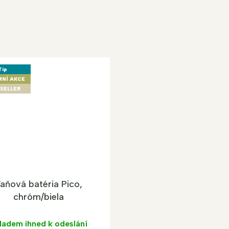
Tip
MNÍ AKCE
SELLER
aňová batéria Pico,
chróm/biela
ladem ihned k odeslání