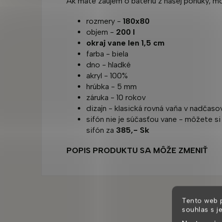
Ak máte záujem o batériu z našej ponuky, mô
rozmery -
180x80
objem -
200 l
okraj vane len 1,5 cm
farba - biela
dno - hladké
akryl - 100%
hrúbka - 5 mm
záruka - 10 rokov
dizajn - klasická rovná vaňa v nadčas
sifón nie je súčasťou vane - môžete si
sifón za
385,- Sk
POPIS PRODUKTU SA MÔŽE ZMENIŤ
Tento web 
souhlas s j