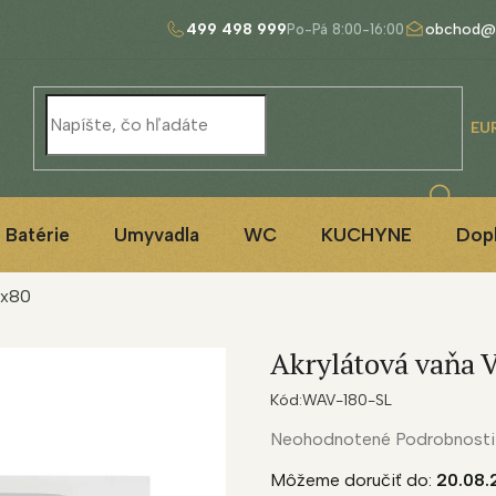
499 498 999
obchod@
EU
Batérie
Umyvadla
WC
KUCHYNE
Dop
0x80
Akrylátová vaňa 
Kód:
WAV-180-SL
Priemerné
Neohodnotené
Podrobnosti
hodnotenie
Môžeme doručiť do:
20.08.
produktu