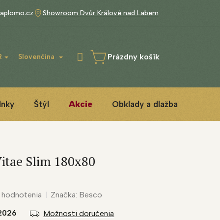
aplomo.cz
Showroom Dvůr Králové nad Labem
Prázdny košík
R
Slovenčina
NÁKUPNÝ
KOŠÍK
lnky
Štýl
Akcie
Obklady a dlažba
3D IN
Vitae Slim 180x80
 hodnotenia
Značka:
Besco
2026
Možnosti doručenia