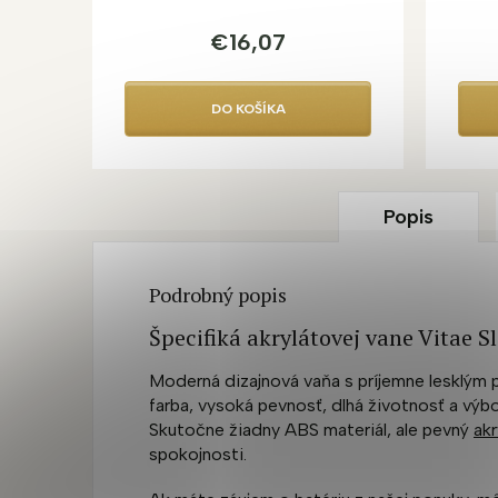
€16,07
DO KOŠÍKA
Popis
Podrobný popis
Špecifiká akrylátovej vane Vitae 
Moderná dizajnová vaňa s príjemne lesklým 
farba, vysoká pevnosť, dlhá životnosť a výb
Skutočne žiadny ABS materiál, ale pevný
akr
spokojnosti.