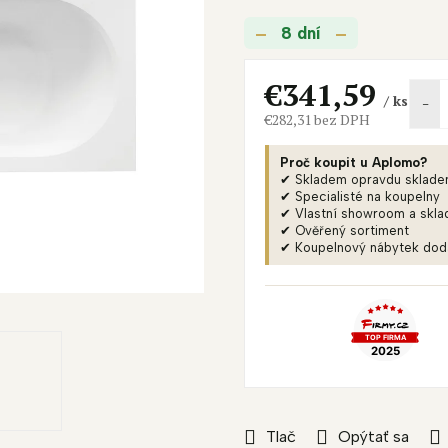
je
8 dní
0,0
z
5
€341,59
/ ks
hviezdičiek.
€282,31 bez DPH
Jednotková
cena:
Proč koupit u Aplomo?
✔ Skladem opravdu sklad
✔ Specialisté na koupelny
✔ Vlastní showroom a skla
✔ Ověřený sortiment
✔ Koupelnový nábytek do
Tlač
Opýtať sa