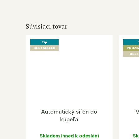
Súvisiaci tovar
Tip
BESTSELLER
PODZI
BEST
Automatický sifón do
V
kúpeľa
Skladem ihned k odeslání
Sk