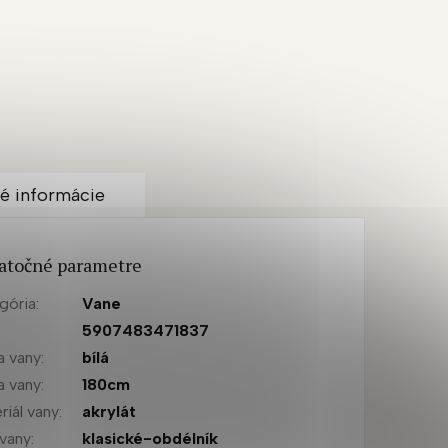
é informácie
atočné parametre
gória
:
Vane
:
5907483471837
a vany
:
bílá
a vany
:
180cm
riál vany
:
akrylát
 vany
:
klasické-obdélník