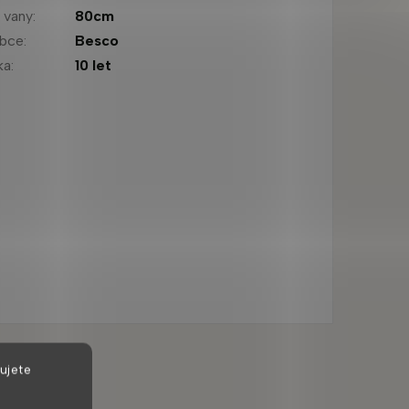
a vany
:
80cm
obce
:
Besco
ka
:
10 let
ujete