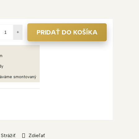
PRIDAŤ DO KOŠÍKA
em
dy
dáváme smontovaný
Strážiť
Zdieľať