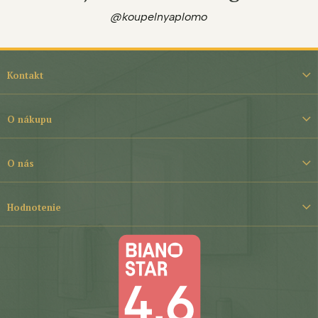
@koupelnyaplomo
Z
á
Kontakt
p
ä
t
O nákupu
i
e
O nás
Hodnotenie