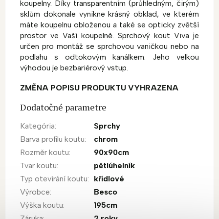
koupelny. Díky transparentním (průhledným, čirým)
sklům dokonale vynikne krásný obklad, ve kterém
máte koupelnu obloženou a také se opticky zvětší
prostor ve Vaší koupelně. Sprchový kout Viva je
určen pro montáž se sprchovou vaničkou nebo na
podlahu s odtokovým kanálkem. Jeho velkou
výhodou je bezbariérový vstup.
ZMĚNA POPISU PRODUKTU VYHRAZENA
Dodatočné parametre
Kategória
:
Sprchy
Barva profilu koutu
:
chrom
Rozměr koutu
:
90x90cm
Tvar koutu
:
pětiúhelník
Typ otevírání koutu
:
křídlové
Výrobce
:
Besco
Výška koutu
:
195cm
Záruka
:
2 roky