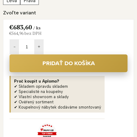
Levá
Pravá
Zvoľte variant
€683,60
/ ks
€564,96 bez DPH
Jednotková
cena:
PRIDAŤ DO KOŠÍKA
Proč koupit u Aplomo?
✔ Skladem opravdu skladem
✔ Specialisté na koupelny
✔ Vlastní showroom a sklady
✔ Ověřený sortiment
✔ Koupelnový nábytek dodáváme smontovaný