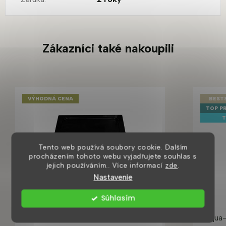
Zákazníci také nakoupili
VÝHODNÁ CENA
BEST
TOP P
T
Tento web používá soubory cookie. Dalším
procházením tohoto webu vyjadřujete souhlas s
jejich používáním.. Více informací
zde
.
Nastavenie
Súhlasím
Savoy čtvercová sprchová vanička
Aqua-