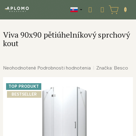
Prejsť
na
NÁKUPNÝ
obsah
KOŠÍK
Viva 90x90 pětiúhelníkový sprchový
kout
Priemerné
Neohodnotené
Podrobnosti hodnotenia
Značka:
Besco
hodnotenie
produktu
TOP PRODUKT
je
0,0
BESTSELLER
z
5
hviezdičiek.