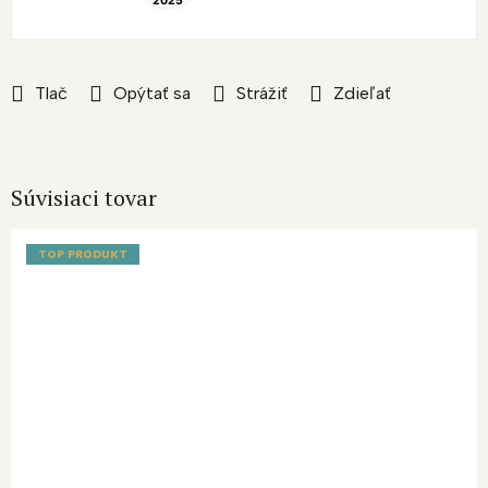
Tlač
Opýtať sa
Strážiť
Zdieľať
Súvisiaci tovar
TOP PRODUKT