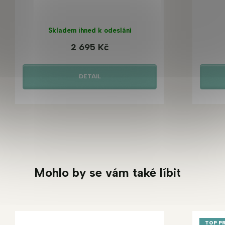
Skladem ihned k odeslání
2 695 Kč
DETAIL
Mohlo by se vám také líbit
TOP P