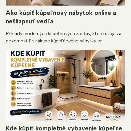
Ako kúpiť kúpeľňový nábytok online a
nešliapnuť vedľa
Príklady moderných kúpeľňových zostáv, ktoré stoja za
pozornosť Pri nákupe kúpeľňového nábytku on...
Kde kúpiť kompletné vybavenie kúpeľne