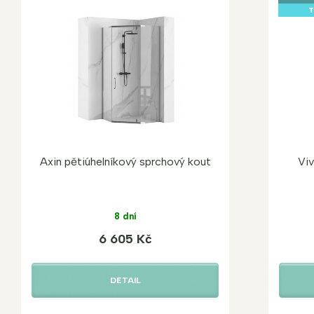
T
Axin pětiúhelníkový sprchový kout
Viv
8 dní
6 605 Kč
DETAIL