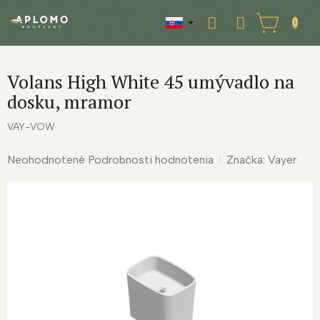
Prejsť
na
NÁKUPNÝ
obsah
KOŠÍK
Volans High White 45 umývadlo na
dosku, mramor
VAY-VOW
Priemerné
Neohodnotené
Podrobnosti hodnotenia
Značka:
Vayer
hodnotenie
produktu
je
0,0
z
5
hviezdičiek.