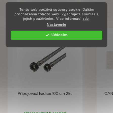
Zákazníci také nakoupili
Tento web používá soubory cookie. Dalším
procházením tohoto webu vyjadřujete souhlas s
jejich používáním.. Více informací
zde
.
Nastavenie
Súhlasím
Připojovací hadice 100 cm 2ks
CAN