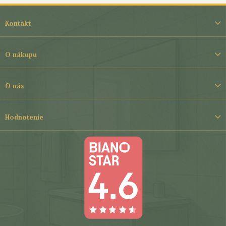
Z
á
Kontakt
p
ä
t
O nákupu
i
e
O nás
Hodnotenie