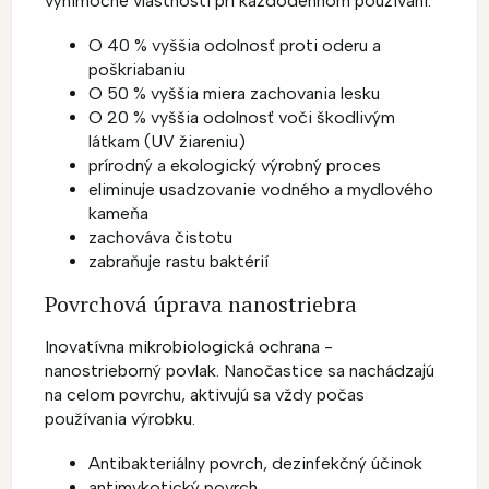
výnimočné vlastnosti pri každodennom používaní.
O 40 % vyššia odolnosť proti oderu a
poškriabaniu
O 50 % vyššia miera zachovania lesku
O 20 % vyššia odolnosť voči škodlivým
látkam (UV žiareniu)
prírodný a ekologický výrobný proces
eliminuje usadzovanie vodného a mydlového
kameňa
zachováva čistotu
zabraňuje rastu baktérií
Povrchová úprava nanostriebra
Inovatívna mikrobiologická ochrana -
nanostrieborný povlak. Nanočastice sa nachádzajú
na celom povrchu, aktivujú sa vždy počas
používania výrobku.
Antibakteriálny povrch, dezinfekčný účinok
antimykotický povrch