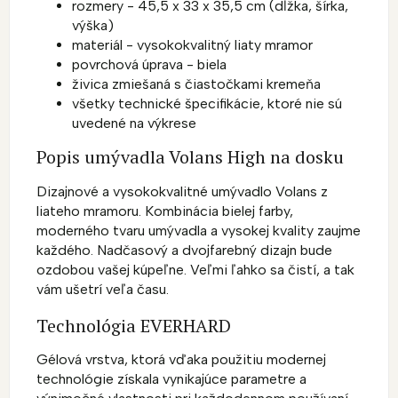
rozmery - 45,5 x 33 x 35,5 cm (dĺžka, šírka,
výška)
materiál - vysokokvalitný liaty mramor
povrchová úprava - biela
živica zmiešaná s čiastočkami kremeňa
všetky technické špecifikácie, ktoré nie sú
uvedené na výkrese
Popis umývadla Volans High na dosku
Dizajnové a vysokokvalitné umývadlo Volans z
liateho mramoru. Kombinácia bielej farby,
moderného tvaru umývadla a vysokej kvality zaujme
každého. Nadčasový a dvojfarebný dizajn bude
ozdobou vašej kúpeľne. Veľmi ľahko sa čistí, a tak
vám ušetrí veľa času.
Technológia EVERHARD
Gélová vrstva, ktorá vďaka použitiu modernej
technológie získala vynikajúce parametre a