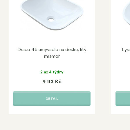
Lyr
Draco 45 umyvadlo na desku, litý
mramor
2 až 4 týdny
9 113 Kč
DETAIL