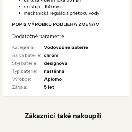
kartuša - keramická 35 mm
rozstup - 150 mm
mechanická regulácia prietoku vody
POPIS VÝROBKU PODLIEHA ZMENÁM
Dodatočné parametre
Kategória
:
Vodovodné batérie
Barva baterie
:
chrom
Styl baterie
:
designová
Typ baterie
:
nástěnná
Výrobce
:
Aplomo
Záruka
:
5 let
Zákazníci také nakoupili