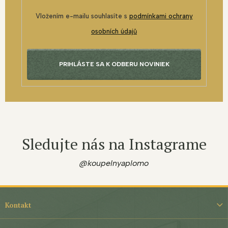
Vložením e-mailu souhlasíte s
podmínkami ochrany
osobních údajů
PRIHLÁSTE SA K ODBERU NOVINIEK
Sledujte nás na Instagrame
@koupelnyaplomo
Z
á
Kontakt
p
ä