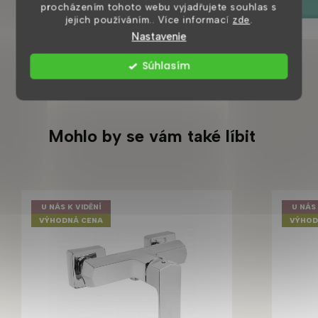
DETAIL
procházením tohoto webu vyjadřujete souhlas s
jejich používáním.. Více informací
zde
.
Nastavenie
Súhlasím
Mohlo by se vám také líbit
U NÁS K VIDĚNÍ
U NÁS 
VÝHODNÁ CENA
VÝHOD