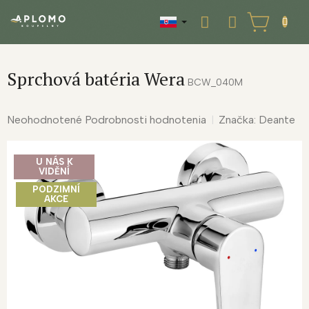
Prejsť
na
NÁKUPNÝ
obsah
KOŠÍK
Sprchová batéria Wera
BCW_040M
Priemerné
Neohodnotené
Podrobnosti hodnotenia
Značka:
Deante
hodnotenie
produktu
U NÁS K
je
VIDĚNÍ
0,0
PODZIMNÍ
z
AKCE
5
hviezdičiek.