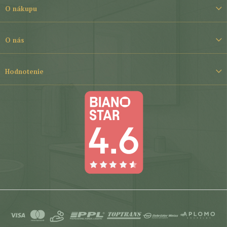
t
O nákupu
i
e
O nás
Hodnotenie