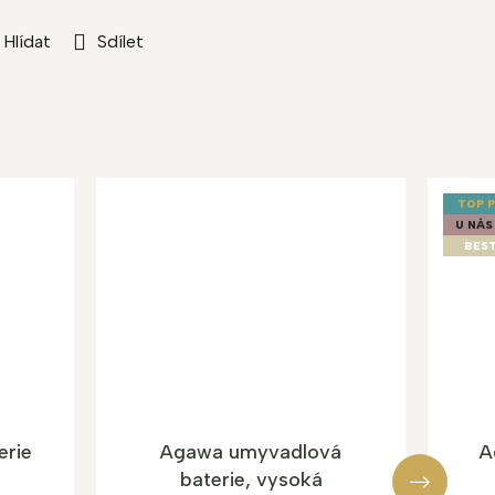
Hlídat
Sdílet
TOP 
U NÁS
BEST
erie
Agawa umyvadlová
A
baterie, vysoká