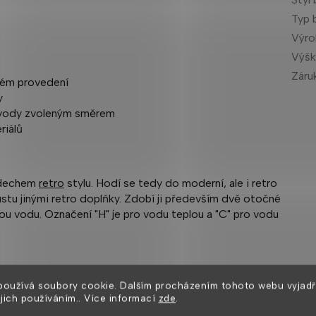
Typ 
Výr
Výšk
Záru
ném provedení
y
u vody zvoleným směrem
riálů
nádechem
retro
stylu. Hodí se tedy do moderní, ale i retro
stu jinými retro doplňky. Zdobí ji především dvě otočné
ou vodu. Označení "H" je pro vodu teplou a "C" pro vodu
používá soubory cookie. Dalším procházením tohoto webu vyjadř
NA
ejich používáním.. Více informací
zde
.