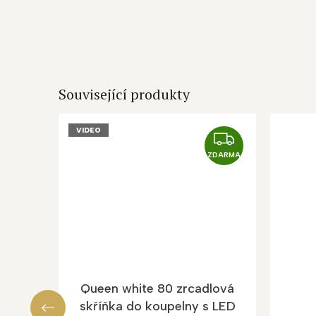
Související produkty
VIDEO
Z
D
ZDARMA
A
R
M
A
Queen white 80 zrcadlová
skříňka do koupelny s LED