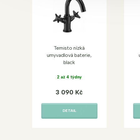
Temisto nízká
umyvadlová baterie,
black
2 až 4 týdny
3 090 Kč
DETAIL