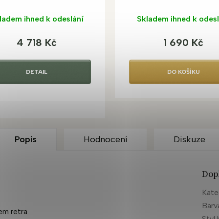
ladem ihned k odeslání
Skladem ihned k odesl
4 718 Kč
1 690 Kč
DETAIL
DO KOŠÍKU
Popis
Hodnocení
Diskuze
Dop
Kate
Barv
em retra
Styl 