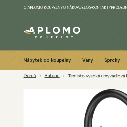
Přejít
O APLOMO KOUPELNY
O NÁKUPU
BLOG
KONTAKTY
PRODEJ
na
obsah
Nábytek do koupelny
Vany
Sprchy
Domů
Baterie
Temisto vysoká umyvadlová b