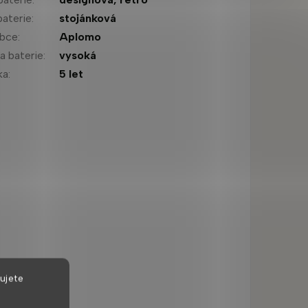
baterie
:
stojánková
obce
:
Aplomo
a baterie
:
vysoká
ka
:
5 let
ujete