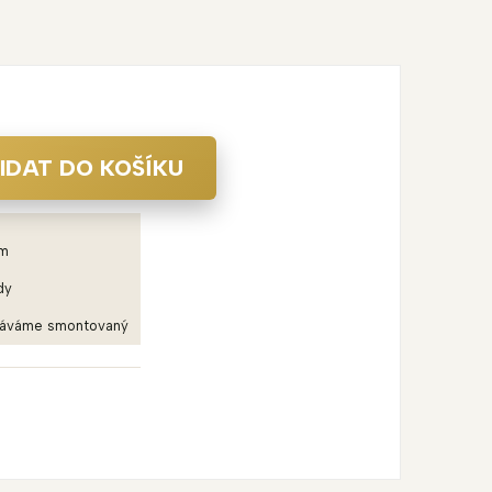
IDAT DO KOŠÍKU
em
dy
dáváme smontovaný