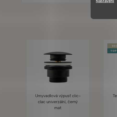
Nastavení
BE
TOP
Umyvadlová výpusť clic-
Te
clac univerzální, černý
mat