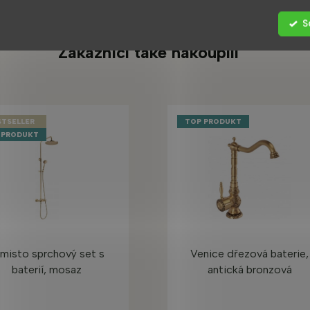
S
Zákazníci také nakoupili
STSELLER
TOP PRODUKT
 PRODUKT
misto sprchový set s
Venice dřezová baterie,
baterií, mosaz
antická bronzová