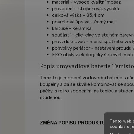
materiál - vysoce kvalitní mosaz
provedení - stojánková, vysoká
celková výška - 35,4 cm
povrchová úprava - černý mat
kartuše - keramika
součástí -
clic-clac
ve stejném barev
provzdušňovač - menší spotřeba vod
pohyblivý perlátor - nastavení proud
EKO obaly z ekologicky šetrných mate
Popis umyvadlové baterie Temisto
Temisto je moderní vodovodní baterie s 
koupelny a dá se skvěle kombinovat se spou
páčky, s retro zdobením, na teplou a studen
studenou.
Tento web 
ZMĚNA POPISU PRODUKTU VYHRAZE
souhlas s j