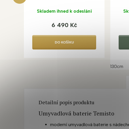
podsvícením
Skladem ihned k odeslání
Sk
6 490 Kč
DO KOŠÍKU
130cm
Detailní popis produktu
Umyvadlová baterie Temisto
moderní umyvadlová baterie s nádech