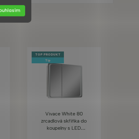
ouhlasím
TOP PRODUKT
Tip
Vivace White 80
zrcadlová skříňka do
koupelny s LED
podsvícením