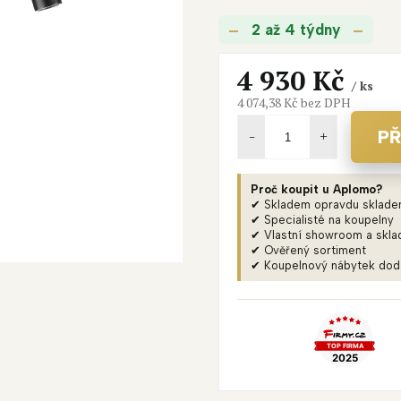
je
2 až 4 týdny
0,0
z
5
4 930 Kč
/ ks
hvězdiček.
4 074,38 Kč bez DPH
Měrná
cena:
PŘ
Proč koupit u Aplomo?
✔ Skladem opravdu sklad
✔ Specialisté na koupelny
✔ Vlastní showroom a skla
✔ Ověřený sortiment
✔ Koupelnový nábytek do