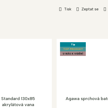
Tisk
Zeptat se
Tip
TOP PRODUKT
U NÁS K VIDĚNÍ
Standard 130x85
Agawa sprchová bat
akrylátová vana