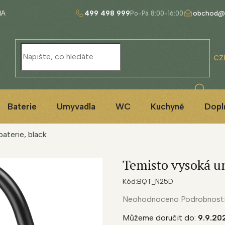
499 498 999
obchod@
NA
CZ
Baterie
Umyvadla
WC
Kuchyně
Dopl
aterie, black
Temisto vysoká um
Kód:
BQT_N25D
Průměrné
Neohodnoceno
Podrobnost
hodnocení
Můžeme doručit do:
9.9.20
produktu