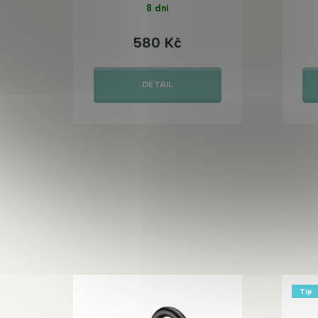
8 dní
580 Kč
DETAIL
Tip