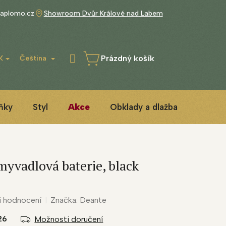
aplomo.cz
Showroom Dvůr Králové nad Labem
Prázdný košík
K
Čeština
NÁKUPNÍ
KOŠÍK
ňky
Styl
Akce
Obklady a dlažba
3D ins
yvadlová baterie, black
i hodnocení
Značka:
Deante
26
Možnosti doručení