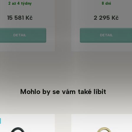
2 až 4 týdny
8 dní
15 581 Kč
2 295 Kč
DETAIL
DETAIL
Mohlo by se vám také líbit