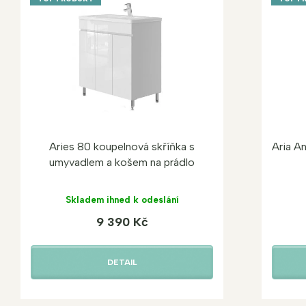
Aries 80 koupelnová skříňka s
Aria A
umyvadlem a košem na prádlo
Skladem ihned k odeslání
9 390 Kč
DETAIL