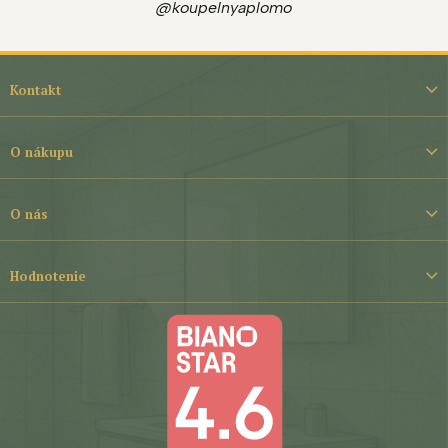
@koupelnyaplomo
Z
á
Kontakt
p
ä
t
O nákupu
i
e
O nás
Hodnotenie