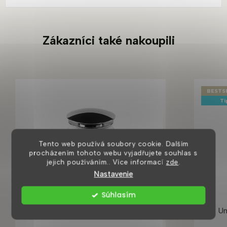
Zákazníci také nakoupili
BESTS
Ti
Tento web používá soubory cookie. Dalším
procházením tohoto webu vyjadřujete souhlas s
jejich používáním.. Více informací
zde
.
Nastavenie
Súhlasím
Umyvadlová výpusť clic-clac, chrom
Um