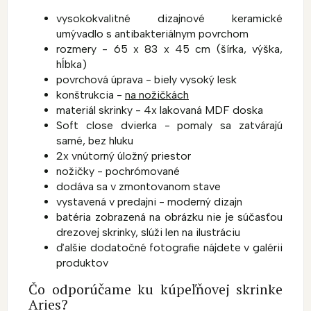
vysokokvalitné dizajnové keramické
umývadlo s antibakteriálnym povrchom
rozmery - 65 x 83 x 45 cm (šírka, výška,
hĺbka)
povrchová úprava - biely vysoký lesk
konštrukcia -
na nožičkách
materiál skrinky - 4x lakovaná MDF doska
Soft close dvierka - pomaly sa zatvárajú
samé, bez hluku
2x vnútorný úložný priestor
nožičky - pochrómované
dodáva sa v zmontovanom stave
vystavená v predajni - moderný dizajn
batéria zobrazená na obrázku nie je súčasťou
drezovej skrinky, slúži len na ilustráciu
ďalšie dodatočné fotografie nájdete v galérii
produktov
Čo odporúčame ku kúpeľňovej skrinke
Aries?