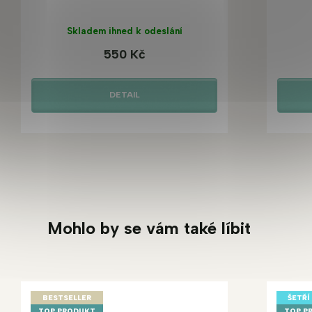
Skladem ihned k odeslání
550 Kč
DETAIL
Mohlo by se vám také líbit
BESTSELLER
ŠETŘÍ
TOP PRODUKT
TOP P