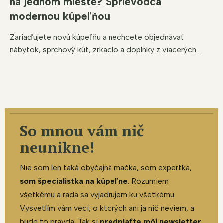
na jednom mieste? Sprievodca
modernou kúpeľňou
Zariaďujete novú kúpeľňu a nechcete objednávať
nábytok, sprchový kút, zrkadlo a doplnky z viacerých ...
So mnou vám nič
neunikne!
Nie som len taká obyčajná mačka, som expertka,
som špecialistka na kúpeľne
. Rozumiem
všetkému a rada sa vyjadrujem ku všetkému.
Vysvetlím vám veci, o ktorých ani ja nič neviem, a
bude to pravda. Tak si
predplaťte môj newsletter
,