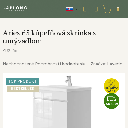
Prejsť
na
NÁKUPNÝ
obsah
KOŠÍK
Aries 65 kúpeľňová skrinka s
umývadlom
AR2-65
Priemerné
Neohodnotené
Podrobnosti hodnotenia
Značka:
Lavedo
hodnotenie
produktu
TOP PRODUKT
je
0,0
BESTSELLER
SMONTO
VÁNO
z
Z
5
ZADARMO
A
hviezdičiek.
D
A