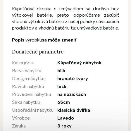
Kúpeľňová skrinka s umývadlom sa dodáva bez
výtokovej batérie, preto odporúčame zakúpiť
vhodnú výtokovú batériu z našej ponuky súvisiacich
produktov a vhodnú batériu tu:
umývadlové batérie
.
Popis
výrobku
sa môže zmeniť
Dodatočné parametre
Kategória
:
Kúpeľňový nábytok
Barva nábytku
:
bílá
Design nábytku
:
hranaté tvary
Povrch nábytku
:
lesk
Provedení nábytku
:
na nožičkách
Šířka nábytku
:
65cm
Uspořádání nábytku
:
klasická dvířka
Výrobce
:
Lavedo
Záruka
:
3 roky