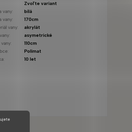
:
Zvoľte variant
a vany
:
bílá
a vany
:
170cm
riál vany
:
akrylát
 vany
:
asymetrické
a vany
:
110cm
obce
:
Polimat
ka
:
10 let
ujete