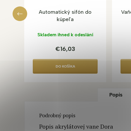
Automatický sifón do
Vaňo
kúpeľa
Skladem ihned k odeslání
€16,03
DO KOŠÍKA
Popis
Podrobný popis
Popis akrylátovej vane Dora