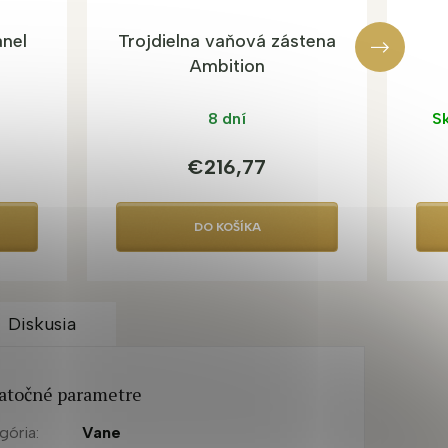
anel
Trojdielna vaňová zástena
Ambition
8 dní
Sk
€216,77
DO KOŠÍKA
Diskusia
atočné parametre
gória
:
Vane