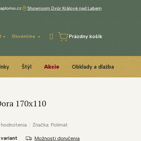
aplomo.cz
Showroom Dvůr Králové nad Labem
Prázdny košík
R
Slovenčina
NÁKUPNÝ
KOŠÍK
lnky
Štýl
Akcie
Obklady a dlažba
3D IN
Dora 170x110
 hodnotenia
Značka:
Polimat
 variant
Možnosti doručenia