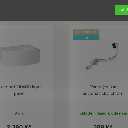
Zákazníci také nakoupili
BESTSELLER
Tip
tandard 130x85 krycí
Vanový sifon
panel
automatický, chrom
8 dní
Skladem ihned k odeslání
2 390 Kč
389 Kč