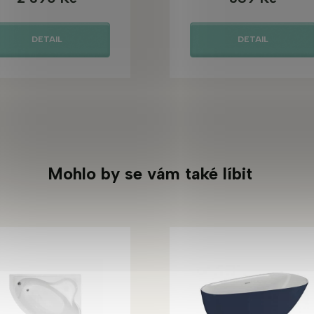
DETAIL
DETAIL
Mohlo by se vám také líbit