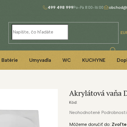
499 498 999
obchod@
EU
Batérie
Umyvadla
WC
KUCHYNE
Dop
Akrylátová vaňa 
Kód:
Priemerné
Neohodnotené
Podrobnosti
hodnotenie
Môžeme doručiť do:
Zvoľte
produktu