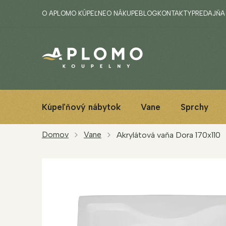
Prejsť
O APLOMO KÚPEĽNE
O NÁKUPE
BLOG
KONTAKTY
PREDAJŇA
na
obsah
Kúpeľňový nábytok
Vane
Sprchy
Domov
Vane
Akrylátová vaňa Dora 170x110