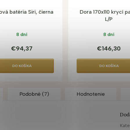
vá batéria Siri, čierna
Dora 170x110 krycí p
L/P
8 dní
8 dní
€94,37
€146,30
DO KOŠÍKA
DO KOŠÍKA
Podobné (7)
Hodnotenie
Dod
Kate