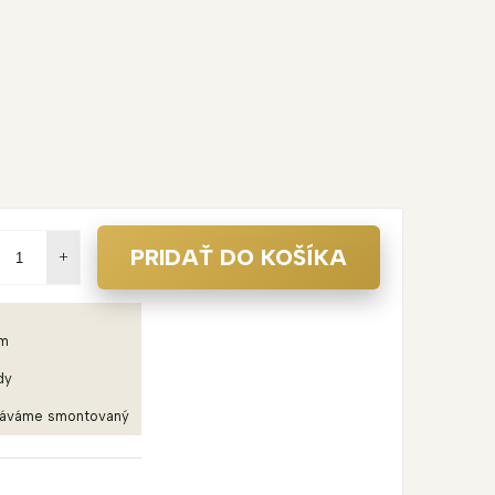
PRIDAŤ DO KOŠÍKA
em
dy
dáváme smontovaný