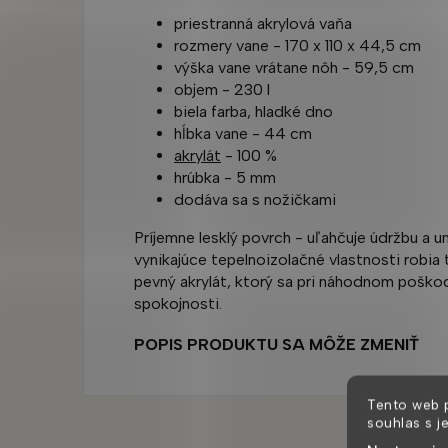
priestranná akrylová vaňa
rozmery vane - 170 x 110 x 44,5 cm
výška vane vrátane nôh -
59,5 cm
objem -
230 l
biela farba, hladké dno
hĺbka vane - 44 cm
akrylát
- 100 %
hrúbka - 5 mm
dodáva sa s nožičkami
Príjemne lesklý povrch - uľahčuje údržbu a u
vynikajúce tepelnoizolačné vlastnosti robia
pevný akrylát, ktorý sa pri náhodnom poškod
spokojnosti.
POPIS PRODUKTU SA MÔŽE ZMENIŤ
Tento web 
souhlas s j