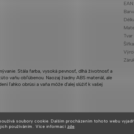
EAN
Barv
Délk
Mate
Tvar
Šířk
Výr
Záru
mývanie. Stála farba, vysoká pevnosť, dlhá životnosť a
 túto vaňu obľúbenou. Naozaj žiadny ABS materiál, ale
ení ľahko obrúsi a vaňa môže ďalej slúžiť k vašej
používá soubory cookie. Dalším procházením tohoto webu vyjadř
ejich používáním.. Více informací
zde
.