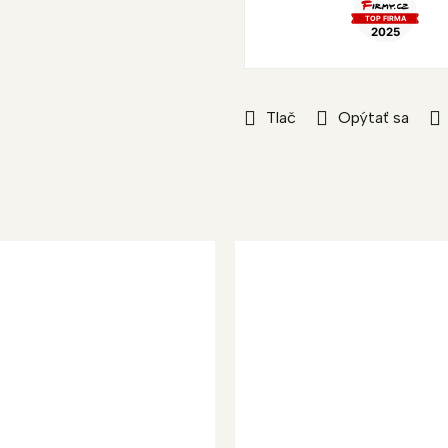
Tlač
Opýtať sa