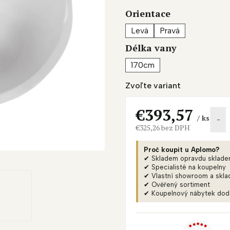
je
Orientace
0,0
z
Levá
Pravá
5
Délka vany
hviezdičiek.
170cm
Zvoľte variant
€393,57
/ ks
€325,26 bez DPH
Jednotková
cena:
Proč koupit u Aplomo?
✔ Skladem opravdu sklad
✔ Specialisté na koupelny
✔ Vlastní showroom a skla
✔ Ověřený sortiment
✔ Koupelnový nábytek do