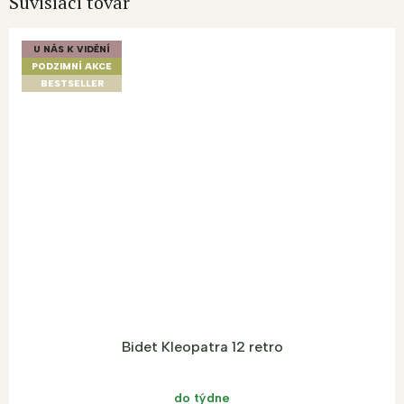
Súvisiaci tovar
U NÁS K VIDĚNÍ
PODZIMNÍ AKCE
BESTSELLER
Bidet Kleopatra 12 retro
do týdne