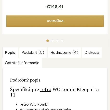
€148,41
DO KOŠÍKA
Popis
Podobné (5)
Hodnotenie (4)
Diskusia
Ostatné informácie
Podrobný popis
Špecifiká pre
retro
WC kombi Kleopatra
11
retro WC kombi
rozmery pozri výkres výrobku