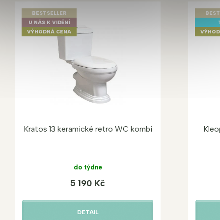
BESTSELLER
BEST
U NÁS K VIDĚNÍ
VÝHODNÁ CENA
VÝHOD
Kratos 13 keramické retro WC kombi
Kleo
do týdne
5 190 Kč
DETAIL