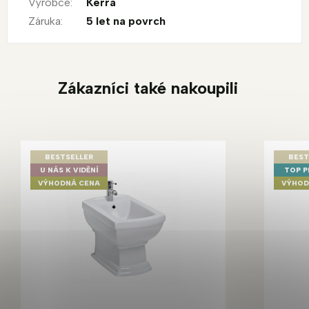
Výrobce
:
Kerra
Záruka
:
5 let na povrch
Zákazníci také nakoupili
BESTSELLER
BEST
U NÁS K VIDĚNÍ
TOP 
VÝHODNÁ CENA
VÝHOD