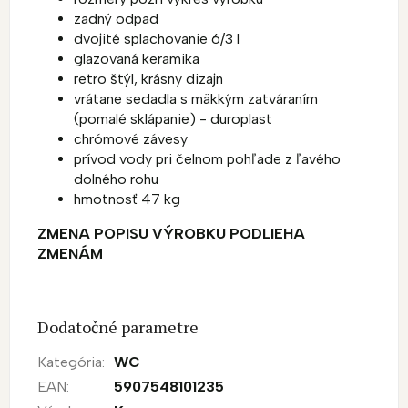
zadný odpad
dvojité splachovanie 6/3 l
glazovaná keramika
retro štýl, krásny dizajn
vrátane sedadla s mäkkým zatváraním
(pomalé sklápanie) - duroplast
chrómové závesy
prívod vody pri čelnom pohľade z ľavého
dolného rohu
hmotnosť 47 kg
ZMENA POPISU VÝROBKU PODLIEHA
ZMENÁM
Dodatočné parametre
Kategória
:
WC
EAN
:
5907548101235