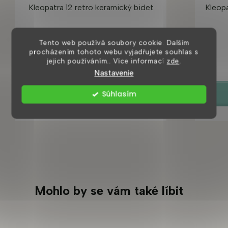
Kleopatra 12 retro keramický bidet
Kleopa
Tento web používá soubory cookie. Dalším
do týdne
procházením tohoto webu vyjadřujete souhlas s
jejich používáním.. Více informací
zde
.
3 590 Kč
Nastavenie
Súhlasím
DETAIL
Mohlo by se vám také líbit