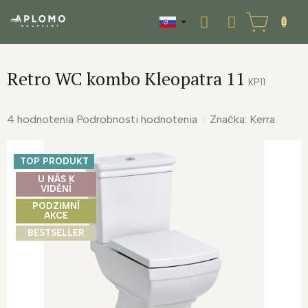
Prejsť
na
NÁKUPNÝ
obsah
KOŠÍK
Retro WC kombo Kleopatra 11
KP11
Priemerné
4 hodnotenia
Podrobnosti hodnotenia
Značka:
Kerra
hodnotenie
produktu
TOP PRODUKT
je
4,5
U NÁS K
VIDĚNÍ
z
PODZIMNÍ
5
AKCE
hviezdičiek.
BESTSELLER