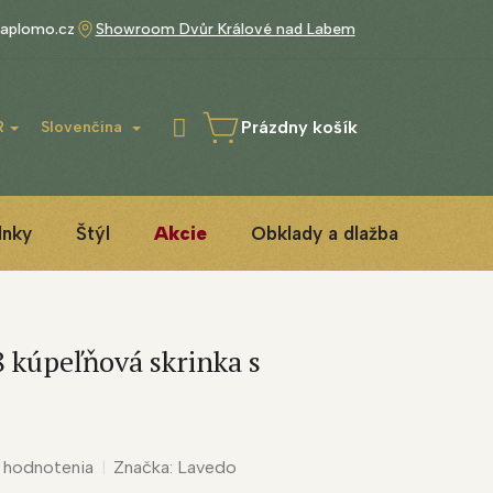
aplomo.cz
Showroom Dvůr Králové nad Labem
Prázdny košík
R
Slovenčina
NÁKUPNÝ
KOŠÍK
lnky
Štýl
Akcie
Obklady a dlažba
3D IN
 kúpeľňová skrinka s
 hodnotenia
Značka:
Lavedo