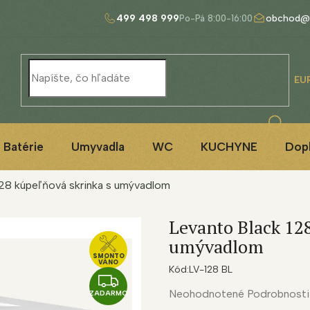
499 498 999
obchod@
EU
Batérie
Umyvadla
WC
KUCHYNE
Dop
128 kúpeľňová skrinka s umývadlom
Levanto Black 128
umývadlom
SMONTO
VÁNO
Kód:
LV-128 BL
Z
Priemerné
Neohodnotené
Podrobnosti
ZADARMO
A
hodnotenie