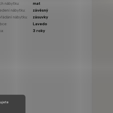
ch nábytku
:
mat
edení nábytku
:
závěsný
řádání nábytku
:
zásuvky
obce
:
Lavedo
ka
:
3 roky
ujete