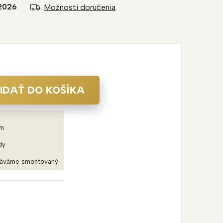
2026
Možnosti doručenia
IDAŤ DO KOŠÍKA
em
dy
dáváme smontovaný