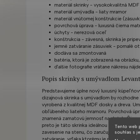
materiál skrinky - vysokokvalitná MD
materiál umývadla - liaty mramor
materiál vnútornej konštrukcie (zásuvk
povrchová úprava - luxusná čierna ma
úchyty - nerezová oceľ
konštrukcia - závesná, skrinka je prip
jemné zatváranie zásuviek - pomalé ot
dodáva sa zmontovaná
batéria, ktorá je zobrazená na obrázku,
ďalšie fotografie vrátane nákresu nájd
Popis skrinky s umývadlom Levant
Predstavujeme úplne nový luxusný kúpeľňov
dizajnová skrinka s umývadlom by rozhodne n
vyrobená z kvalitnej MDF dosky a dreva. Umý
obľúbeného liateho mramoru. Povrchová úpra
znamená zamatovú jemnosť na dotyk. Čierna f
preto je táto skrinka ideálnou voľbou. Úchyty
Tento web 
zavesenie na stenu, čo zaručuje bezproblémo
souhlas s j
zatváranie, vďaka ktorému je používanie skr