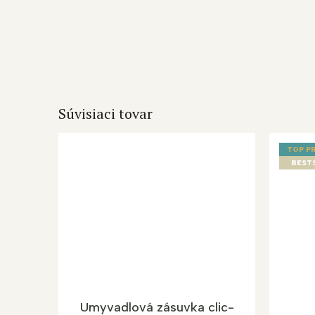
Súvisiaci tovar
TOP P
BEST
Umyvadlová zásuvka clic-