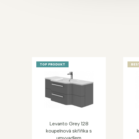
TOP PRODUKT
BES
Levanto Grey 128
koupelnová skříňka s
umyvadlem