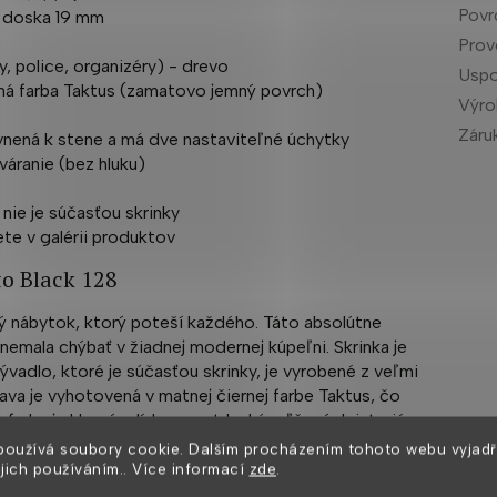
Povr
F doska 19 mm
Prov
y, police, organizéry) - drevo
Uspo
tná farba Taktus (zamatovo jemný povrch)
Výr
Záru
evnená k stene a má dve nastaviteľné úchytky
váranie (bez hluku)
 nie je súčasťou skrinky
ete v galérii produktov
o Black 128
ý nábytok, ktorý poteší každého. Táto absolútne
emala chýbať v žiadnej modernej kúpeľni. Skrinka je
vadlo, ktoré je súčasťou skrinky, je vyrobené z veľmi
va je vyhotovená v matnej čiernej farbe Taktus, čo
arba je hlavným lídrom na trhu kúpeľňových interiérov,
 skrinky sú z nehrdzavejúcej ocele. Skrinka je určená na
používá soubory cookie. Dalším procházením tohoto webu vyjadř
vé čistenie. Veľkou výhodou tejto skrinky je jej jemné
ejich používáním.. Více informací
zde
.
inky absolútne pohodlné. Pocíťte výhody a úložný priestor,