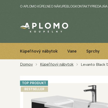
Prejsť
O APLOMO KÚPEĽNE
O NÁKUPE
BLOG
KONTAKTY
PREDAJŇA
na
obsah
Kúpeľňový nábytok
Vane
Sprchy
Domov
Kúpeľňový nábytok
Levanto Black 
TOP PRODUKT
BESTSELLER