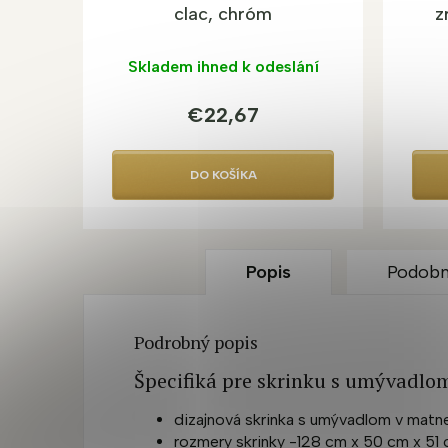
clac, chróm
z
skr
Skladem ihned k odeslání
€22,67
DO KOŠÍKA
Popis
Podobn
Podrobný popis
Špecifiká pre skrinku s umývadlo
dizajnová skrinka s umývadlom v matnej
rozmery skrinky -128 cm x 50 cm x 51 c