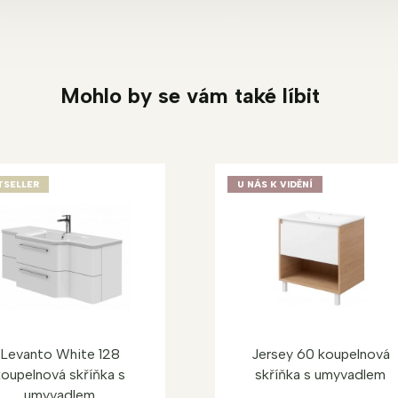
Mohlo by se vám také líbit
TSELLER
U NÁS K VIDĚNÍ
Levanto White 128
Jersey 60 koupelnová
koupelnová skříňka s
skříňka s umyvadlem
umyvadlem