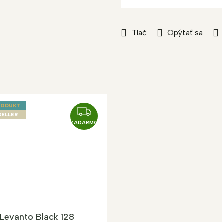
Tlač
Opýtať sa
RODUKT
Z
SELLER
A
ZADARMO
D
A
R
M
O
Levanto Black 128