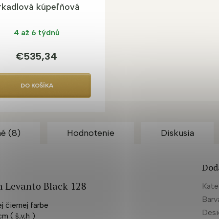
rkadlová kúpeľňová
inka s LED osvetlením
4 až 6 týdnů
€535,34
DO KOŠÍKA
é (8)
Hodnotenie
Diskusia
Dod
m Levanto Black 128
Kate
Barv
 čiernej farbe
Desi
m ( š,v,h )