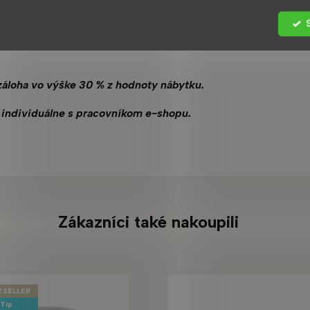
prevedení, ktoré tu uvádzame, a jeho dodacia lehota je 4
záloha vo výške 30 % z hodnoty nábytku.
 individuálne s pracovníkom e-shopu.
Zákazníci také nakoupili
TSELLER
Tip