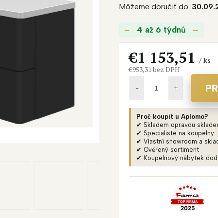
D
Môžeme doručiť do:
30.09.
produktu
A
je
4 až 6 týdnů
0,0
R
z
M
5
€1 153,51
/ ks
O
hviezdičiek.
€953,31 bez DPH
Jednotková
cena:
PR
Proč koupit u Aplomo?
✔ Skladem opravdu sklad
✔ Specialisté na koupelny
✔ Vlastní showroom a skla
✔ Ověřený sortiment
✔ Koupelnový nábytek do