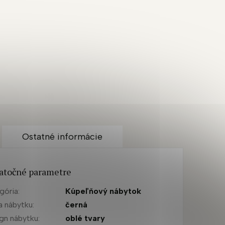
Ostatné informácie
atočné parametre
gória
:
Kúpeľňový nábytok
a nábytku
:
černá
gn nábytku
:
oblé tvary