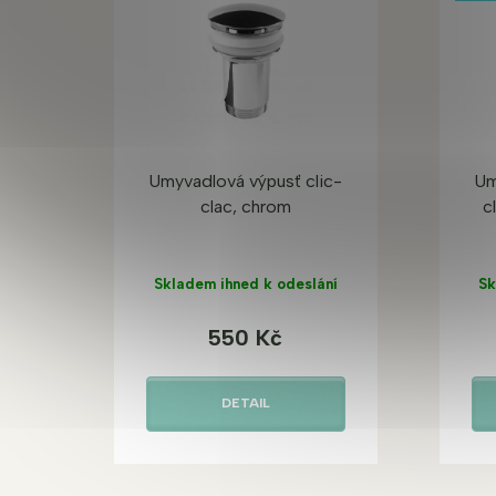
Umyvadlová výpusť clic-
Um
clac, chrom
c
Skladem ihned k odeslání
Sk
550 Kč
DETAIL