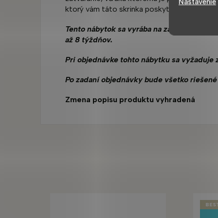
Nastavenie
ktorý vám táto skrinka poskytuje.
Tento nábytok sa vyrába na zákazku, iba v 
až 8 týždňov.
Pri objednávke tohto nábytku sa vyžaduje 
Po zadaní objednávky bude všetko riešené
Zmena popisu produktu vyhradená
BES