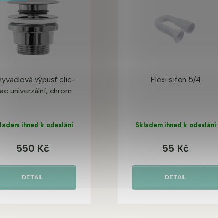
yvadlová výpusť clic-
Flexi sifon 5/4
lac univerzální, chrom
ladem ihned k odeslání
Skladem ihned k odeslání
550 Kč
55 Kč
DETAIL
DETAIL