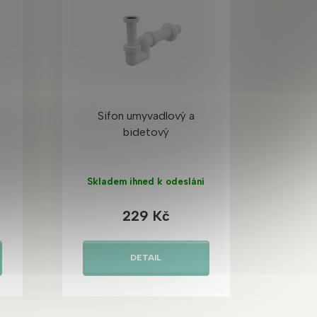
Sifon umyvadlový a
bidetový
Skladem ihned k odeslání
229 Kč
DETAIL