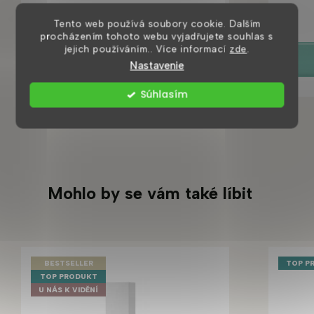
550 Kč
Tento web používá soubory cookie. Dalším
procházením tohoto webu vyjadřujete souhlas s
jejich používáním.. Více informací
zde
.
DETAIL
Nastavenie
Súhlasím
Mohlo by se vám také líbit
BESTSELLER
TOP P
TOP PRODUKT
U NÁS K VIDĚNÍ