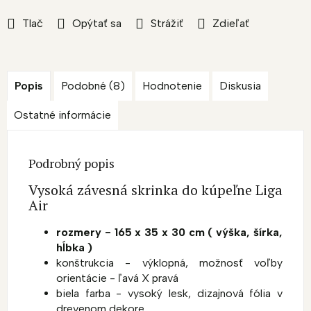
Tlač
Opýtať sa
Strážiť
Zdieľať
Popis
Podobné (8)
Hodnotenie
Diskusia
Ostatné informácie
Podrobný popis
Vysoká závesná skrinka do kúpeľne Liga
Air
rozmery - 165 x 35 x 30 cm ( výška, šírka,
hĺbka )
konštrukcia - výklopná, možnosť voľby
orientácie - ľavá X pravá
biela farba - vysoký lesk, dizajnová fólia v
drevenom dekore