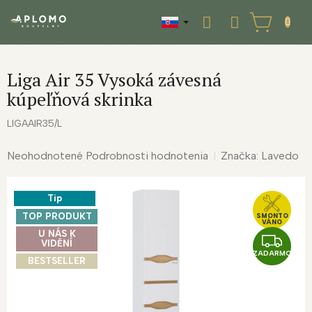
Prejsť
na
NÁKUPNÝ
obsah
KOŠÍK
Liga Air 35 Vysoká závesná
kúpeľňová skrinka
LIGAAIR35/L
Priemerné
Neohodnotené
Podrobnosti hodnotenia
Značka:
Lavedo
hodnotenie
produktu
Tip
je
0,0
TOP PRODUKT
SMONTO
VÁNO
z
U NÁS K
Z
VIDĚNÍ
5
ZADARMO
A
BESTSELLER
hviezdičiek.
D
A