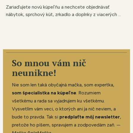
Zariaďujete novú kúpeľňu a nechcete objednávať
nábytok, sprchový kút, zrkadlo a doplnky z viacerých ...
So mnou vám nič
neunikne!
Nie som len taká obyčajná mačka, som expertka,
som špecialistka na kúpeľne
. Rozumiem
všetkému a rada sa vyjadrujem ku všetkému.
Vysvetlím vám veci, o ktorých ani ja nič neviem, a
bude to pravda. Tak si
predplaťte môj newsletter
,
pretože ho píšem, spravujem a zodpovedám zaň. —
Mačka AploMačka