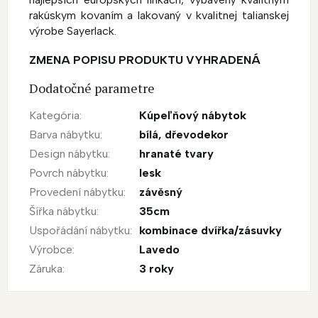
rakúskym kovaním a lakovaný v kvalitnej talianskej
výrobe Sayerlack.
ZMENA POPISU PRODUKTU VYHRADENÁ
Dodatočné parametre
Kategória
:
Kúpeľňový nábytok
Barva nábytku
:
bílá
,
dřevodekor
Design nábytku
:
hranaté tvary
Povrch nábytku
:
lesk
Provedení nábytku
:
závěsný
Šířka nábytku
:
35cm
Uspořádání nábytku
:
kombinace dvířka/zásuvky
Výrobce
:
Lavedo
Záruka
:
3 roky