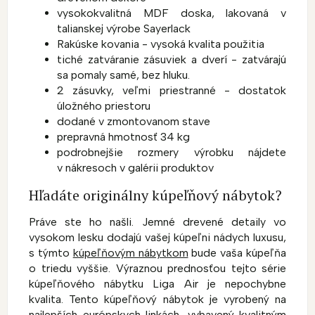
vysokokvalitná MDF doska, lakovaná v
talianskej výrobe Sayerlack
Rakúske kovania - vysoká kvalita použitia
tiché zatváranie zásuviek a dverí - zatvárajú
sa pomaly samé, bez hluku.
2 zásuvky, veľmi priestranné - dostatok
úložného priestoru
dodané v zmontovanom stave
prepravná hmotnosť 34 kg
podrobnejšie rozmery výrobku nájdete
v nákresoch v galérii produktov
Hľadáte originálny kúpeľňový nábytok?
Práve ste ho našli. Jemné drevené detaily vo
vysokom lesku dodajú vašej kúpeľni nádych luxusu,
s týmto
kúpeľňovým nábytkom
bude vaša kúpeľňa
o triedu vyššie. Výraznou prednosťou tejto série
kúpeľňového nábytku Liga Air je nepochybne
kvalita. Tento kúpeľňový nábytok je vyrobený na
najlepších európskych linkách, vybavený kvalitným