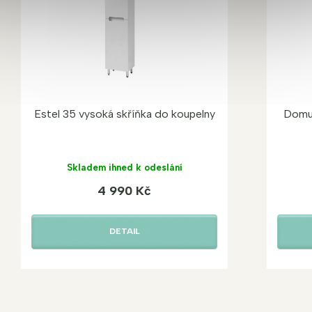
Estel 35 vysoká skříňka do koupelny
Domus
Skladem ihned k odeslání
4 990 Kč
DETAIL