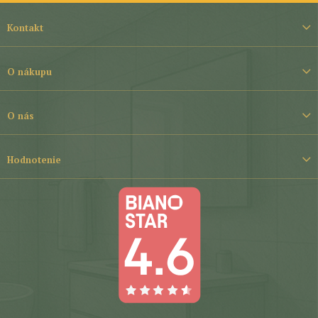
Z
á
Kontakt
p
ä
t
O nákupu
i
e
O nás
Hodnotenie