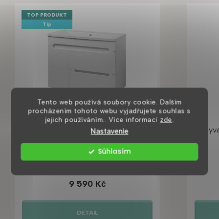
TOP PRODUKT
Tip
Tento web používá soubory cookie. Dalším
procházením tohoto webu vyjadřujete souhlas s
jejich používáním.. Více informací
zde
.
Marco Kredo 100 koupelnová skříňka
Umyva
Nastavenie
s umyvadlem z litého mramoru a s
Súhlasím
košem
2 až 4 týdny
9 590 Kč
DETAIL