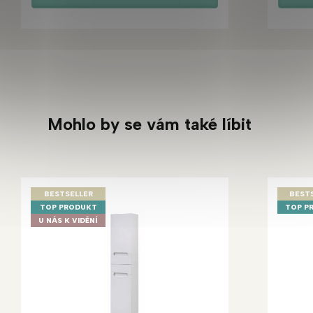
Mohlo by se vám také líbit
BESTSELLER
BEST
TOP PRODUKT
TOP P
U NÁS K VIDĚNÍ