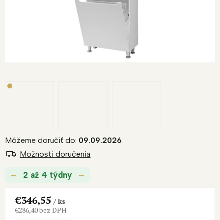
R
M
O
Môžeme doručiť do:
09.09.2026
Možnosti doručenia
2 až 4 týdny
€346,55
/ ks
€286,40 bez DPH
Jednotková