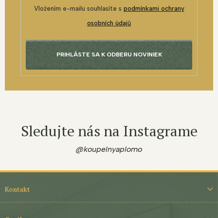
Vložením e-mailu souhlasíte s
podmínkami ochrany
osobních údajů
PRIHLÁSTE SA K ODBERU NOVINIEK
Sledujte nás na Instagrame
@koupelnyaplomo
Z
á
Kontakt
p
ä