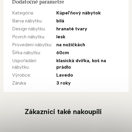
Dodatočné parametre
Kategória
:
Kúpeľňový nábytok
Barva nábytku
:
bílá
Design nábytku
:
hranaté tvary
Povrch nábytku
:
lesk
Provedení nábytku
:
na nožičkách
Šířka nábytku
:
60cm
Uspořádání
klasická dvířka
,
koš na
nábytku
:
prádlo
Výrobce
:
Lavedo
Záruka
:
3 roky
Zákazníci také nakoupili