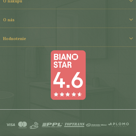
t
O nákupu
i
e
O nás
Hodnotenie