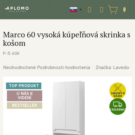
Prejsť
na
NÁKUPNÝ
obsah
KOŠÍK
Marco 60 vysoká kúpeľňová skrinka s
košom
P-5 60K
Priemerné
Neohodnotené
Podrobnosti hodnotenia
Značka:
Lavedo
hodnotenie
produktu
TOP PRODUKT
je
0,0
U NÁS K
SMONTO
VÁNO
VIDĚNÍ
z
Z
BESTSELLER
5
ZADARMO
A
hviezdičiek.
D
A