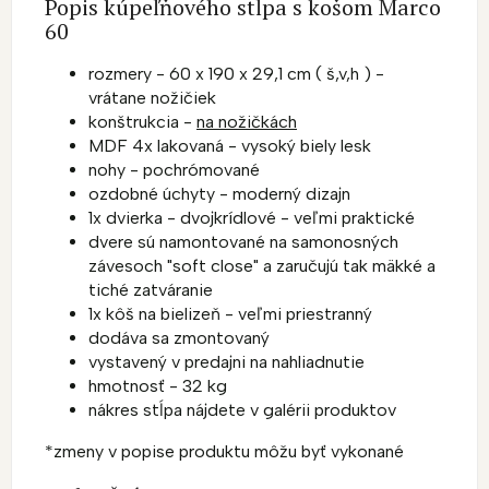
Popis kúpeľňového stĺpa s košom Marco
60
rozmery - 60 x 190 x 29,1 cm ( š,v,h ) -
vrátane nožičiek
konštrukcia -
na nožičkách
MDF 4x lakovaná - vysoký biely lesk
nohy - pochrómované
ozdobné úchyty - moderný dizajn
1x dvierka - dvojkrídlové - veľmi praktické
dvere sú namontované na samonosných
závesoch "soft close" a zaručujú tak mäkké a
tiché zatváranie
1x kôš na bielizeň - veľmi priestranný
dodáva sa zmontovaný
vystavený v predajni na nahliadnutie
hmotnosť - 32 kg
nákres stĺpa nájdete v galérii produktov
*zmeny v popise produktu môžu byť vykonané