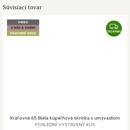
Súvisiaci tovar
VIDEO
Z
U NÁS K VIDĚNÍ
ZADARMO
A
PODZIMNÍ AKCE
D
A
R
M
O
Kráľovná 65 Biela kúpeľňová skrinka s umývadlom
POSLEDNÍ VYSTAVENÝ KUS