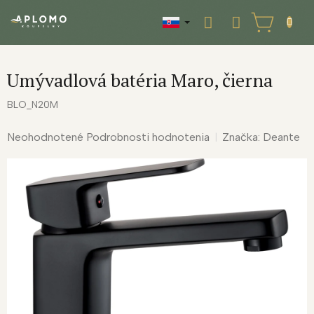
Prejsť
na
NÁKUPNÝ
obsah
KOŠÍK
Umývadlová batéria Maro, čierna
BLO_N20M
Priemerné
Neohodnotené
Podrobnosti hodnotenia
Značka:
Deante
hodnotenie
produktu
je
0,0
z
5
hviezdičiek.