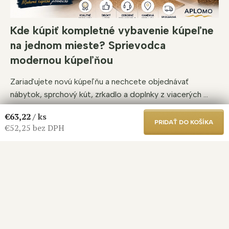
Kde kúpiť kompletné vybavenie kúpeľne
na jednom mieste? Sprievodca
modernou kúpeľňou
Zariaďujete novú kúpeľňu a nechcete objednávať
nábytok, sprchový kút, zrkadlo a doplnky z viacerých ...
€63,22
/ ks
PRIDAŤ DO KOŠÍKA
€52,25 bez DPH
So mnou vám nič
neunikne!
Nie som len taká obyčajná mačka, som expertka,