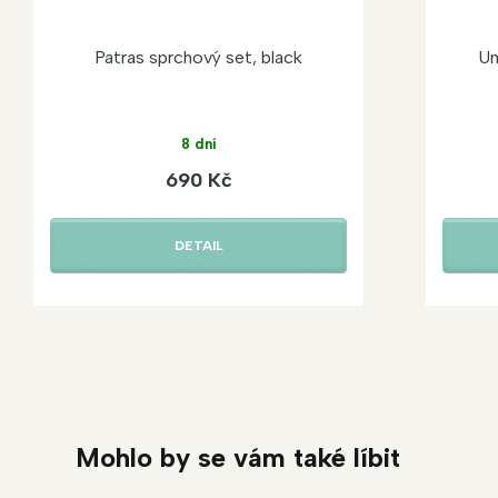
Patras sprchový set, black
Um
8 dní
690 Kč
DETAIL
Mohlo by se vám také líbit