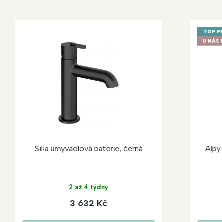
TOP P
U NÁS 
Silia umyvadlová baterie, černá
Alpy
2 až 4 týdny
3 632 Kč