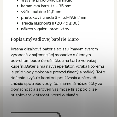
vrátane pripojovacích hadíc
keramická kartuša - 35 mm
výška batérie 14,5 cm
prietoková trieda
S - 15,1-19,8 l/min
Trieda hlučnosti
II (20 < x ≤ 30
)
nákres v galérii produktov
Popis umývadlovej batérie Maro
Krásna dizajnová batéria so zaujímavým tvarom
vyrobená z najjemnejšej mosadze s čiernym
povrchom bude čerešničkou na torte vo vašej
kúpeľni.
Batéria
má navyše
perlátor, vďaka ktorému
je prúd vody dokonale prevzdušnený a mäkký. Toto
riešenie zvyšuje komfort používania a zároveň
znižuje spotrebu vody, čo znamená nižšie účty za
domácnosť a zároveň vás môže hriať pocit, že
prispievate k starostlivosti o planétu.