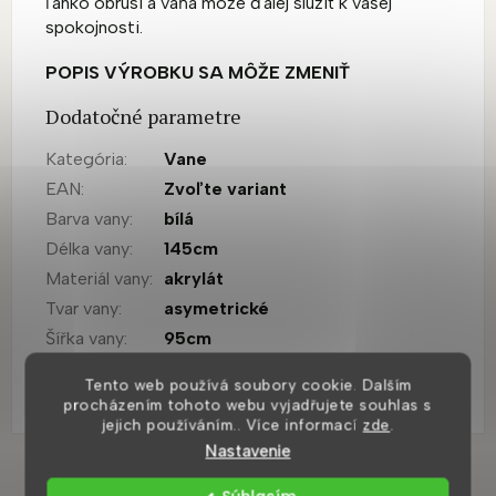
ľahko obrúsi a vaňa môže ďalej slúžiť k vašej
spokojnosti.
POPIS VÝROBKU SA MÔŽE ZMENIŤ
Dodatočné parametre
Kategória
:
Vane
EAN
:
Zvoľte variant
Barva vany
:
bílá
Délka vany
:
145cm
Materiál vany
:
akrylát
Tvar vany
:
asymetrické
Šířka vany
:
95cm
Výrobce
:
Scansani
Tento web používá soubory cookie. Dalším
Záruka
:
5 let
procházením tohoto webu vyjadřujete souhlas s
jejich používáním.. Více informací
zde
.
Nastavenie