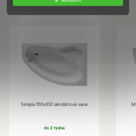
Súhlasím
Mohlo by se vám také líbit
Simpla 150x100 akrylátová vana
Mi
do 2 týdnů