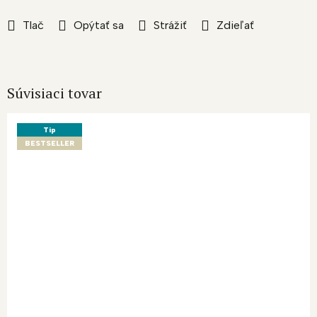
Tlač
Opýtať sa
Strážiť
Zdieľať
Súvisiaci tovar
Tip
BESTSELLER