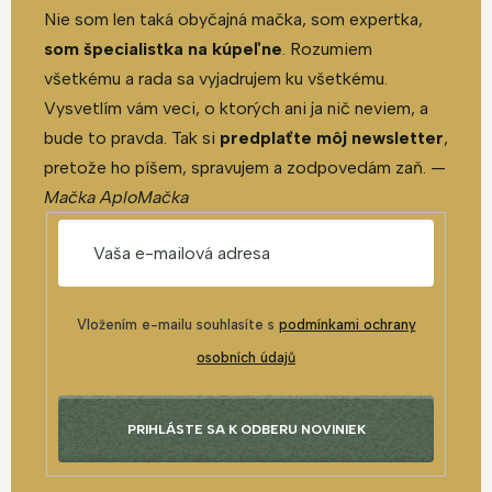
Nie som len taká obyčajná mačka, som expertka,
som špecialistka na kúpeľne
. Rozumiem
všetkému a rada sa vyjadrujem ku všetkému.
Vysvetlím vám veci, o ktorých ani ja nič neviem, a
bude to pravda. Tak si
predplaťte môj newsletter
,
pretože ho píšem, spravujem a zodpovedám zaň. —
Mačka AploMačka
Vložením e-mailu souhlasíte s
podmínkami ochrany
osobních údajů
PRIHLÁSTE SA K ODBERU NOVINIEK