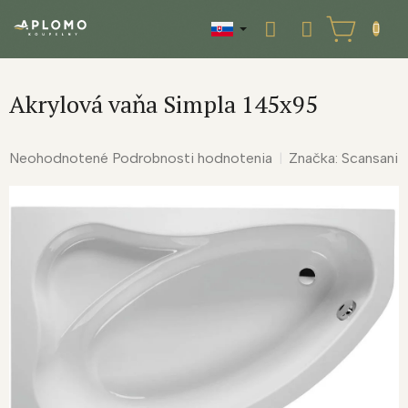
Prejsť
na
NÁKUPNÝ
obsah
KOŠÍK
Akrylová vaňa Simpla 145x95
Priemerné
Neohodnotené
Podrobnosti hodnotenia
Značka:
Scansani
hodnotenie
produktu
je
0,0
z
5
hviezdičiek.