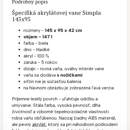
Podrobný popis
Špecifiká akrylátovej vane Simpla
145x95
rozmery -
145 x 95 x 42 cm
objem - 147 l
farba - biela
dno - hladké
akryl - 100 %
záruka - 5 rokov
dizajn - rovná vaňa, oválny interiér vane
vaňa sa dodáva
s nožičkami
sifón nie je súčasťou balenia
na hlavnom obrázku je zobrazená ľavá verzia
Príjemne lesklý povrch - uľahčuje údržbu a
umývanie. Stála farba, vysoká pevnosť, dlhá
životnosť a výborné tepelnoizolačné vlastnosti
robia vaňu obľúbenou. Naozaj žiadny ABS materiál,
ale pevný
akrylát
, ktorý sa pri náhodnom poškodení