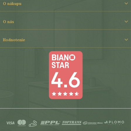
t
O nákupu
i
e
O nás
Hodnotenie