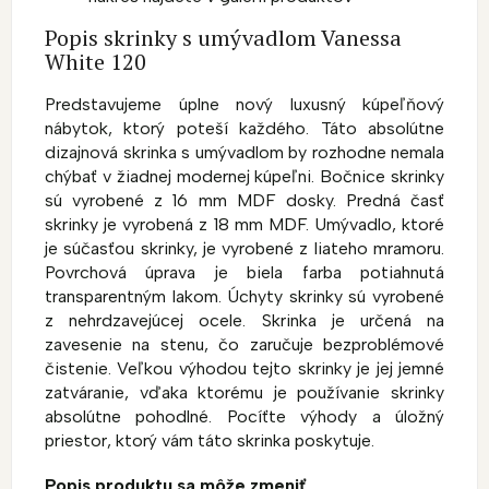
Popis skrinky s umývadlom Vanessa
White 120
Predstavujeme úplne nový luxusný kúpeľňový
nábytok, ktorý poteší každého. Táto absolútne
dizajnová skrinka s umývadlom by rozhodne nemala
chýbať v žiadnej modernej kúpeľni. Bočnice skrinky
sú vyrobené z 16 mm MDF dosky. Predná časť
skrinky je vyrobená z 18 mm MDF. Umývadlo, ktoré
je súčasťou skrinky, je vyrobené z liateho mramoru.
Povrchová úprava je biela farba potiahnutá
transparentným lakom. Úchyty skrinky sú vyrobené
z nehrdzavejúcej ocele. Skrinka je určená na
zavesenie na stenu, čo zaručuje bezproblémové
čistenie. Veľkou výhodou tejto skrinky je jej jemné
zatváranie, vďaka ktorému je používanie skrinky
absolútne pohodlné. Pocíťte výhody a úložný
priestor, ktorý vám táto skrinka poskytuje.
Popis produktu sa môže zmeniť