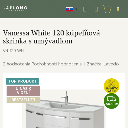
Prejsť
na
NÁKUPNÝ
obsah
KOŠÍK
Vanessa White 120 kúpeľňová
skrinka s umývadlom
VN-120 WH
Priemerné
2 hodnotenia
Podrobnosti hodnotenia
Značka:
Lavedo
hodnotenie
produktu
TOP PRODUKT
je
4,5
U NÁS K
SMONTO
VÁNO
VIDĚNÍ
z
Z
BESTSELLER
5
ZADARMO
A
hviezdičiek.
D
A