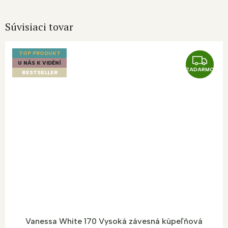
Súvisiaci tovar
TOP PRODUKT
Z
U NÁS K VIDĚNÍ
ZADARMO
A
BESTSELLER
D
A
R
M
O
Vanessa White 170 Vysoká závesná kúpeľňová