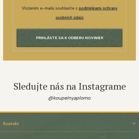
Vložením e-mailu souhlasíte s
podmínkami ochrany
osobních údajů
PRIHLÁSTE SA K ODBERU NOVINIEK
Sledujte nás na Instagrame
@koupelnyaplomo
Z
á
Kontakt
p
ä