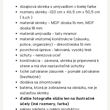
dizajnová skrinka s umývadlom v bielej farbe
rozmery skrinky -120 cm x 46,5 cm x 50,5 cm
( š,v,h )
materiál skrinky - MDF doska 16 mm, MDF
doska 18 mm
materiál umývadla - liaty mramor
materiál vnútornej konštrukcie (zásuvky,
police, organizéry) - drevotrieska 16 mm
povrchová úprava - lakovaná, vysoký lesk
úchyty - nerezová oceľ
konštrukcia - závesná, skrinka je pripevnená k
stene a má dve nastaviteľné úchytky
tiché zatváranie zásuviek - pomalé zatváranie
(bezhlučné)
dodáva sa zmontovaná
batéria, ktorá je zobrazená na obrázku, nie je
súčasťou skrinky
ďalšie fotografie slúžia len na ilustračné
účely (iné rozmery, farba)
nákres nájdete v galérii produktov