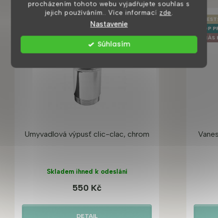
procházením tohoto webu vyjadřujete souhlas s
jejich používáním.. Více informací
zde
.
BEST
Nastavenie
TOP P
U NÁS 
Súhlasím
Umyvadlová výpusť clic-clac, chrom
Vanes
Skladem ihned k odeslání
550 Kč
DETAIL