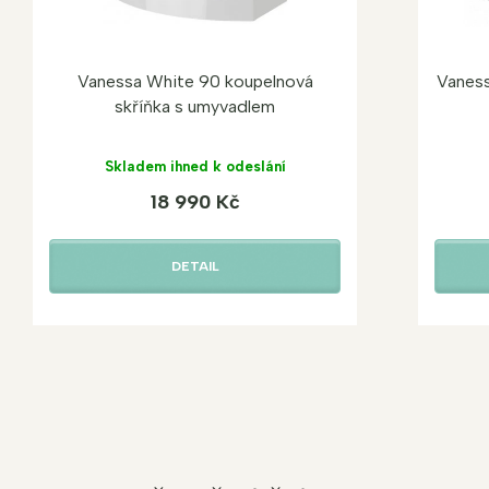
Vanessa White 90 koupelnová
Vaness
skříňka s umyvadlem
Skladem ihned k odeslání
18 990 Kč
DETAIL