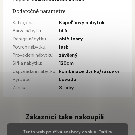
Dodatočné parametre
Kategória
:
Kúpeľňový nábytok
Barva nábytku
:
bílá
Design nábytku
:
oblé tvary
Povrch nábytku
:
lesk
Provedení nábytku
:
závěsný
Šířka nábytku
:
120cm
Uspořádání nábytku
:
kombinace dvířka/zásuvky
Výrobce
:
Lavedo
Záruka
:
3 roky
Zákazníci také nakoupili
Tento web používá soubory cookie. Dalším